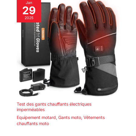
Jan
29
2025
Test des gants chauffants électriques
imperméables
Equipement motard
,
Gants moto
,
Vêtements
chauffants moto