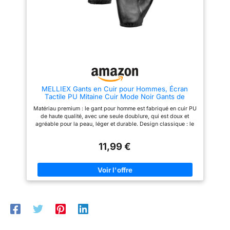
superbes compétences vous
fourniront d'excellents produits,
une équipe professionnelle
vous fournira nos meilleurs
services!
MELLIEX Gants en Cuir pour Hommes, Écran
Tactile PU Mitaine Cuir Mode Noir Gants de
Conduite Mince non Doublés
Matériau premium : le gant pour homme est fabriqué en cuir PU
de haute qualité, avec une seule doublure, qui est doux et
agréable pour la peau, léger et durable. Design classique : le
poignet des gants en cuir pour homme est conçu avec une
bande élastique, qui est classique et capable, et la surface
11,99 €
noire mate rend les gants plus modernes et texturés.
Fabrication exquise : le fil à coudre des mitaines en cuir
artificiel est exquis et résistant, la partie du doigt est allongée
et élargie, confortable à utiliser et met en valeur la fine ligne du
doigt. Fonction d'écran tactile - Les gants en faux cuir pour
homme ont une fonction d'écran tactile sensible sur tous les
doigts qui vous permet d'utiliser votre téléphone portable, iPad
ou d'autres appareils électroniques confortablement sans
retirer le gant. Large utilisation : nos gants en cuir sans
doublure sont parfaits pour correspondre à différents types de
vêtements. Peut être utilisé pour la vie quotidienne, la moto, la