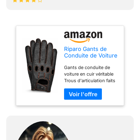
Riparo Gants de
Conduite de Voiture
en Cuir pour
Gants de conduite de
Hommes Gants en
voiture en cuir véritable
Cuir à écran Tactile
Trous d'articulation faits
à Doigt Complet (L,
à la main Gants
Fil Rouge Noir)
d'équitation non doublés
pour hommes Bouton-
pression gainé de cuir au
poignet Conçu pour
fonctionner sur les
écrans tactiles