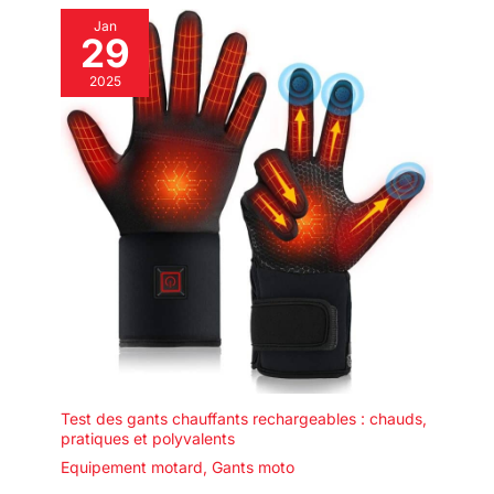
Jan
29
2025
Test des gants chauffants rechargeables : chauds,
pratiques et polyvalents
Equipement motard
,
Gants moto