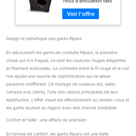
Trous d'articulation faits
à Doigt Complet (L,
à la main Gants
Fil Rouge Noir)
d'équitation non doublés
pour hommes Bouton-
pression gainé de cuir au
poignet Conçu pour
Design et esthétique des gants Riparo
fonctionner sur les
écrans tactiles
En découvrant les gants de conduite Riparo, la première
chose qui m’a frappé, ce sont les coutures rouges élégantes
et finement exécutées. Le contraste entre le fil rouge et le cuir
noir ajoute une touche de sophistication qui ne laisse
personne indifférent. Ce mariage de couleurs est, selon
certains avis clients, l’une des raisons principales de leur
satisfaction. L’effet visuel est effectivement au rendez-vous et
les gants sautent au regard avec leur charme inimitable.
Confort et taille : une affaire de précision
En termes de confort, les gants Riparo ont une belle