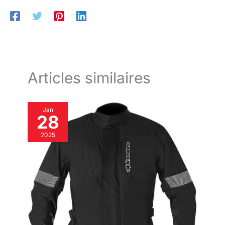
Latérales Pratiques】 Coupe haute avec fermetures éclair
latérales en métal robustes et fermetures velcro pour un
enfilage rapide et un ajustement parfait et sécurisé.
【Ergonomique & Confortable】 Protections légères
positionnées sur le tibia, la cheville et le métatarse, combinées
à des matériaux respirants, garantissent confort et sécurité
prolongés.
Articles similaires
Jan
28
2025