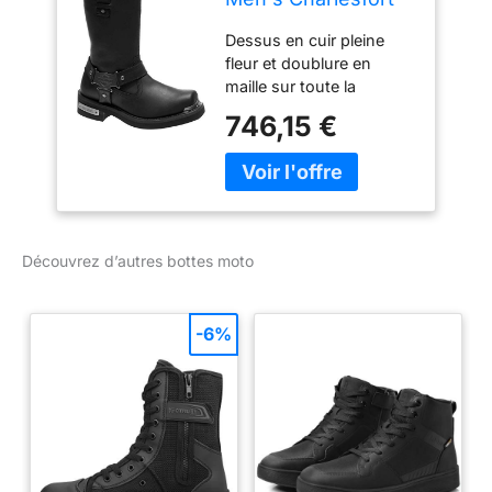
Black or Brown
Dessus en cuir pleine
Motorcycle Boots
fleur et doublure en
D96149 D96150
maille sur toute la
longueur Fermetures
746,15 €
éclair YKK à l'intérieur
Semelles extérieures en
caoutchouc
Construction
passepoilée Goodyear
Hauteur de la tige : 25,4
Découvrez d’autres bottes moto
cm, hauteur du talon : 5,1
cm
-6%