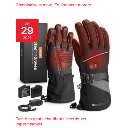
Combinaisons moto
,
Equipement motard
Jan
29
2025
Test des gants chauffants électriques
imperméables