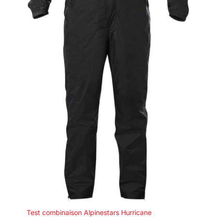
Test combinaison Alpinestars Hurricane