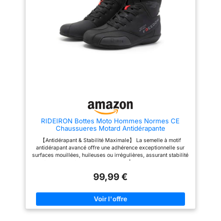
Les lacets et le velcro
non seulement une expérience
garantissent que la botte ne se
de marche confortable, mais
desserre pas même lors
assure également d'excellentes
d'exercices vigoureux. Multi-
performances antidérapantes,
usages : cette botte tactique
ce qui facilite la marche même
peut être portée dans des
les jours de pluie Protection du
scènes de travail et de vie,
levier de vitesse: Les bottes de
telles que la police, la
moto ont une pointe épaisse
patrouille, la sécurité, etc. ;
avec une protection du levier de
convient également pour les
vitesse en microfibre,
sports de plein air, tels que
confortable et résistante à
l'alpinisme, le camping, la
l'usure, offrant une protection
randonnée, la chasse, le tout-
pour votre conduite Conception
terrain, les voyages, etc. . Tips:
réfléchie:Les chaussures de
si vous ne savez pas comment
moto adoptent des fermetures
choisir la bonne taille, veuillez
éclair YKK de haute qualité et
RIDEIRON Bottes Moto Hommes Normes CE
vous référer au tableau des
une conception de fermeture
Chaussueres Motard Antidérapante
tailles ou contactez-nous.
éclair latérale pour un enfilage
QUNLON vous offre un bon
et un retrait faciles
【Antidérapant & Stabilité Maximale】 La semelle à motif
service, si vous avez des
antidérapant avancé offre une adhérence exceptionnelle sur
problèmes de qualité, n'hésitez
surfaces mouillées, huileuses ou irrégulières, assurant stabilité
pas à nous contacter!
même lors de freinages brusques. 【Protection Globale &
Certification CE】 Talon renforcé, soutien de cheville et bout
99,99 €
résistant avec patte de changement protègent vos pieds.
Certification CE : Type UE 0598/PPE/25/5857 Modèle : R-
MS6007, garantissant une sécurité professionnelle et une
durabilité accrue. 【Visibilité Nocturne Améliorée】 Éléments
réfléchissants et détails haute visibilité accroissent la sécurité
dans des conditions de faible luminosité. 【Fermetures Éclair