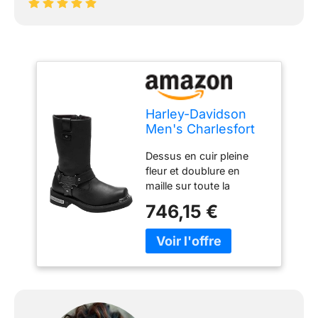
Harley-Davidson
Men's Charlesfort
Black or Brown
Dessus en cuir pleine
Motorcycle Boots
fleur et doublure en
D96149 D96150
maille sur toute la
longueur Fermetures
746,15 €
éclair YKK à l'intérieur
Semelles extérieures en
caoutchouc
Construction
passepoilée Goodyear
Hauteur de la tige : 25,4
cm, hauteur du talon : 5,1