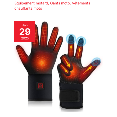
Equipement motard
,
Gants moto
,
Vêtements
chauffants moto
Jan
29
2025