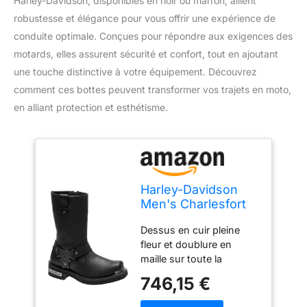
Harley-Davidson, disponibles en noir ou marron, allient
robustesse et élégance pour vous offrir une expérience de
conduite optimale. Conçues pour répondre aux exigences des
motards, elles assurent sécurité et confort, tout en ajoutant
une touche distinctive à votre équipement. Découvrez
comment ces bottes peuvent transformer vos trajets en moto,
en alliant protection et esthétisme.
Harley-Davidson
Men's Charlesfort
Black or Brown
Dessus en cuir pleine
Motorcycle Boots
fleur et doublure en
D96149 D96150
maille sur toute la
longueur Fermetures
746,15 €
éclair YKK à l'intérieur
Semelles extérieures en