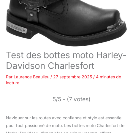
Test des bottes moto Harley-
Davidson Charlesfort
Par
Laurence Beaulieu
/
27 septembre 2025
/
4 minutes de
lecture
5/5 - (7 votes)
Naviguer sur les routes avec confiance et style est essentiel
pour tout passionné de moto. Les bottes moto Charlesfort de