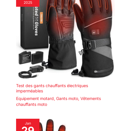
2025
Test des gants chauffants électriques
imperméables
Equipement motard
,
Gants moto
,
Vêtements
chauffants moto
Jan
29