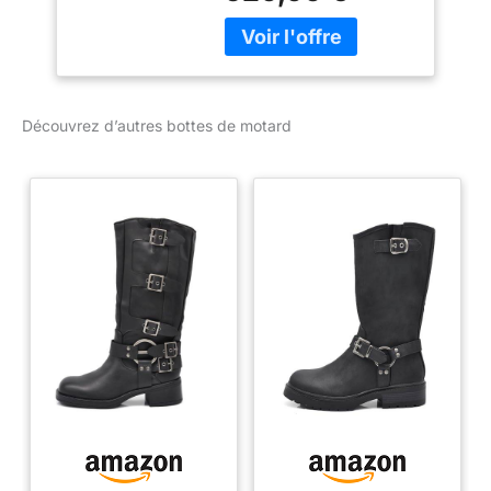
supplémentaire à
nouvelle zone flexible
l’abrasion.
avant augmente la
ventilation et le débit d’air
pour une respirabilité
supplémentaire. Nouvelle
Découvrez d’autres bottes de motard
conception de panneau
extensible TPU avec
fermeture éclair pour une
entrée et une sortie plus
faciles et un ajustement
plus proche et plus
optimisé. Nouveau
panneau de microfibre
synthétique sur le côté
médial pour une
résistance accrue à
l’abrasion et une
meilleure sensation en
contact avec la moto.
Nouvelle zone de flexion
avant pour améliorer