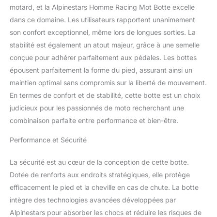
Matériau supérieur
motard, et la Alpinestars Homme Racing Mot Botte excelle
principal construit à l’aide
dans ce domaine. Les utilisateurs rapportent unanimement
de microfibres pour une
son confort exceptionnel, même lors de longues sorties. La
résistance optimale à
l’abrasion, tout en offrant
stabilité est également un atout majeur, grâce à une semelle
des niveaux élevés de
conçue pour adhérer parfaitement aux pédales. Les bottes
flexibilité. Guêtre
épousent parfaitement la forme du pied, assurant ainsi un
supérieure redessinée
maintien optimal sans compromis sur la liberté de mouvement.
dans le matériel de
microfibre avec le TPU
En termes de confort et de stabilité, cette botte est un choix
au-dessus de l’injection
judicieux pour les passionnés de moto recherchant une
pour la préhensilité
combinaison parfaite entre performance et bien-être.
accrue. Nouveau dis
shifter TPU pour une
Performance et Sécurité
protection accrue sur le
côté médial inférieur.
La sécurité est au cœur de la conception de cette botte.
Nouvelle plaque tpu shin
Dotée de renforts aux endroits stratégiques, elle protège
a été redessinée pour
une plus grande
efficacement le pied et la cheville en cas de chute. La botte
performance
intègre des technologies avancées développées par
d’absorption d’impact,
Alpinestars pour absorber les chocs et réduire les risques de
améliorant ainsi la