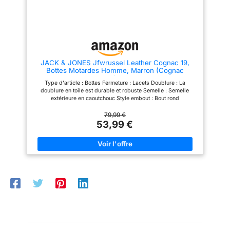
une plus grande
performance
d’absorption d’impact,
améliorant ainsi la
résistance à l’abrasion
dans une zone clé.
JACK & JONES Jfwrussel Leather Cognac 19,
Nouveau curseur de tibia
Bottes Motardes Homme, Marron (Cognac
remplaçable pour une
Cognac), 45 EU
Type d'article : Bottes Fermeture : Lacets Doublure : La
résistance
doublure en toile est durable et robuste Semelle : Semelle
extérieure en caoutchouc Style embout : Bout rond
supplémentaire à
l’abrasion.
79,99 €
53,99 €