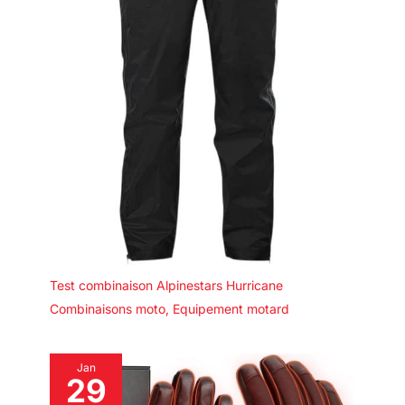
Test combinaison Alpinestars Hurricane
Combinaisons moto
,
Equipement motard
Jan
29