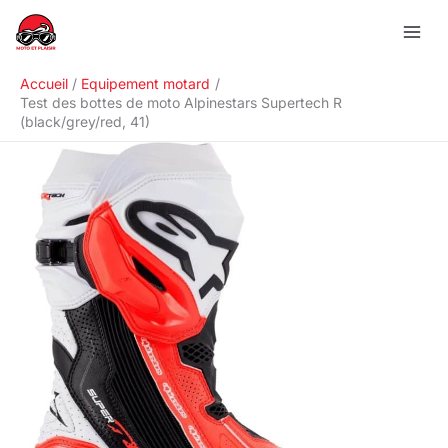
Aller
R
au
e
contenu
c
Accueil
Equipement motard
h
Test des bottes de moto Alpinestars Supertech R
(black/grey/red, 41)
e
r
c
h
e
r