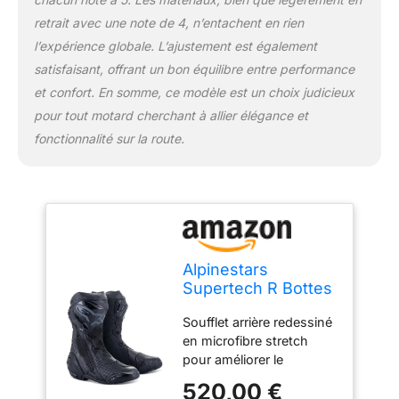
flexibilité. Guêtre
retrait avec une note de 4, n’entachent en rien
supérieure redessinée
l’expérience globale. L’ajustement est également
dans le matériel de
microfibre avec le TPU
satisfaisant, offrant un bon équilibre entre performance
au-dessus de l’injection
et confort. En somme, ce modèle est un choix judicieux
pour la préhensilité
pour tout motard cherchant à allier élégance et
accrue. Nouveau dis
fonctionnalité sur la route.
shifter TPU pour une
protection accrue sur le
côté médial inférieur.
Nouvelle plaque tpu shin
a été redessinée pour
une plus grande
performance
Alpinestars
d’absorption d’impact,
Supertech R Bottes
améliorant ainsi la
de moto,
résistance à l’abrasion
Soufflet arrière redessiné
schwarz/grau/rot,
dans une zone clé.
en microfibre stretch
41
Nouveau curseur de tibia
pour améliorer le
remplaçable pour une
mouvement naturel
résistance
520,00 €
avant et arrière. La