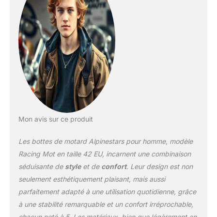
faciles et un ajustement
plus proche et plus
optimisé. Nouveau
panneau de microfibre
synthétique sur le côté
médial pour une
résistance accrue à
l’abrasion et une
meilleure sensation en
contact avec la moto.
Nouvelle zone de flexion
Mon avis sur ce produit
avant pour améliorer
l’abrasion d’impact tout
Les bottes de motard Alpinestars pour homme, modèle
en assurant l’avant et
l’arrière naturels.
Racing Mot en taille 42 EU, incarnent une combinaison
Matériau supérieur
séduisante de
style
et de
confort
. Leur design est non
principal construit à l’aide
seulement esthétiquement plaisant, mais aussi
de microfibres pour une
parfaitement adapté à une utilisation quotidienne, grâce
résistance optimale à
l’abrasion, tout en offrant
à une stabilité remarquable et un confort irréprochable,
des niveaux élevés de
chacun noté à 5. Les matériaux, bien que légèrement en