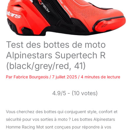
Test des bottes de moto
Alpinestars Supertech R
(black/grey/red, 41)
Par
Fabrice Bourgeois
/
7 juillet 2025
/
4 minutes de lecture
4.9/5 - (10 votes)
Vous cherchez des bottes qui conjuguent style, confort et
sécurité pour vos sorties à moto ? Les bottes Alpinestars
Homme Racing Mot sont conçues pour répondre à vos