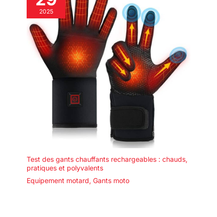
2025
Test des gants chauffants rechargeables : chauds,
pratiques et polyvalents
Equipement motard
,
Gants moto