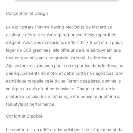
pour une respirabilité
supplémentaire. Nouvelle
Conception et Design
conception de panneau
extensible TPU avec
La Alpinestars Homme Racing Mot Botte de Motard se
fermeture éclair pour une
entrée et une sortie plus
distingue dès le premier regard par son design sportif et
faciles et un ajustement
élégant. Avec des dimensions de 15 x 12 x 9 cm et un poids
plus proche et plus
léger de 300 grammes, elle offre une allure aérodynamique
optimisé. Nouveau
tout en garantissant une grande légèreté. Le fabricant,
panneau de microfibre
Alpinestars, est reconnu pour son expertise dans le domaine
synthétique sur le côté
médial pour une
des équipements de moto, et cette botte ne déçoit pas. Son
résistance accrue à
esthétique rappelle celle d’une Ferrari des pistes, comme le
l’abrasion et une
souligne un avis client enthousiaste. Chaque détail, de la
meilleure sensation en
couture au choix des matériaux, a été pensé pour offrir à la
contact avec la moto.
Nouvelle zone de flexion
fois style et performance.
avant pour améliorer
l’abrasion d’impact tout
Confort et Stabilité
en assurant l’avant et
l’arrière naturels.
Le confort est un critère primordial pour tout équipement de