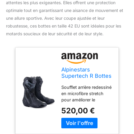
attentes les plus exigeantes. Elles offrent une protection
optimale tout en garantissant une aisance de mouvement et
une allure sportive. Avec leur coupe ajustée et leur
robustesse, ces bottes en taille 42 EU sont idéales pour les
motards soucieux de leur sécurité et de leur style.
Alpinestars
Supertech R Bottes
de moto,
Soufflet arrière redessiné
schwarz/grau/rot,
en microfibre stretch
41
pour améliorer le
mouvement naturel
520,00 €
avant et arrière. La
nouvelle zone flexible
avant augmente la
ventilation et le débit d’air