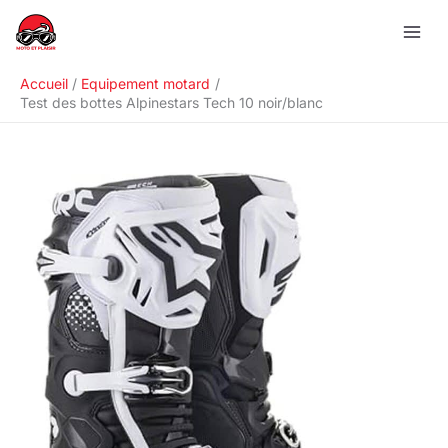
Aller
R
au
e
contenu
c
Accueil
Equipement motard
h
Test des bottes Alpinestars Tech 10 noir/blanc
e
r
c
h
e
r