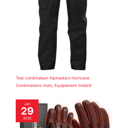
boucle en TPU sont profilées
ergonomiquement pour
favoriser des niveaux élevés de
flexion frontale.
Test combinaison Alpinestars Hurricane
Combinaisons moto
,
Equipement motard
Jan
29
2025