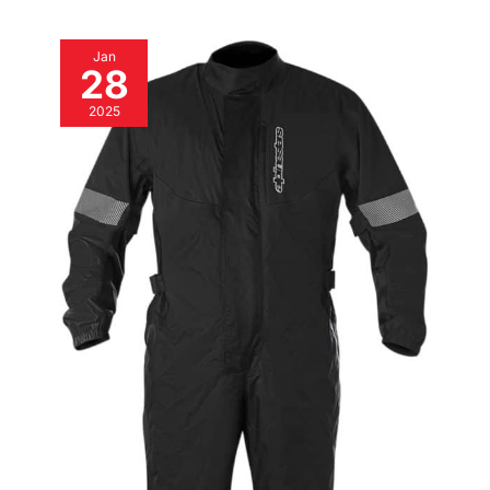
avant et arrière et un soutien
structurel. Les panneaux
supérieurs et inférieurs orientés
Jan
vers l’intérieur sont construits à
28
partir de polymères
spécialement formulés avec
des motifs de sculpture en Grip
2025
pour un contact maximum avec
le vélo et une résistance à
l’abrasion améliorée. La guêtre
arrière TPR sur le dessus du
protecteur de veau TPU donne
la protection et le confort. Le
système innovant de fermeture
de boucle incorpore des bras
de boucle en polymère et en
fibre de verre et des fermetures
de pont en aluminium à fort
impact pour la durabilité et
l’économie de poids. Le
système de boucle dispose de
mémoire et d’un système de
déverrouillage/verrouillage
rapide avec une conception
auto-alignante pour une
fermeture facile et précise et
une performance de conduite
améliorée et la sécurité. Toutes
les boucles sont facilement
remplaçables. Les sangles de