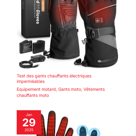
Test des gants chauffants électriques
imperméables
Equipement motard
,
Gants moto
,
Vêtements
chauffants moto
Jan
29
2025