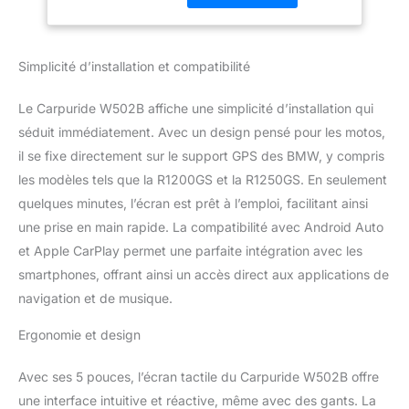
spécialement conçu est
conçu pour les motos
BMW, compatible avec
Simplicité d’installation et compatibilité
CarPlay ou Android Auto.
En connectant sans fil
Le Carpuride W502B affiche une simplicité d’installation qui
votre smartphone à
l'écran tactile de votre
séduit immédiatement. Avec un design pensé pour les motos,
moto via Bluetooth, vous
il se fixe directement sur le support GPS des BMW, y compris
pouvez accéder à la
les modèles tels que la R1200GS et la R1250GS. En seulement
navigation GPS, aux
quelques minutes, l’écran est prêt à l’emploi, facilitant ainsi
appels téléphoniques, à
une prise en main rapide. La compatibilité avec Android Auto
la lecture de musique,
aux messages texte, etc.
et Apple CarPlay permet une parfaite intégration avec les
avec l'aide de Siri ou de
smartphones, offrant ainsi un accès direct aux applications de
l'Assistant Google.
navigation et de musique.
Remarque : Compatible
avec iOS 6 et supérieur,
Ergonomie et design
Android 11 et supérieur.
Non compatible avec les
Avec ses 5 pouces, l’écran tactile du Carpuride W502B offre
téléphones fonctionnant
sous HarmonyOS.
une interface intuitive et réactive, même avec des gants. La