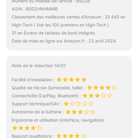
Numéro du modèle de l’article : w502B
de musique et de vidéos
pour une lecture locale.
ASIN : B0D2HNHMMB
Si vous souhaitez mettre
Classement des meilleures ventes d’Amazon : 32 440 en
à jour le logiciel, veuillez
High-Tech ( Voir les 100 premiers en High-Tech )
utiliser une carte de
31 en Écrans de tableau de bord intégrés
petite capacité de 32, 16,
8, 4 Go. Vous devez
Date de mise en ligne sur Amazon.fr : 23 avril 2024
posséder la base de
navigation d'origine pour
les motos BMW pour
Note de la rédaction 14/20
utiliser ce produit.
【Remarque】: Lors de
l'utilisation du câble
Facilité d’installation :
d'alimentation de la moto
Qualité de l’écran (luminosité, taille) :
pour fournir de l'énergie
Connectivité (CarPlay, Bluetooth) :
à la batterie, assurez-
Support technique/SAV :
vous que la tension de
sortie et le courant sont
Autonomie de la batterie :
de 12V, 1A. Si le port USB
Ergonomie et utilisation (interface, navigation) :
de la moto fournit une
tension et un courant
Rapport qualité/prix :
inférieurs à 5V, 2A, il