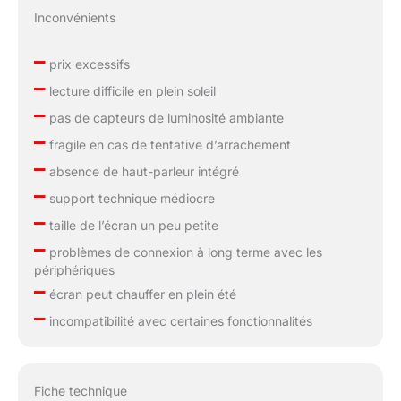
et 1A à la batterie. Le port
Inconvénients
USB de la moto fournit
un courant de 5V et 2,5A
–
prix excessifs
ou plus, utilisez le câble
–
lecture difficile en plein soleil
d'alimentation USB pour
–
connecter directement
pas de capteurs de luminosité ambiante
l'appareil W502 au port
–
fragile en cas de tentative d’arrachement
USB de la moto. Le
–
W502 dispose d'une
absence de haut-parleur intégré
protection contre les
–
support technique médiocre
inversions intégrée pour
–
plus de commodité.
taille de l’écran un peu petite
Même si le câble est
–
problèmes de connexion à long terme avec les
connecté de manière
périphériques
incorrecte, l'appareil ne
–
écran peut chauffer en plein été
sera pas endommagé.
–
【Installation Facile】:
incompatibilité avec certaines fonctionnalités
Cet écran de voiture
portable pour moto est
livré avec un kit de
Fiche technique
support et des outils