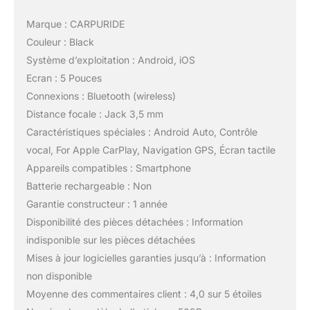
pour une installation
facile. Le kit de support
Marque : CARPURIDE
spécialement conçu et le
Couleur : Black
système de vis sécurisé
Système d’exploitation : Android, iOS
offrent une installation
Ecran : 5 Pouces
sûre et stable, ce qui
permet de monter
Connexions : Bluetooth (wireless)
facilement l'écran sur
Distance focale : Jack 3,5 mm
n'importe quelle moto ;
Caractéristiques spéciales : Android Auto, Contrôle
(Câblage simple, ACC
vocal, For Apple CarPlay, Navigation GPS, Écran tactile
+12V et terre),
REMARQUE : Pas
Appareils compatibles : Smartphone
parfaitement compatible
Batterie rechargeable : Non
avec Samsung Note ainsi
Garantie constructeur : 1 année
qu'avec les séries S.
Disponibilité des pièces détachées : Information
【Remarque】: La carte
indisponible sur les pièces détachées
TF de 64 Go ne prend
pas en charge les mises
Mises à jour logicielles garanties jusqu’à : Information
à jour logicielles. Elle
non disponible
prend en charge
Moyenne des commentaires client : 4,0 sur 5 étoiles
uniquement le stockage