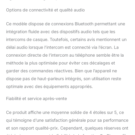
sécurité dans votre
poche, mais vous permet
Options de connectivité et qualité audio
également de profiter
d'une expérience de
Ce modèle dispose de connexions Bluetooth permettant une
conduite libre. 【Écran
intégration fluide avec des dispositifs audio tels que les
Tactile HD IPS 5"】:
L'écran CarPlay pour
intercoms de casque. Toutefois, certains avis mentionnent un
moto est équipé d'un
délai audio lorsque l’intercom est connecté via l’écran. La
écran tactile IPS haute
connexion directe de l’intercom au téléphone semble être la
définition de 5 pouces
méthode la plus optimisée pour éviter ces décalages et
avec une résolution de
garder des commandes réactives. Bien que l’appareil ne
1024*600, rendant l'effet
visuel plus intuitif et
dispose pas de haut-parleurs intégrés, son utilisation reste
réactif au toucher. Des
optimale avec des équipements appropriés.
couleurs vibrantes 65K
et une luminosité
Fiabilité et service après-vente
maximale pouvant
atteindre 1000 nits
Ce produit affiche une moyenne solide de 4 étoiles sur 5, ce
offrent une expérience
qui témoigne d’une satisfaction générale pour sa performance
de visualisation claire et
agréable même en plein
et son rapport qualité-prix. Cependant, quelques réserves ont
soleil. 【Support