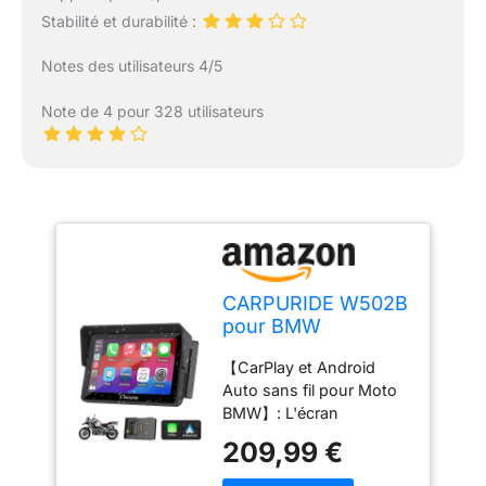
n'est pas recommandé
Stabilité et durabilité :
d'utiliser le Carpuride
moto pour connecter le
Notes des utilisateurs 4/5
câble d'alimentation USB,
car une tension ou un
Note de 4 pour 328 utilisateurs
courant insuffisants
peuvent entraîner l'arrêt
automatique de l'écran
CarPlay pour moto.
CARPURIDE W502B
pour BMW
Motorrad CarPlay
【CarPlay et Android
5" Android Auto
Auto sans fil pour Moto
Bluetooth Dual
BMW】: L'écran
Carpuride W502b pour
209,99 €
moto avec CarPlay
personnalisé et un