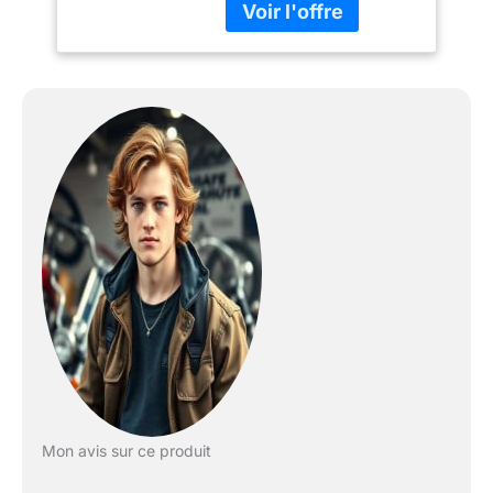
support de moto
spécialement conçu est
conçu pour les motos
BMW, compatible avec
CarPlay ou Android Auto.
En connectant sans fil
votre smartphone à
l'écran tactile de votre
moto via Bluetooth, vous
pouvez accéder à la
navigation GPS, aux
appels téléphoniques, à
la lecture de musique,
aux messages texte, etc.
avec l'aide de Siri ou de
l'Assistant Google.
Remarque : Compatible
avec iOS 6 et supérieur,
Android 11 et supérieur.
Mon avis sur ce produit
Non compatible avec les
téléphones fonctionnant