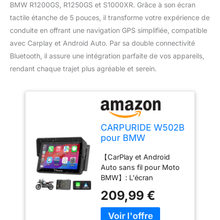
BMW R1200GS, R1250GS et S1000XR. Grâce à son écran
tactile étanche de 5 pouces, il transforme votre expérience de
conduite en offrant une navigation GPS simplifiée, compatible
avec Carplay et Android Auto. Par sa double connectivité
Bluetooth, il assure une intégration parfaite de vos appareils,
rendant chaque trajet plus agréable et serein.
CARPURIDE W502B
pour BMW
Motorrad CarPlay
【CarPlay et Android
5" Android Auto
Auto sans fil pour Moto
Bluetooth Dual
BMW】: L'écran
Carpuride W502b pour
209,99 €
moto avec CarPlay
personnalisé et un
support de moto