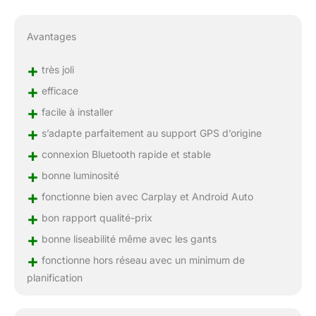
avec 12 sections de
fréquence réglables,
vous pouvez profiter
Avantages
d'une grande variété de
styles musicaux et
+
très joli
d'effets sonores. Lors de
+
efficace
la lecture de musique via
SD et Bluetooth Music,
+
facile à installer
cliquez sur EQ, activez
+
s’adapte parfaitement au support GPS d’origine
ou désactivez "Loud"
+
pour activer ou
connexion Bluetooth rapide et stable
désactiver l'effet de
+
bonne luminosité
basse, vous pouvez
+
également choisir le
fonctionne bien avec Carplay et Android Auto
mode d'effet sonore,
+
bon rapport qualité-prix
rock, classique, jazz, et
+
bonne liseabilité même avec les gants
autres effets sonores.
【Trois Options de
+
fonctionne hors réseau avec un minimum de
Connexion
planification
d'alimentation】: Utilisez
le câble d'alimentation de
la moto pour fournir 12V