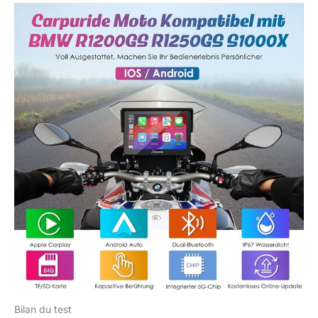
sous un soleil brûlant,
notre écran CarPlay pour
moto peut toujours être
utilisé normalement,
sans avoir à craindre les
intempéries ! La
conception de support
détachable antivol
maintient l'écran tactile
de la moto sous
contrôle, vous offrant
une sécurité et une
commodité accrues.
Fonctionne parfaitement
dans une plage de
température de -20°C à
70°C. 【Égaliseur
Intégré】: Avec son
égaliseur préréglé intégré
et son égaliseur HD
personnalisé à 16 bandes
Bilan du test