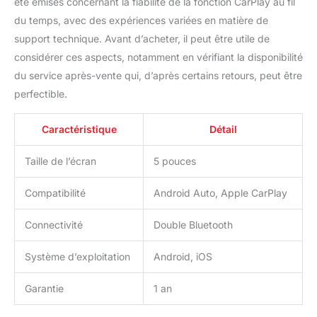
été émises concernant la fiabilité de la fonction CarPlay au fil
Personnalisé pour Motos
du temps, avec des expériences variées en matière de
BMW】: L'écran CarPlay
support technique. Avant d’acheter, il peut être utile de
pour moto W502b
considérer ces aspects, notamment en vérifiant la disponibilité
comprend un kit de
support sur mesure et
du service après-vente qui, d’après certains retours, peut être
des outils spécialisés
perfectible.
pour les motos BMW,
garantissant une
Caractéristique
Détail
installation sans effort.
Le kit de support
Taille de l’écran
5 pouces
personnalisé et le
système de vis sécurisé
offrent une configuration
Compatibilité
Android Auto, Apple CarPlay
stable pour monter
l'écran sur votre moto
Connectivité
Double Bluetooth
R1200GS, R1250GS ou
S1000XR. 【Étanche IP67
Système d’exploitation
Android, iOS
et Design Anti-vol】:
Conception étanche IP67
Garantie
1 an
et durable, même si vous
roulez sous la pluie ou