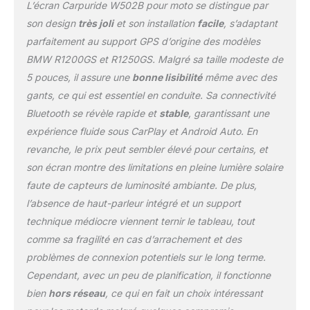
L’écran Carpuride W502B pour moto se distingue par
sous HarmonyOS.
【Bluetooth Double
son design
très joli
et son installation
facile
, s’adaptant
Intégré】: L'écran
parfaitement au support GPS d’origine des modèles
Carpuride W502b est
BMW R1200GS et R1250GS. Malgré sa taille modeste de
doté d'une connectivité
5 pouces, il assure une
bonne lisibilité
même avec des
Bluetooth double
intégrée, associez l'écran
gants, ce qui est essentiel en conduite. Sa connectivité
tactile CarPlay à votre
Bluetooth se révèle rapide et
stable
, garantissant une
smartphone et à un
expérience fluide sous CarPlay et Android Auto. En
casque ou un casque
revanche, le prix peut sembler élevé pour certains, et
Bluetooth, vous pouvez
passer des appels en
son écran montre des limitations en pleine lumière solaire
mains libres ou profiter
faute de capteurs de luminosité ambiante. De plus,
de votre musique
l’absence de haut-parleur intégré et un support
préférée, sans enlever
technique médiocre viennent ternir le tableau, tout
votre casque. La
commodité de la
comme sa fragilité en cas d’arrachement et des
connexion Bluetooth
problèmes de connexion potentiels sur le long terme.
double sans couture
Cependant, avec un peu de planification, il fonctionne
vous permet non
bien
hors réseau
, ce qui en fait un choix intéressant
seulement de garder