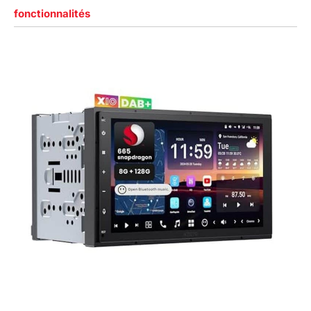
courant insuffisants
fonctionnalités
peuvent entraîner l'arrêt
automatique de l'écran
CarPlay pour moto.