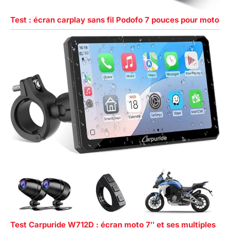
8, 4 Go. Vous devez
Test : écran carplay sans fil Podofo 7 pouces pour moto
posséder la base de
navigation d'origine pour
les motos BMW pour
utiliser ce produit.
【Remarque】: Lors de
l'utilisation du câble
d'alimentation de la moto
pour fournir de l'énergie
à la batterie, assurez-
vous que la tension de
sortie et le courant sont
de 12V, 1A. Si le port USB
de la moto fournit une
tension et un courant
inférieurs à 5V, 2A, il
n'est pas recommandé
d'utiliser le Carpuride
moto pour connecter le
câble d'alimentation USB,
Test Carpuride W712D : écran moto 7″ et ses multiples
car une tension ou un