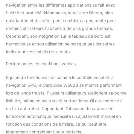
【Bluetooth Double
navigation entre les différentes applications se fait avec
Intégré】: L'écran
fluidité et praticité. Néanmoins, la taille de l’écran, bien
Carpuride W502b est
qu’adaptée et discrète, peut sembler un peu petite pour
doté d'une connectivité
certains utilisateurs habitués à de plus grands formats.
Bluetooth double
intégrée, associez l'écran
Cependant, son intégration sur le tableau de bord est
tactile CarPlay à votre
harmonieuse et son utilisation ne masque pas les autres
smartphone et à un
indicateurs essentiels de la moto.
casque ou un casque
Bluetooth, vous pouvez
Performances en conditions variées
passer des appels en
mains libres ou profiter
Équipé de fonctionnalités comme le contrôle vocal et la
de votre musique
préférée, sans enlever
navigation GPS, le Carpuride W502B se montre performant
votre casque. La
lors de longs trajets. Plusieurs utilisateurs soulignent sa bonne
commodité de la
lisibilité, même en plein soleil, surtout lorsqu’il est combiné à
connexion Bluetooth
un film anti-reflet. Cependant, l’absence de capteur de
double sans couture
luminosité automatique nécessite un ajustement manuel en
vous permet non
seulement de garder
fonction des conditions de lumière, ce qui peut être
votre téléphone en toute
légèrement contraignant pour certains.