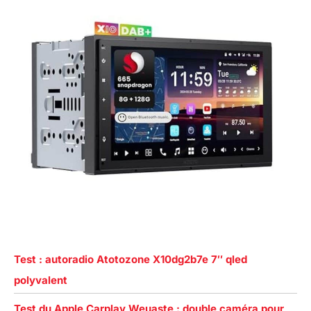
Test : autoradio Atotozone X10dg2b7e 7″ qled
polyvalent
Test du Apple Carplay Weuaste : double caméra pour