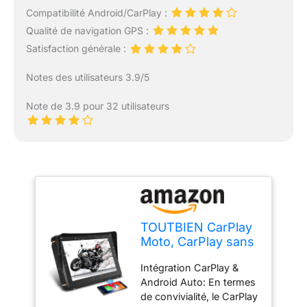
Compatibilité Android/CarPlay :
Qualité de navigation GPS :
Satisfaction générale :
Notes des utilisateurs 3.9/5
Note de 3.9 pour 32 utilisateurs
TOUTBIEN CarPlay
Moto, CarPlay sans
Fil, Portable Android
Intégration CarPlay &
Auto pour Moto, 7
Android Auto: En termes
Pouces Écran
de convivialité, le CarPlay
Tactile IP67