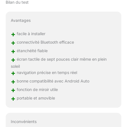
performances sonores.
Bilan du test
Grâce à ses haut-
parleurs et amplificateurs
de haute qualité, que
Avantages
vous écoutiez vos
morceaux préférés ou les
+
facile à installer
indications GPS, vous
+
connectivité Bluetooth efficace
pouvez vous attendre à
un son clair et immersif
+
étanchéité fiable
qui améliore votre
+
écran tactile de sept pouces clair même en plein
expérience de conduite.
soleil
+
navigation précise en temps réel
+
bonne compatibilité avec Android Auto
+
fonction de miroir utile
+
portable et amovible
Inconvénients