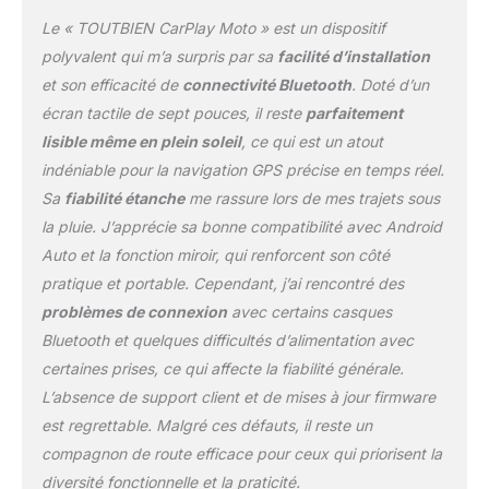
Connectivité Bluetooth
Le « TOUTBIEN CarPlay Moto » est un dispositif
Double: L'inclusion de la
polyvalent qui m’a surpris par sa
facilité d’installation
fonctionnalité Bluetooth
et son efficacité de
connectivité Bluetooth
. Doté d’un
double est
écran tactile de sept pouces, il reste
parfaitement
révolutionnaire. Non
seulement vous pouvez
lisible même en plein soleil
, ce qui est un atout
connecter votre
indéniable pour la navigation GPS précise en temps réel.
smartphone sans effort,
Sa
fiabilité étanche
me rassure lors de mes trajets sous
mais vous pouvez
la pluie. J’apprécie sa bonne compatibilité avec Android
également synchroniser
votre casque Bluetooth,
Auto et la fonction miroir, qui renforcent son côté
assurant une
pratique et portable. Cependant, j’ai rencontré des
communication claire et
problèmes de connexion
avec certains casques
ininterrompue ou une
Bluetooth et quelques difficultés d’alimentation avec
lecture de musique.
L'ensemble du système
certaines prises, ce qui affecte la fiabilité générale.
donne la priorité à la
L’absence de support client et de mises à jour firmware
sécurité et au confort du
est regrettable. Malgré ces défauts, il reste un
conducteur, vous
compagnon de route efficace pour ceux qui priorisent la
permettant de rester
connecté sans fils
diversité fonctionnelle et la praticité.