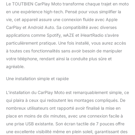
applications préférées,
Le TOUTBIEN CarPlay Moto transforme chaque trajet en moto
passer des appels,
en une expérience high-tech. Pensé pour vous simplifier la
envoyer des messages
vie, cet appareil assure une connexion fluide avec Apple
et même utiliser les
CarPlay et Android Auto. Sa compatibilité avec diverses
commandes vocales via
Siri ou Google Assistant
applications comme Spotify, wAZE et iHeartRadio s’avère
sans quitter le guidon
particulièrement pratique. Une fois installé, vous aurez accès
des mains. Ce niveau
à toutes ces fonctionnalités sans avoir besoin de manipuler
d'intégration améliore la
votre téléphone, rendant ainsi la conduite plus sûre et
commodité et la sécurité,
vous permettant de
agréable.
rester concentré sur la
Une installation simple et rapide
route tout en profitant
des avantages de vos
applications favorites.
L’installation du CarPlay Moto est remarquablement simple, ce
Connectivité Bluetooth
qui plaira à ceux qui redoutent les montages compliqués. De
Double: L'inclusion de la
nombreux utilisateurs ont rapporté avoir finalisé la mise en
fonctionnalité Bluetooth
place en moins de dix minutes, avec une connexion facile à
double est
révolutionnaire. Non
une prise USB existante. Son écran tactile de 7 pouces offre
seulement vous pouvez
une excellente visibilité même en plein soleil, garantissant des