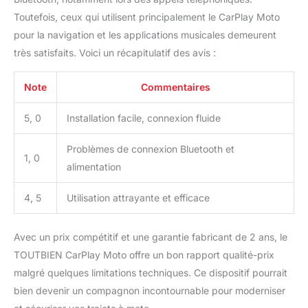
nets et clairs, assurant
Toutefois, ceux qui utilisent principalement le CarPlay Moto
une navigation facile et
pour la navigation et les applications musicales demeurent
un accès à diverses
très satisfaits. Voici un récapitulatif des avis :
fonctions pendant la
conduite. Que vous
consultiez des itinéraires
Note
Commentaires
de navigation, ajustiez
des listes de lecture
5, 0
Installation facile, connexion fluide
musicales ou répondiez
à des messages,
Problèmes de connexion Bluetooth et
l'interface tactile est
1, 0
alimentation
réactive et conviviale
même avec des gants de
4, 5
Utilisation attrayante et efficace
moto. Le pare-soleil
permet de lire l'écran
facilement au soleil et
Avec un prix compétitif et une garantie fabricant de 2 ans, le
sous la pluie. IP67
TOUTBIEN CarPlay Moto offre un bon rapport qualité-prix
Étanche: L'étanchéité est
une caractéristique
malgré quelques limitations techniques. Ce dispositif pourrait
essentielle pour tout
bien devenir un compagnon incontournable pour moderniser
accessoire de moto. La