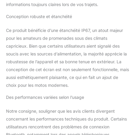
connecter votre
informations toujours claires lors de vos trajets.
smartphone sans effort,
mais vous pouvez
Conception robuste et étanchéité
également synchroniser
votre casque Bluetooth,
Ce produit bénéficie d’une étanchéité IP67, un atout majeur
assurant une
pour les amateurs de promenades sous des climats
communication claire et
ininterrompue ou une
capricieux. Bien que certains utilisateurs aient signalé des
lecture de musique.
soucis avec les sources d’alimentation, la majorité apprécie la
L'ensemble du système
robustesse de l’appareil et sa bonne tenue en extérieur. La
donne la priorité à la
conception de cet écran est non seulement fonctionnelle, mais
sécurité et au confort du
conducteur, vous
aussi esthétiquement plaisante, ce qui en fait un ajout de
permettant de rester
choix pour les motos modernes.
connecté sans fils
encombrants ni
Des performances variées selon l’usage
distractions inutiles.
Écran Tactile IPS de 7
Notre consigne, souligner que les avis clients divergent
Pouces: Avec une
concernant les performances techniques du produit. Certains
résolution de 1024x600,
utilisateurs rencontrent des problèmes de connexion
l'écran tactile IPS de 7
pouces offre des visuels
Bluetooth, notamment lors des appels téléphoniques.