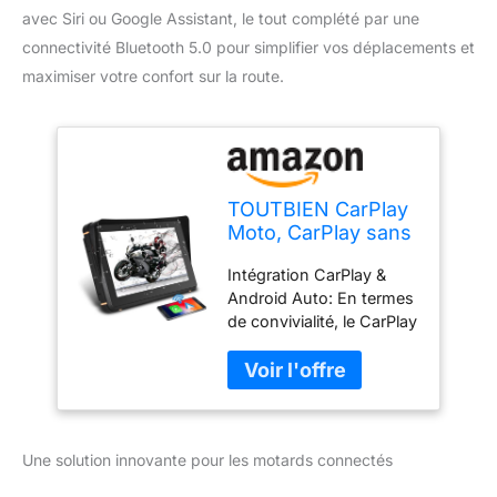
avec Siri ou Google Assistant, le tout complété par une
connectivité Bluetooth 5.0 pour simplifier vos déplacements et
maximiser votre confort sur la route.
TOUTBIEN CarPlay
Moto, CarPlay sans
Fil, Portable Android
Intégration CarPlay &
Auto pour Moto, 7
Android Auto: En termes
Pouces Écran
de convivialité, le CarPlay
Tactile IP67
& Android Auto sans fil
Étanche, Double
de TOUTBIEN possède
Bluetooth 5.0, GPS
une interface bien
Navigation,
pensée. Avec
FM&AUX,
l'intégration de CarPlay
MirrorLink,
Une solution innovante pour les motards connectés
et Android Auto, vous
Siri/G0ogle
pouvez accéder à vos
Assistant