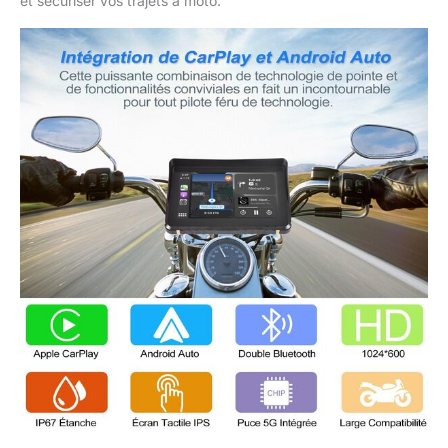
et sécuriser vos trajets à moto.
certification IP67 ajoute
une couche
supplémentaire de
durabilité et de fiabilité,
rendant l'écran GPS
CarPlay pour moto
TOUTBIEN adapté à
toutes les conditions
météorologiques. Que
vous rouliez sous la
pluie, la neige ou par
forte chaleur, vous
pouvez être sûr que ce
système stéréo
fonctionnera
parfaitement. Qualité
Audio Exceptionnelle: En
termes de qualité audio,
la stéréo portable
TOUTBIEN pour moto
offre de bonnes