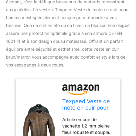
élégant, c’est le défi que beaucoup de motards rencontrent
au quotidien. La veste « Texpeed Veste de moto en cuir pour
homme » est spécialement conçue pour répondre à vos
besoins. Que ce soit en été ou en hiver, ce blouson homologué
assure une protection optimale grâce à son armure CE (EN
1621-1) et à son design cousu matelassé. Offrant un parfait
équilibre entre sécurité et esthétisme, cette veste en cuir
brun/marron vous accompagne avec confort et style lors de
vos escapades à deux roues.
Texpeed Veste de
moto en cuir pour
homme -
Article en cuir de
Homologué blouson
vachette 1,2 mm pleine
été/hiver de moto
fleur robuste et souple.
de tourisme avec