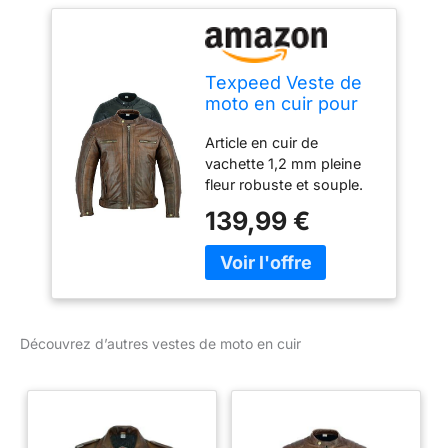
Texpeed Veste de
moto en cuir pour
homme -
Article en cuir de
Homologué blouson
vachette 1,2 mm pleine
été/hiver de moto
fleur robuste et souple.
de tourisme avec
Protections rigides
protection véritable
139,99 €
internes certifiées CE au
biker CE armor (EN
niveau des épaules, des
1621-1) Design
coudes et des avant-
cousu matelassé -
bras. Fermetures Éclair
Brun/Marron - M
frontales YKK
authentiques,
Découvrez d’autres vestes de moto en cuir
résistantes. Protection
interne certifiée CE
entièrement amovible.
Gilet intérieur détachable
avec fermeture Éclair