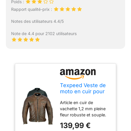
Poids :
Rapport qualité-prix :
Notes des utilisateurs 4.4/5
Note de 4.4 pour 2102 utilisateurs
Texpeed Veste de
moto en cuir pour
homme -
Article en cuir de
Homologué blouson
vachette 1,2 mm pleine
été/hiver de moto
fleur robuste et souple.
de tourisme avec
Protections rigides
protection véritable
139,99 €
internes certifiées CE au
biker CE armor (EN