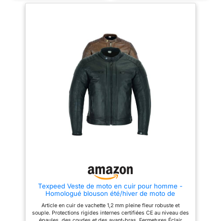
détachable avec fermeture
Éclair pour l'hiver. Partie
élastique au niveau des
aisselles pour plus de
flexibilité. Fermeture Éclair pour
raccorder avec le pantalon (des
deux côtés) Poches intérieures
pour plus de capacité de
rangement.
Texpeed Veste de moto en cuir pour homme -
Homologué blouson été/hiver de moto de
tourisme avec protection véritable biker CE armor
Article en cuir de vachette 1,2 mm pleine fleur robuste et
(EN 1621-1) Design cousu matelassé - Noir - M
souple. Protections rigides internes certifiées CE au niveau des
épaules, des coudes et des avant-bras. Fermetures Éclair