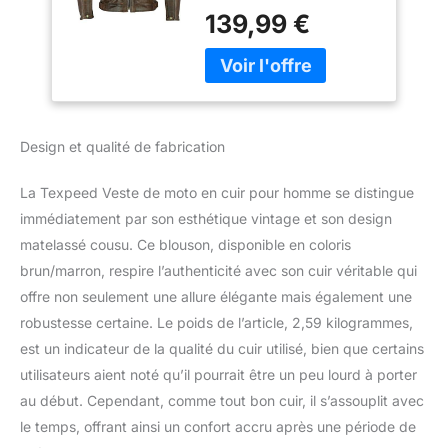
Protections rigides
protection véritable
139,99 €
internes certifiées CE au
biker CE armor (EN
niveau des épaules, des
1621-1) Design
coudes et des avant-
cousu matelassé -
bras. Fermetures Éclair
Brun/Marron - M
frontales YKK
authentiques,
Design et qualité de fabrication
résistantes. Protection
interne certifiée CE
La Texpeed Veste de moto en cuir pour homme se distingue
entièrement amovible.
Gilet intérieur détachable
immédiatement par son esthétique vintage et son design
avec fermeture Éclair
matelassé cousu. Ce blouson, disponible en coloris
pour l'hiver. Partie
brun/marron, respire l’authenticité avec son cuir véritable qui
élastique au niveau des
offre non seulement une allure élégante mais également une
aisselles pour plus de
robustesse certaine. Le poids de l’article, 2,59 kilogrammes,
flexibilité. Fermeture
Éclair pour raccorder
est un indicateur de la qualité du cuir utilisé, bien que certains
avec le pantalon (des
utilisateurs aient noté qu’il pourrait être un peu lourd à porter
deux côtés) Poches
au début. Cependant, comme tout bon cuir, il s’assouplit avec
intérieures pour plus de
le temps, offrant ainsi un confort accru après une période de
capacité de rangement.