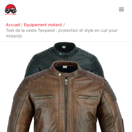
Aller
R
au
e
contenu
c
Accueil
Equipement motard
h
Test de la veste Texpeed : protection et style en cuir pour
motards
e
r
c
h
e
r