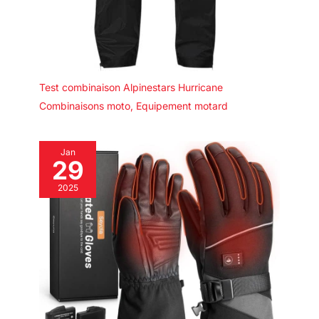
Test combinaison Alpinestars Hurricane
Combinaisons moto
,
Equipement motard
Jan
29
2025