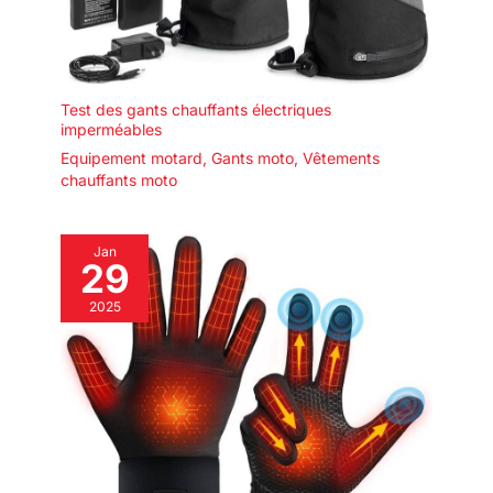
Test des gants chauffants électriques
imperméables
Equipement motard
,
Gants moto
,
Vêtements
chauffants moto
Jan
29
2025