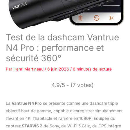
Test de la dashcam Vantrue
N4 Pro : performance et
sécurité 360°
Par
Henri Martineau
/
6 juin 2026
/
6 minutes de lecture
4.9/5 - (7 votes)
La
Vantrue N4 Pro
se présente comme une dashcam triple
objectif haut de gamme, capable d’enregistrer simultanément
l’avant en 4K, l’habitacle et l’arrière en 1080P. Équipée du
capteur
STARVIS 2
de Sony, du Wi-Fi 5 GHz, du GPS intégré