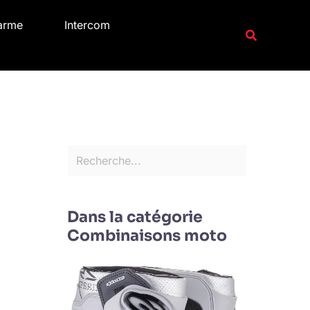
R
arme
Intercom
e
Recherche
c
h
e
r
c
h
e
r
Dans la catégorie
Combinaisons moto