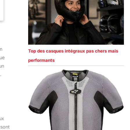
gn
Top des casques intégraux pas chers mais
que
performants
un
.
ux
 sont