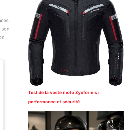
nces.
c son
on
Test de la veste moto Zyxformis :
performance et sécurité