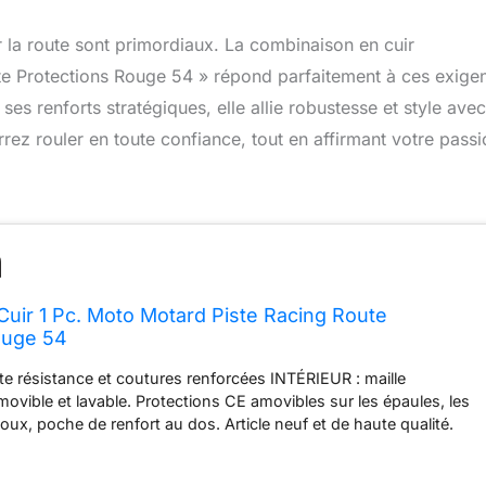
r la route sont primordiaux. La combinaison en cuir
e Protections Rouge 54 » répond parfaitement à ces exige
es renforts stratégiques, elle allie robustesse et style ave
ez rouler en toute confiance, tout en affirmant votre passi
uir 1 Pc. Moto Motard Piste Racing Route
ouge 54
ute résistance et coutures renforcées INTÉRIEUR : maille
movible et lavable. Protections CE amovibles sur les épaules, les
oux, poche de renfort au dos. Article neuf et de haute qualité.
s. IMPORTANT Consultez la taille avant d'acheter.