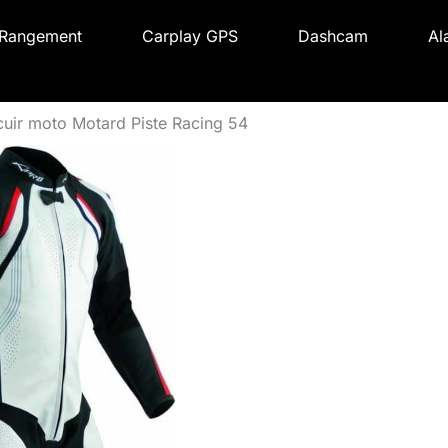
Rangement
Carplay GPS
Dashcam
Al
cuir moto Motard Piste Racing 54