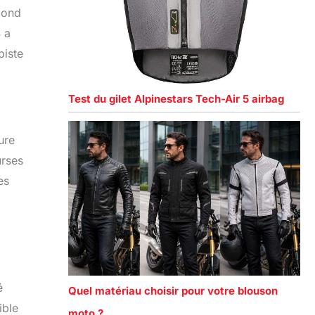
pond
4 a
piste
Test du gilet Alpinestars Tech-Air 5 airbag
ure
urses
es
é
Quel matériau choisir pour votre blouson
ible
moto ?