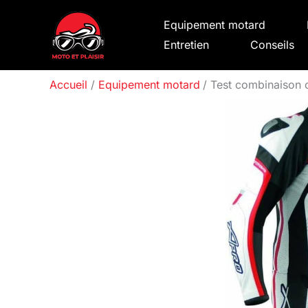
Aller
Equipement motard
au
Entretien
Conseils
contenu
Accueil
Equipement motard
Test combinaison 