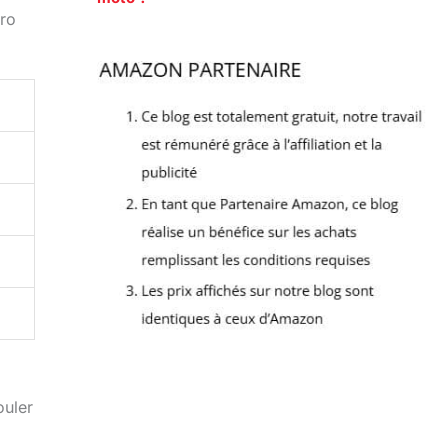
éro
ouler