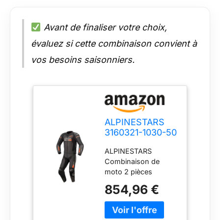
Avant de finaliser votre choix,
évaluez si cette combinaison convient à
vos besoins saisonniers.
ALPINESTARS
3160321-1030-50
Combinaison de
ALPINESTARS
Moto 2 pièces
Combinaison de
en Cuir PA
moto 2 pièces
(Polyamide)
Veuillez sélectionner
854,96 €
votre véhicule dans la
liste déroulante pour
vérifier la