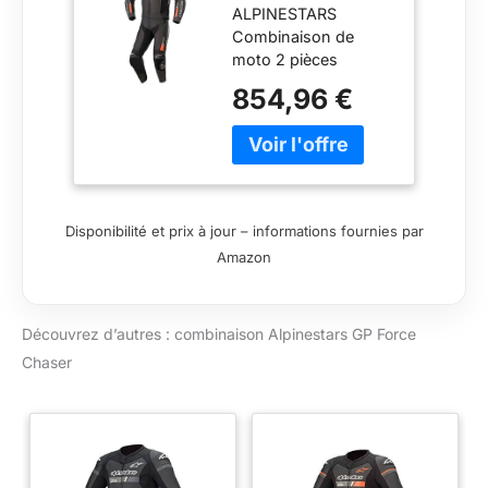
ALPINESTARS
Moto 2 pièces
Combinaison de
en Cuir PA
moto 2 pièces
(Polyamide)
Veuillez sélectionner
854,96 €
votre véhicule dans la
liste déroulante pour
vérifier la
compatibilité avec le
produit.
Disponibilité et prix à jour – informations fournies par
Amazon
Découvrez d’autres : combinaison Alpinestars GP Force
Chaser