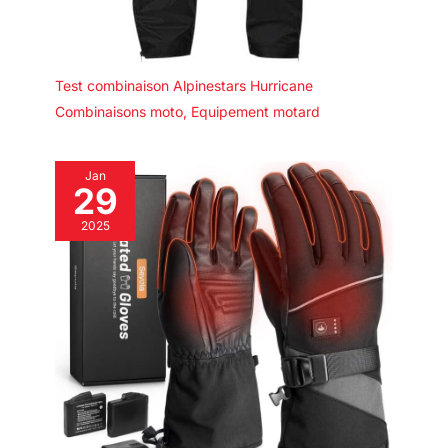
Test combinaison Alpinestars Hurricane
Combinaisons moto
,
Equipement motard
Jan
29
2025