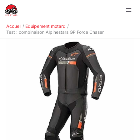
Aller
R
au
e
contenu
c
Accueil
Equipement motard
h
Test : combinaison Alpinestars GP Force Chaser
e
r
c
h
e
r