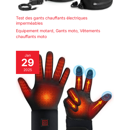
Test des gants chauffants électriques
imperméables
Equipement motard
,
Gants moto
,
Vêtements
chauffants moto
Jan
29
2025