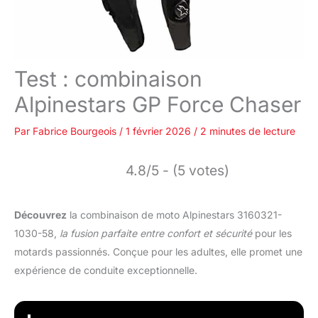
Test : combinaison
Alpinestars GP Force Chaser
Par
Fabrice Bourgeois
/
1 février 2026
/
2 minutes de lecture
4.8/5 - (5 votes)
Découvrez
la combinaison de moto Alpinestars 3160321-
1030-58,
la fusion parfaite entre confort et sécurité
pour les
motards passionnés. Conçue pour les adultes, elle promet une
expérience de conduite exceptionnelle.