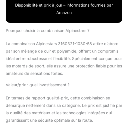
Disponibilité et prix à jour – informations fournies par
Amazon
Pourquoi choisir la combinaison Alpinestars ?
La combinaison Alpinestars 3160321-1030-58 attire d’abord
par son mélange de cuir et polyamide, offrant un compromis
idéal entre robustesse et flexibilité. Spécialement conçue pour
les motards de sport, elle assure une protection fiable pour les
amateurs de sensations fortes.
Valeur/prix : quel investissement ?
En termes de rapport qualité-prix, cette combinaison se
démarque nettement dans sa catégorie. Le prix est justifié par
la qualité des matériaux et les technologies intégrées qui
garantissent une sécurité optimale sur la route.