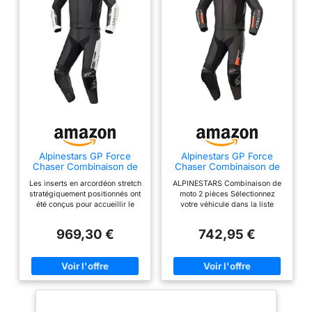
Alpinestars GP Force
Alpinestars GP Force
Chaser Combinaison de
Chaser Combinaison de
Moto en Cuir 2 pièces,
Moto en Cuir avec
Les inserts en arcordéon stretch
ALPINESTARS Combinaison de
S/W, 50
Protections 2 pièces
stratégiquement positionnés ont
moto 2 pièces Sélectionnez
Noir/Rouge 58 Homme
été conçus pour accueillir le
votre véhicule dans la liste
Athlète été
système Alpinestars Airbag.
déroulante pour vérifier la
Fermeture éclair de
compatibilité avec le produit.
969,30 €
742,95 €
raccordement Protections GP au
niveau des coudes, des
épaules et des genoux pour une
protection efficace contre les
chocs.