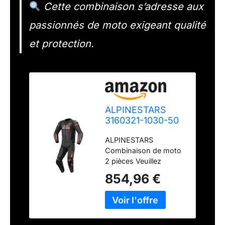
Cette combinaison s’adresse aux
passionnés de moto exigeant qualité
et protection.
ALPINESTARS
3160321-1030-50
Combinaison de
ALPINESTARS
Moto 2 pièces en
Combinaison de moto
Cuir PA
2 pièces Veuillez
(Polyamide)
sélectionner votre
854,96 €
véhicule dans la liste
déroulante pour vérifier
la compatibilité avec le
produit.