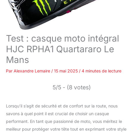
Test : casque moto intégral
HJC RPHA1 Quartararo Le
Mans
Par
Alexandre Lemaire
/
15 mai 2025
/
4 minutes de lecture
5/5 - (8 votes)
Lorsqu’il s’agit de sécurité et de confort sur la route, nous
savons à quel point il est crucial de choisir un casque
performant. En tant que passionné de moto, vous méritez le
meilleur pour protéger votre tête tout en exprimant votre style