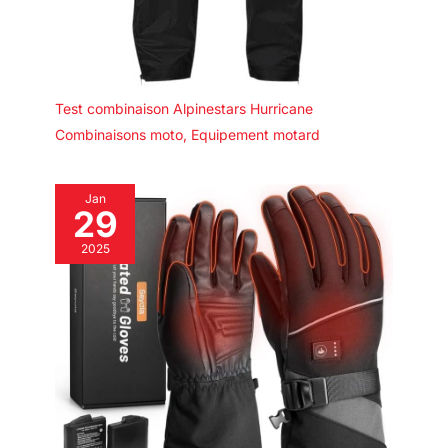
Test combinaison Alpinestars Hurricane
Combinaisons moto
,
Equipement motard
Jan
29
2025