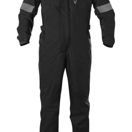
plusieurs tailles. Vous pouvez
déterminer votre taille en
mesurant le tour de votre tête au
niveau du front. Le VINZ Kennet
est disponible dans les tailles
suivantes (en cm) : XS (53-54),
S (55-56), M (57-58), L (59-
60), XL (60-61) et XXL (61). La
taille du casque se détermine
facilement en mesurant le
périmètre crânien juste au-
dessus des sourcils. Ce modèle
est disponible en plusieurs
couleurs.