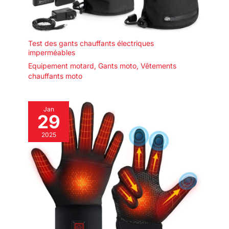
Test des gants chauffants électriques
imperméables
Equipement motard
,
Gants moto
,
Vêtements
chauffants moto
Jan
29
2025