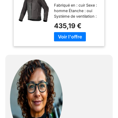
Leather Jacket Noir,
Fabriqué en : cuir Sexe :
Noir, 58
homme Étanche : oui
Système de ventilation :
oui Enfilez le poignet :
435,19 €
oui