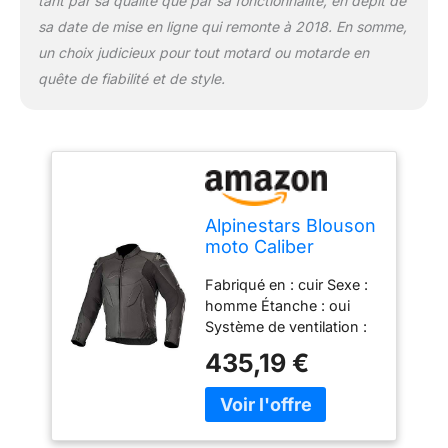
tant par sa qualité que par sa fonctionnalité, en dépit de
sa date de mise en ligne qui remonte à 2018. En somme,
un choix judicieux pour tout motard ou motarde en
quête de fiabilité et de style.
Alpinestars Blouson
moto Caliber
Leather Jacket Noir,
Fabriqué en : cuir Sexe :
Noir, 58
homme Étanche : oui
Système de ventilation :
oui Enfilez le poignet :
435,19 €
oui