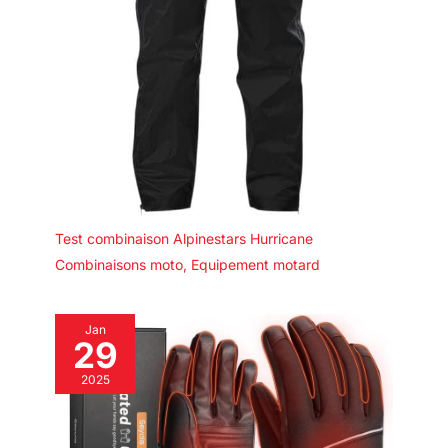
Test combinaison Alpinestars Hurricane
Combinaisons moto
,
Equipement motard
Jan
29
2025