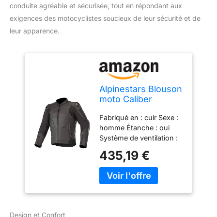
conduite agréable et sécurisée, tout en répondant aux
exigences des motocyclistes soucieux de leur sécurité et de
leur apparence.
Alpinestars Blouson
moto Caliber
Leather Jacket Noir,
Fabriqué en : cuir Sexe :
Noir, 58
homme Étanche : oui
Système de ventilation :
oui Enfilez le poignet :
435,19 €
oui
Design et Confort