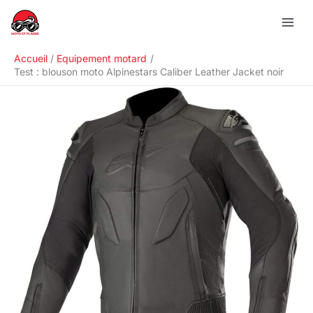
Aller
R
au
e
contenu
c
Accueil
Equipement motard
h
Test : blouson moto Alpinestars Caliber Leather Jacket noir
e
r
c
h
e
r