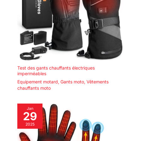
Test des gants chauffants électriques
imperméables
Equipement motard
,
Gants moto
,
Vêtements
chauffants moto
Jan
29
2025