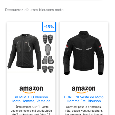
Découvrez d’autres blousons moto
-15%
KEMIMOTO Blouson
BORLENI Veste de Moto
Moto Homme, Veste de
Homme Été, Blouson
Moto Respirante et
Moto Respirant, avec
【Protections CE-1】 Cette
Convient pour le printemps,
Légère avec 7
Homologué CE
veste de moto d'été est équipée
l'été, coupe-vent et respirant.
Protections CE
Protections Amovibles
de 7 protections certifiées CE
Les poignets, le col et l'ourlet