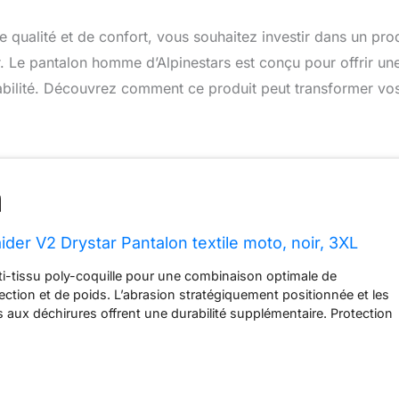
ualité et de confort, vous souhaitez investir dans un prod
ir. Le pantalon homme d’Alpinestars est conçu pour offrir un
abilité. Découvrez comment ce produit peut transformer vo
ider V2 Drystar Pantalon textile moto, noir, 3XL
i-tissu poly-coquille pour une combinaison optimale de
tection et de poids. L’abrasion stratégiquement positionnée et les
s aux déchirures offrent une durabilité supplémentaire. Protection
er plan fournie par les protecteurs de genou Alpinestars Nucleon
es. Les protecteurs sont logés dans des poches intérieures en
ur permet d’être ajustés en fonction de la longueur des jambes du
ll Doublure thermique amovible signifie pantalons peuvent être