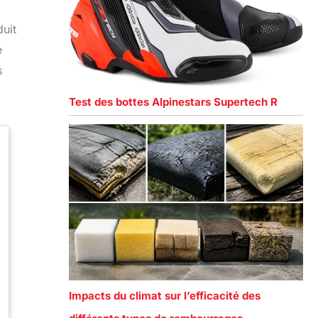
uit
e
s
Test des bottes Alpinestars Supertech R
Impacts du climat sur l’efficacité des