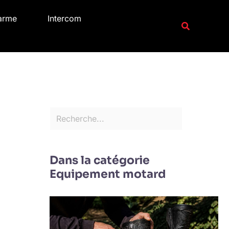
R
arme
Intercom
e
Recherche
c
h
e
r
c
h
e
r
Dans la catégorie
Equipement motard