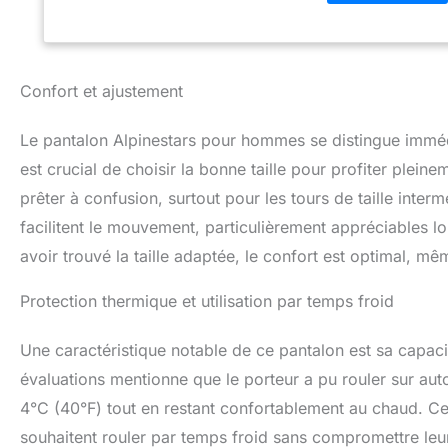
portés dans une v
globale. Les jamb
un niveau élevé d
genou offrent une
Confort et ajustement
plus grande couve
pour un confort d
gamme de vestes t
Le pantalon Alpinestars pour hommes se distingue immédi
circonférence. Le
est crucial de choisir la bonne taille pour profiter pleine
(DFC) permettent 
prêter à confusion, surtout pour les tours de taille int
zippés étendus av
cheville et facilit
facilitent le mouvement, particulièrement appréciables l
avoir trouvé la taille adaptée, le confort est optimal, m
Protection thermique et utilisation par temps froid
Une caractéristique notable de ce pantalon est sa capacit
évaluations mentionne que le porteur a pu rouler sur a
4°C (40°F) tout en restant confortablement au chaud. Ce
souhaitent rouler par temps froid sans compromettre leur 