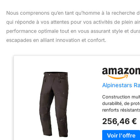
Nous comprenons qu’en tant qu’homme à la recherche de q
qui réponde à vos attentes pour vos activités de plein a
performance optimale tout en vous assurant style et dur
escapades en alliant innovation et confort.
Alpinestars Ra
Construction mult
durabilité, de pro
renforts résistant
d’impact de premi
256,46 €
Flex Plus amovibl
maille, ce qui le
coureur. Universe