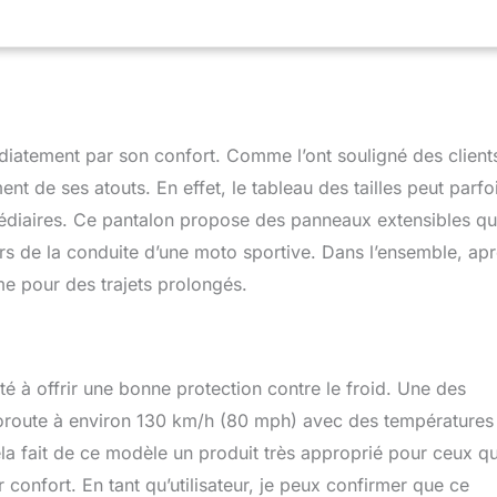
ariété de conditions climatiques, ajoutant à leur polyvalence
es pré-courbées et une construction articulée du genou offrent
e confort tandis que les panneaux extensibles accordéon sur le
 plus grande liberté de mouvement. Arrière allongé pour une
rture dans la position de conduite avec des bords de confort
e conduite amélioré. Optimisé pour une utilisation avec une
extiles, grâce à une fermeture éclair complète taille
atement par son confort. Comme l’ont souligné des clients,
s évents directs zippés de la cuisse de Dynamic Flow Control
ment de ses atouts. En effet, le tableau des tailles peut parfo
des niveaux personnalisés et réglables de flux d’air. Les gussets
ermédiaires. Ce pantalon propose des panneaux extensibles qu
ec des ajusteurs doubles assurent un joint serré autour de la
ent l’ajustement et l’enlèvement.
ors de la conduite d’une moto sportive. Dans l’ensemble, ap
ême pour des trajets prolongés.
é à offrir une bonne protection contre le froid. Une des
utoroute à environ 130 km/h (80 mph) avec des températures
la fait de ce modèle un produit très approprié pour ceux qu
confort. En tant qu’utilisateur, je peux confirmer que ce