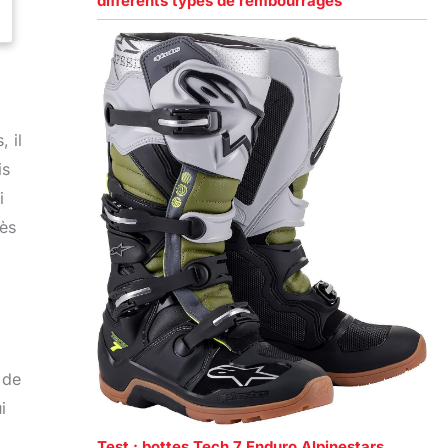
différents types de rembourrages
 il
is
i
rès
 de
i
Test : bottes Tech 7 Enduro Alpinestars