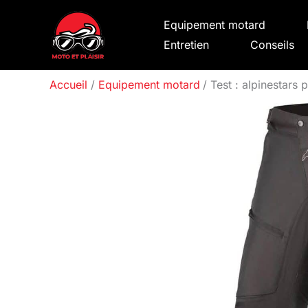
Aller
Equipement motard
au
Entretien
Conseils
contenu
Accueil
Equipement motard
Test : alpinestars