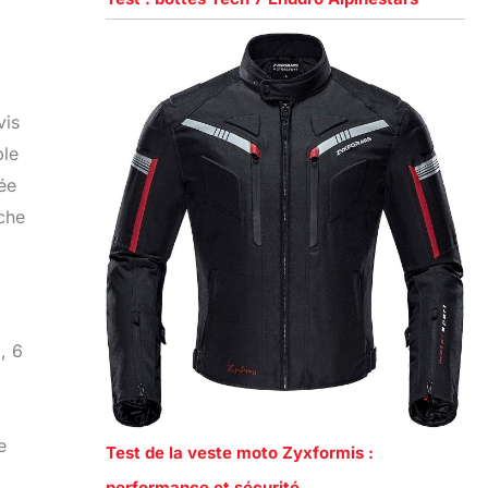
vis
ple
rée
che
, 6
e
Test de la veste moto Zyxformis :
performance et sécurité