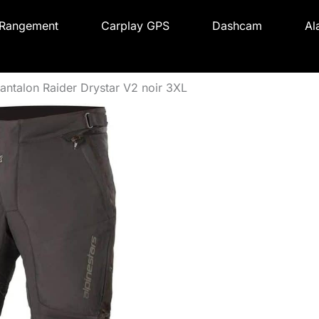
Rangement
Carplay GPS
Dashcam
Al
 pantalon Raider Drystar V2 noir 3XL