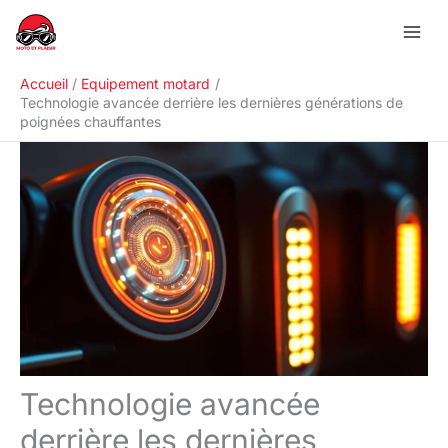
Aller
R
au
e
contenu
c
Accueil
Equipement motard
h
Technologie avancée derrière les dernières générations de
poignées chauffantes
e
r
c
h
e
r
Technologie avancée
derrière les dernières