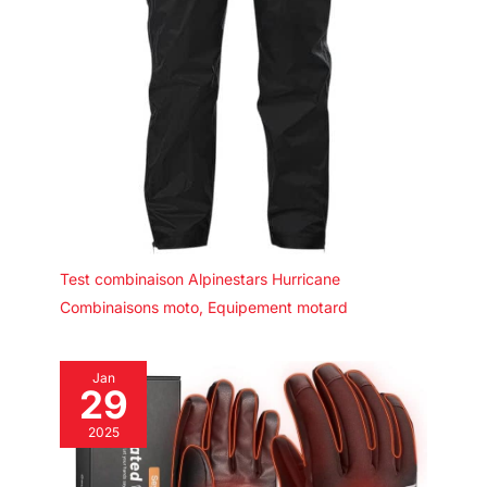
Test combinaison Alpinestars Hurricane
Combinaisons moto
,
Equipement motard
Jan
29
2025