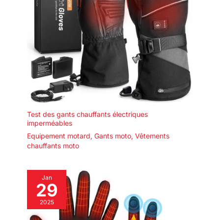
Test des gants chauffants électriques
imperméables
Equipement motard
,
Gants moto
,
Vêtements
chauffants moto
Jan
29
2025