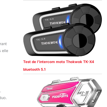
rant
 elle
Test de l’intercom moto Thokwok TK-X4
bluetooth 5.1
.
duo.