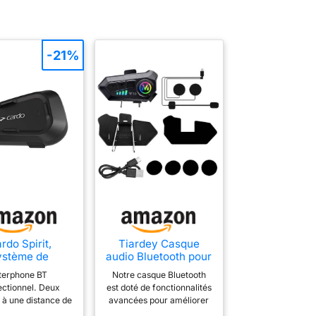
-21%
rdo Spirit,
Tiardey Casque
ystème de
audio Bluetooth pour
munication
moto avec assistant
nterphone BT
Notre casque Bluetooth
etooth pour
vocal, double
ectionnel. Deux
est doté de fonctionnalités
e de Moto - 1
réduction de bruit,
 à une distance de
avancées pour améliorer
Unité
appels haute
/ 0,25mi. Haut-
votre expérience de