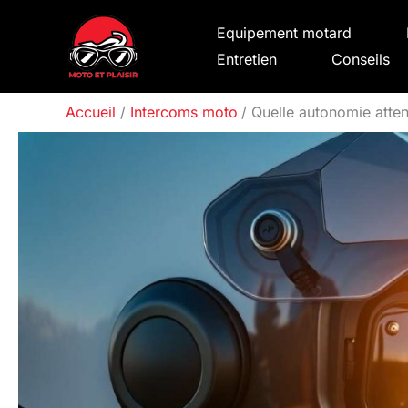
Aller
Equipement motard
au
Entretien
Conseils
contenu
Accueil
Intercoms moto
Quelle autonomie atten