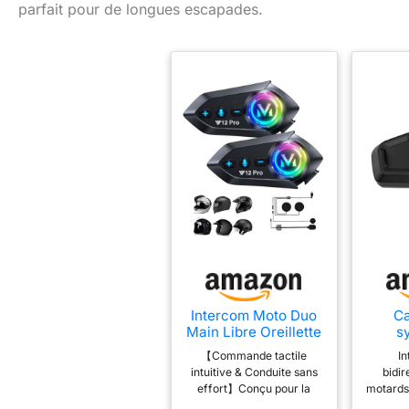
parfait pour de longues escapades.
Intercom Moto Duo
Ca
Main Libre Oreillette
s
Bluetooth Casque
Com
【Commande tactile
I
Suppression Bruit
Blu
intuitive & Conduite sans
bidir
Casqu
effort】Conçu pour la
motards
simsimplicité et le confort,
400m 