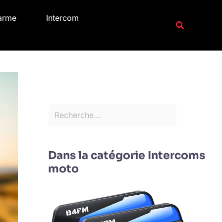
R
arme
Intercom
e
Recherche
c
h
e
r
c
h
e
r
Dans la catégorie Intercoms
moto