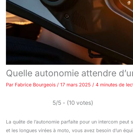
Quelle autonomie attendre d’un
Par
Fabrice Bourgeois
/
17 mars 2025
/
4 minutes de lec
5/5 - (10 votes)
La quête de l’autonomie parfaite pour un intercom peut s
et les longues virées à moto, vous avez besoin d’un équ