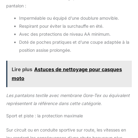
l'abrasion, la chaleur et les
pantalon :
coupures. 🏍 OCCASIONS
APPLICABLES : ce jean de moto
coupe-vent et antichute offre
Imperméable ou équipé d’une doublure amovible.
une protection pour les sports
de cyclisme en plein air tels
Respirant pour éviter la surchauffe en été.
que le motocross, les VTT, les
Avec des protections de niveau AA minimum.
motoneiges, les VTT, les vélos
et les véhicules électriques à
Doté de poches pratiques et d’une coupe adaptée à la
pédales. Facile à nettoyer, laver
à la main ou en machine à
position assise prolongée.
température ambiante. Ne pas
blanchir, sécher dans un endroit
frais.
Lire plus
Astuces de nettoyage pour casques
moto
Les pantalons textile avec membrane Gore-Tex ou équivalent
représentent la référence dans cette catégorie.
Sport et piste : la protection maximale
Sur circuit ou en conduite sportive sur route, les vitesses en
jeu rendent les conséquences d’une chute beaucoup plus