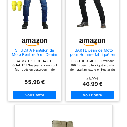
SHUOJIA Pantalon de
FBARTL Jean de Moto
Moto Renforcé en Denim
pour Homme fabriqué en
- Jeans de Protection
Tissu, Pantalon de
🏍 MATÉRIEL DE HAUTE
TISSU DE QUALITÉ - Extérieur
pour Hommes et
Protection en Jean
QUALITÉ : Nos jeans biker sont
100 % denim, fabriqué à partir
Femmes
Respirant, doublé,
fabriqués en tissu denim de
de matériau textile en Kevlar de
renforcé, rembourré
haute qualité. Résistant à
qualité, hautement résistant à
Amovible (Noir, M)
l'usure, indéchirable, respirant,
l'abrasion. Double épaisseur
48,99 €
55,98 €
doux et confortable. Convient à
dans les zones clés. Doublure
46,99 €
toutes les saisons, protégé et
imperméable et respirante. Les
confortable lors de la conduite.
jeans de moto tendance peuvent
Les jeans de moto vous
être portés de manière
permettent d'avoir fière allure et
décontractée avec des
de rester en sécurité. Contenu
chaussures plates ou des
de la livraison : 1 culotte de
bottes et un t-shirt ample, créant
moto + 2 genouillères + 2
un effet tendance simple mais
hanches. 🏍 MULTI-POCHES :
protégé pour vous. Fabrication
Le pantalon de moto a un total
fine : construction robuste à
de 8 poches pratiques, 2
double couture. Le design