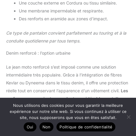
Une couche externe en Cordura ou tissu similaire.
Une membrane imperméable et respirante.
Des renforts en aramide aux zones d’impact.
Ce type de pantalon convient parfaitement au touring et à la
conduite quotidienne par tous temps.
Denim renforcé : l’option urbaine
Le jean moto renforcé s’est imposé comme une solution
intermédiaire très populaire. Grâce à l’intégration de fibres
Kevlar ou Dyneema dans le tissu denim, il offre une protection
réelle tout en conservant l’apparence d’un vêtement civil.
Les
performances varient cependant considérablement d’un
Nous utilisons des cookies pour vous garantir la meilleure
modèle à l’autre
, et seul le niveau de certification EN 17092
expérience sur notre site web. Si vous continuez à utiliser ce
permet de comparer objectivement les produits.
site, nous supposerons que vous en êtes satisfait.
Oui
Non
Politique de confidentialité
Résistance
Confort
Usage
Matériau