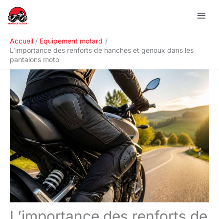
Aller
R
au
e
contenu
c
Accueil
Equipement motard
h
L’importance des renforts de hanches et genoux dans les
pantalons moto
e
r
c
h
e
r
L’importance des renforts de