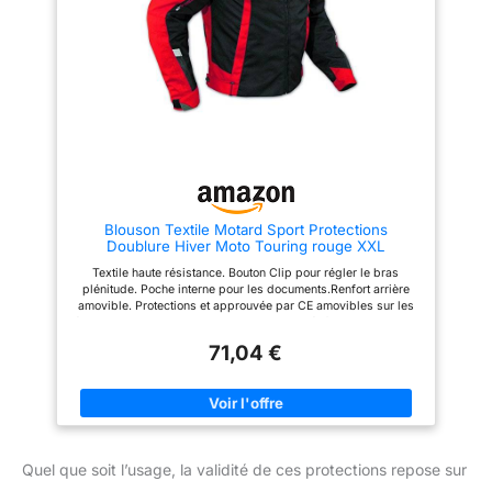
UNIVERSALITÉ - grâce à la
veste MIURA 2.0 SPORT - Les
longueur indéterminée des
pantalons ont des endroits avec
fermetures éclair à 360 degrés,
des velcros super résistants
le pantalon peut être combiné
préparés pour attacher les
avec n'importe quelle taille de
glisseurs de genoux. De
veste CHASE
manière standard, l'endroit est
recouvert d'une couche de cuir
fixée avec du Velcro.
Blouson Textile Motard Sport Protections
Doublure Hiver Moto Touring rouge XXL
Textile haute résistance. Bouton Clip pour régler le bras
plénitude. Poche interne pour les documents.Renfort arrière
amovible. Protections et approuvée par CE amovibles sur les
épaules et les coudes. Il est important de vérifier la taille avant
d'acheter.
71,04 €
Quel que soit l’usage, la validité de ces protections repose sur