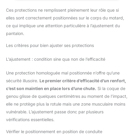
peut être ajustée. Design ergonomique : Le design pré-courbé
s'adapte au corps, les activités flexibles, le sens sans
Ces protections ne remplissent pleinement leur rôle que si
restriction, plus d'ajustement et de confort. Nombreuses
utilisations : connt pour protéger les genoux de la
elles sont correctement positionnées sur le corps du motard,
moto/motocross adulte, du vélo et du vélo, du patinage, etc.
Réduit les blessures au genou.
ce qui implique une attention particulière à l’ajustement du
pantalon.
Les critères pour bien ajuster ses protections
L’ajustement : condition sine qua non de l’efficacité
Une protection homologuée mal positionnée n’offre qu’une
sécurité illusoire.
Le premier critère d’efficacité d’un renfort,
c’est son maintien en place lors d’une chute.
Si la coque de
genou glisse de quelques centimètres au moment de l’impact,
elle ne protège plus la rotule mais une zone musculaire moins
vulnérable. L’ajustement passe donc par plusieurs
vérifications essentielles.
Vérifier le positionnement en position de conduite