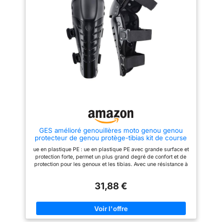
confort et une protection
permet un plus grand degré de
inégalée. convient à la
confort et de protection pour les
protection des genoux des
genoux et les tibias. Le système
adultes en moto, moto-cross,
de sangle à dégagement rapide
dirt bike, VTT, cyclisme, etc.
à réglage unique permet une
application et un retrait rapides
et faciles, la taille des bandes
élastiques peut être ajustée.
Convient pour protéger les
coudes et les genoux des
adultes Moto / Motorcross, vélo
et vélo, patinage, etc., réduire
les blessures aux genoux et aux
coudes.
GES amélioré genouillères moto genou genou
protecteur de genou protège-tibias kit de course
motocross (Noir)
ue en plastique PE : ue en plastique PE avec grande surface et
protection forte, permet un plus grand degré de confort et de
protection pour les genoux et les tibias. Avec une résistance à
l'usure supérieure, jouez un meilleur amorti lors de la collision.
Tissu en maille et coussinets en mousse : meilleure
31,88 €
respirabilité, tissu doux et doux pour la peau sans chaleur,
permet un plus grand degré de confort et de protection pour
les genoux et les tibias. Réglable : système de sangle à
dégagement rapide à un réglage permettant une application et
un retrait rapides et faciles, la taille des bandes élastiques