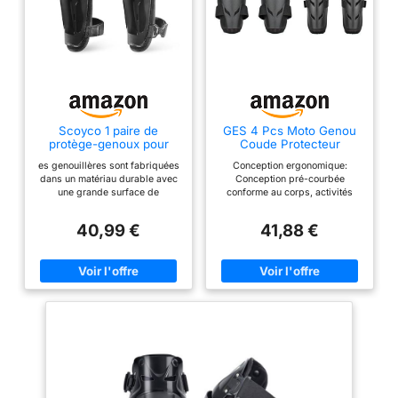
Scoyco 1 paire de
GES 4 Pcs Moto Genou
protège-genoux pour
Coude Protecteur
moto Noir ajustables
Motocross Racing Genou
es genouillères sont fabriquées
Conception ergonomique:
Protège-genoux pour
Shin Garde Pads
dans un matériau durable avec
Conception pré-courbée
Motocross
Équipement de
une grande surface de
conforme au corps, activités
Protection pour Les
protection en TPU, ce qui
flexibles, sens sans contrainte,
Adultes (Noir)
permet d'améliorer le confort et
plus en forme et confortable.
40,99 €
41,88 €
la protection des genoux et des
Coque en plastique PE: coque
tibias, tout en étant confortable
en plastique PE de grande
et à la mode. La ceinture à
surface et haute protection,
dégagement rapide permet une
permettant un plus grand degré
application et un retrait rapides
de confort et de protection pour
et faciles. le matériau en maille
les genoux et les tibias. Avec
3D est respirant et léger, il
une résistance à l'usure
apporte du confort au coureur,
supérieure, jouez un meilleur
empêche l'accumulation de
amortissement dans la collision.
chaleur tout en maintenant un
Tissu en maille et coussinets en
contact tactile avec la peau. suit
mousse: une meilleure
de près le mouvement naturel
respirabilité, un tissu doux et
du genou pour un plus grand
doux pour la peau sans chaleur,