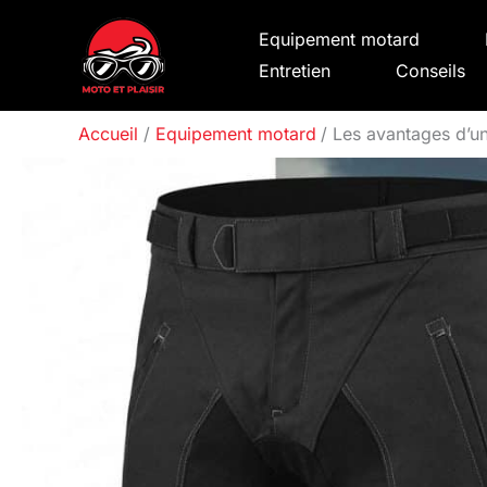
Aller
Equipement motard
au
Entretien
Conseils
contenu
Accueil
Equipement motard
Les avantages d’u