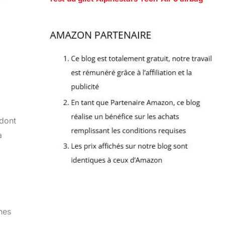
 dont
a
nes