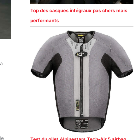
Top des casques intégraux pas chers mais
performants
sa
de
Test du gilet Alpinestars Tech-Air 5 airbag