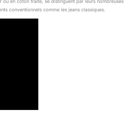
r ou en coton traité, se distinguent par leurs nombreuses
ments conventionnels comme les jeans classiques.