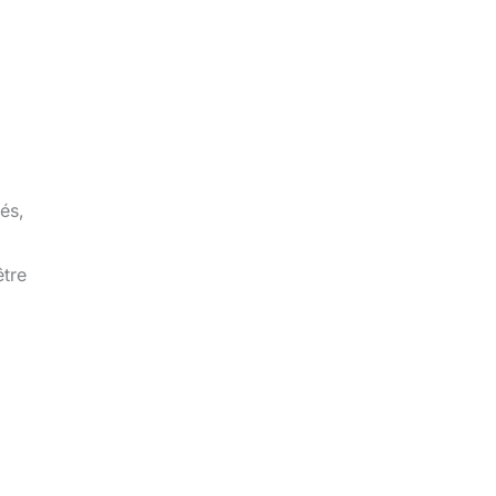
és,
être