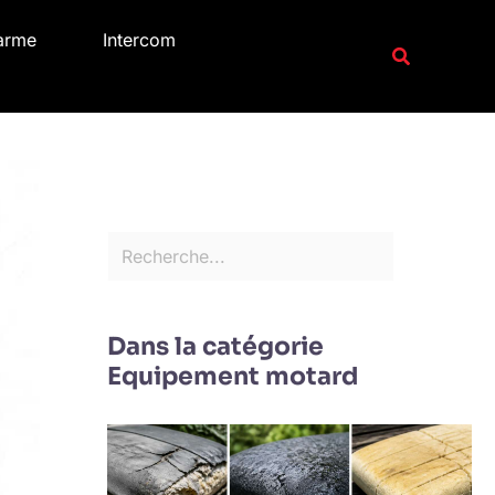
R
arme
Intercom
e
Recherche
c
h
e
r
c
h
e
r
Dans la catégorie
Equipement motard