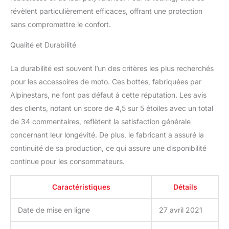
pour la préhensilité
révèlent particulièrement efficaces, offrant une protection
accrue.# Nouveau
sans compromettre le confort.
panneau de microfibre
synthétique sur le côté
Qualité et Durabilité
médial pour une
résistance Guêtre
La durabilité est souvent l’un des critères les plus recherchés
supérieure redessinée
dans le matériel de
pour les accessoires de moto. Ces bottes, fabriquées par
microfibre avec le TPU
Alpinestars, ne font pas défaut à cette réputation. Les avis
au-dessus de l’injection
des clients, notant un score de 4,5 sur 5 étoiles avec un total
pour la préhensilité
de 34 commentaires, reflètent la satisfaction générale
accrue. Nouveau
panneau de microfibre
concernant leur longévité. De plus, le fabricant a assuré la
synthétique sur le côté
continuité de sa production, ce qui assure une disponibilité
médial pour une
continue pour les consommateurs.
résistance accrue à
l’abrasion et une
Caractéristiques
Détails
meilleure sensation en
contact avec la moto.
Nouveau dis shifter TPU
Date de mise en ligne
27 avril 2021
pour une protection