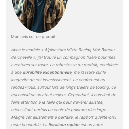
l’arrière naturels. La
nouvelle zone flexible
avant augmente la
ventilation et le débit d’air
pour une respirabilité
supplémentaire. #
Mon avis sur ce produit
Matériau supérieur
principal construit à l’aide
Avec le modèle « Alpinestars Mixte Racing Mot Bateau
de microfibres pour une
de Cheville », j’ai trouvé un compagnon fidèle pour mes
résistance optimale à
aventures sur route. La robustesse du produit, combinée
l’abrasion, tout en offrant
à une
durabilité exceptionnelle
, me rassure sur la
des niveaux élevés de
flexibilité.# Nouvelle zone
longévité de cet investissement. Le confort est au
de flexion avant pour
rendez-vous, surtout lors de longs trajets de touring, ce
améliorer l’abrasion
qui constitue un atout majeur. Cependant, il convient de
d’impact tout en
faire attention à la taille qui peut s’avérer ajustée,
assurant l’avant et
l’arrière naturels.# La
nécessitant parfois un choix de pointure plus large.
nouvelle zone flexible
Malgré cet ajustement à parfaire, le rapport qualité-prix
avant augmente la
reste honorable. La
livraison rapide
est un autre
ventilation et le débit d’air