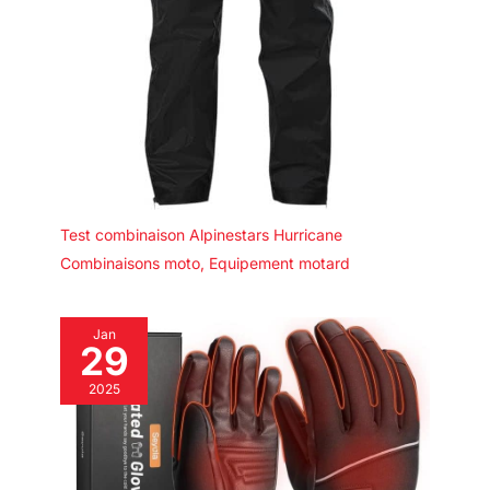
Test combinaison Alpinestars Hurricane
Combinaisons moto
,
Equipement motard
Jan
29
2025