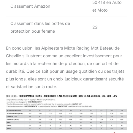
accrue sur le côté médial
50 418 en Auto
Classement Amazon
inférieur. Nouvelle plaque
et Moto
tpu shin a été redessinée
pour une plus grande
Classement dans les bottes de
performance
23
protection pour femme
d’absorption d’impact,
améliorant ainsi la
résistance à l’abrasion
En conclusion, les Alpinestars Mixte Racing Mot Bateau de
dans une zone clé.
Cheville s’illustrent comme un excellent investissement pour
Nouveau curseur de tibia
les motards à la recherche de protection, de confort et de
remplaçable pour une
résistance
durabilité. Que ce soit pour un usage quotidien ou des trajets
supplémentaire à
plus longs, elles sont un choix judicieux garantissant sécurité
l’abrasion.
et satisfaction sur la route.