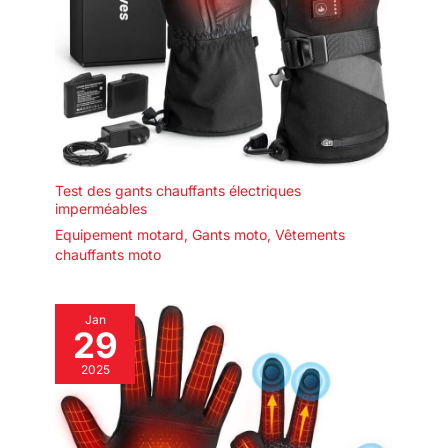
Test des gants chauffants électriques
imperméables
Equipement motard
,
Gants moto
,
Vêtements
chauffants moto
Jan
29
2025