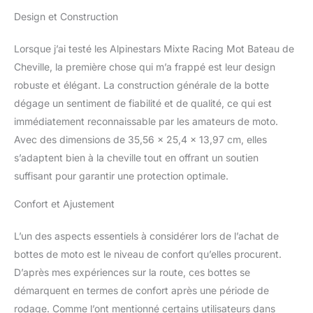
conception de panneau
Design et Construction
extensible TPU avec
fermeture éclair pour une
entrée et une sortie plus
Lorsque j’ai testé les Alpinestars Mixte Racing Mot Bateau de
faciles et un ajustement
Cheville, la première chose qui m’a frappé est leur design
plus proche et plus
robuste et élégant. La construction générale de la botte
optimisé. Nouvelle zone
dégage un sentiment de fiabilité et de qualité, ce qui est
de flexion avant pour
améliorer l’abrasion
immédiatement reconnaissable par les amateurs de moto.
d’impact tout en
Avec des dimensions de 35,56 x 25,4 x 13,97 cm, elles
assurant l’avant et
s’adaptent bien à la cheville tout en offrant un soutien
l’arrière naturels. La
suffisant pour garantir une protection optimale.
nouvelle zone flexible
avant augmente la
Confort et Ajustement
ventilation et le débit d’air
pour une respirabilité
L’un des aspects essentiels à considérer lors de l’achat de
supplémentaire. #
Matériau supérieur
bottes de moto est le niveau de confort qu’elles procurent.
principal construit à l’aide
D’après mes expériences sur la route, ces bottes se
de microfibres pour une
démarquent en termes de confort après une période de
résistance optimale à
rodage. Comme l’ont mentionné certains utilisateurs dans
l’abrasion, tout en offrant