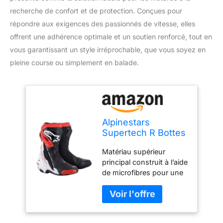
recherche de confort et de protection. Conçues pour
répondre aux exigences des passionnés de vitesse, elles
offrent une adhérence optimale et un soutien renforcé, tout en
vous garantissant un style irréprochable, que vous soyez en
pleine course ou simplement en balade.
Alpinestars
Supertech R Bottes
de moto,
Matériau supérieur
schwarz/weiß/rot,
principal construit à l’aide
45
de microfibres pour une
résistance optimale à
l’abrasion, tout en offrant
des niveaux élevés de
flexibilité. Nouvelle