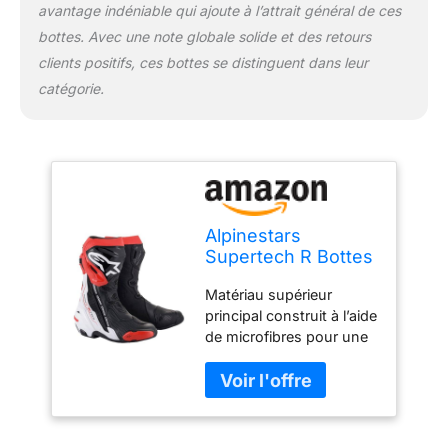
avantage indéniable qui ajoute à l’attrait général de ces
pour une respirabilité
supplémentaire.#
bottes. Avec une note globale solide et des retours
Soufflet arrière redessiné
clients positifs, ces bottes se distinguent dans leur
en microfibre stretch
catégorie.
pour améliorer le
mouvement naturel
avant et arrière.# Guêtre
supérieure redessinée
dans le matériel de
microfibre avec le TPU
au-dessus de l’injection
Alpinestars
pour la préhensilité
Supertech R Bottes
accrue.# Nouveau
de moto,
panneau de microfibre
Matériau supérieur
schwarz/weiß/rot,
synthétique sur le côté
principal construit à l’aide
45
médial pour une
de microfibres pour une
résistance Guêtre
résistance optimale à
supérieure redessinée
l’abrasion, tout en offrant
dans le matériel de
des niveaux élevés de
microfibre avec le TPU
flexibilité. Nouvelle
au-dessus de l’injection
conception de panneau