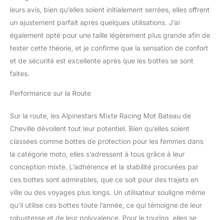
des niveaux élevés de
leurs avis, bien qu’elles soient initialement serrées, elles offrent
flexibilité.# Nouvelle zone
un ajustement parfait après quelques utilisations. J’ai
de flexion avant pour
également opté pour une taille légèrement plus grande afin de
améliorer l’abrasion
tester cette théorie, et je confirme que la sensation de confort
d’impact tout en
assurant l’avant et
et de sécurité est excellente après que les bottes se sont
l’arrière naturels.# La
faites.
nouvelle zone flexible
avant augmente la
Performance sur la Route
ventilation et le débit d’air
pour une respirabilité
Sur la route, les Alpinestars Mixte Racing Mot Bateau de
supplémentaire.#
Cheville dévoilent tout leur potentiel. Bien qu’elles soient
Soufflet arrière redessiné
classées comme bottes de protection pour les femmes dans
en microfibre stretch
pour améliorer le
la catégorie moto, elles s’adressent à tous grâce à leur
mouvement naturel
conception mixte. L’adhérence et la stabilité procurées par
avant et arrière.# Guêtre
ces bottes sont admirables, que ce soit pour des trajets en
supérieure redessinée
ville ou des voyages plus longs. Un utilisateur souligne même
dans le matériel de
microfibre avec le TPU
qu’il utilise ces bottes toute l’année, ce qui témoigne de leur
au-dessus de l’injection
robustesse et de leur polyvalence. Pour le touring, elles se