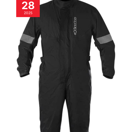
28
inférieur. Nouvelle plaque
tpu shin a été redessinée
2025
pour une plus grande
performance
d’absorption d’impact,
améliorant ainsi la
résistance à l’abrasion
dans une zone clé.
Nouveau curseur de tibia
remplaçable pour une
résistance
supplémentaire à
l’abrasion.