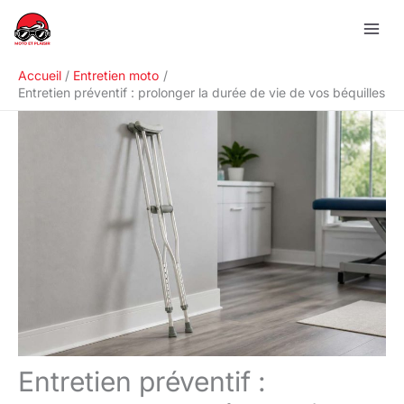
Aller
R
au
e
contenu
c
Accueil
Entretien moto
h
Entretien préventif : prolonger la durée de vie de vos béquilles
e
r
c
h
e
r
Entretien préventif :