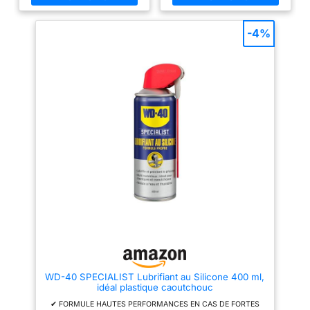
poussière par exemple
FORMULE ANTICORROSION
elle assure une isolation contre
-4%
l'humidité et donc une
excellente protection contre la
corrosion DES
CARACTÃ‰RISTIQUES
POLYVALENTES en plus d'un
séchage rapide sa formule est
utilisable de -35°C à 200°C et
est compatible avec de
nombreux matériaux tels que le
métal le caoutchouc le vynile le
plastique et le bois SPRAY
DOUBLE POSITION ULTRA
PRATIQUE son système de
diffusion permet une
pulvérisation large lorsque le
tube est abaissé et une
application précise lorsque le
tube est relevé
WD-40 SPECIALIST Lubrifiant au Silicone 400 ml,
idéal plastique caoutchouc
✔ FORMULE HAUTES PERFORMANCES EN CAS DE FORTES