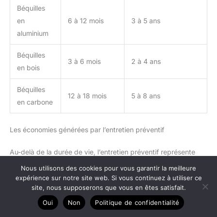
Béquilles
en
6 à 12 mois
3 à 5 ans
aluminium
Béquilles
3 à 6 mois
2 à 4 ans
en bois
Béquilles
12 à 18 mois
5 à 8 ans
en carbone
Les économies générées par l’entretien préventif
Au-delà de la durée de vie, l’entretien préventif représente
une économie réelle. Remplacer une paire de béquilles coûte
Nous utilisons des cookies pour vous garantir la meilleure
entre 30 et 200 euros selon le modèle, sans compter les frais
expérience sur notre site web. Si vous continuez à utiliser ce
site, nous supposerons que vous en êtes satisfait.
annexes liés à une chute ou à une blessure supplémentaire.
En consacrant quelques minutes par semaine à l’entretien,
Oui
Non
Politique de confidentialité
l’utilisateur évite ces dépenses imprévues et préserve sa