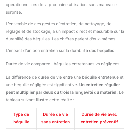
Ainsi, les enfants peuvent facilement poser ou retirer leurs
opérationnel lors de la prochaine utilisation, sans mauvaise
vélos eux-mêmes. 【Râtelier à vélo parfait pour économiser de
l'espace】Avec une capacité de 3 ou 5 vélos, ce support de
surprise.
vélo offre la solution idéale pour un rangement peu encombrant
- que ce soit dans le garage, la cave, le jardin ou à l'extérieur.
L’ensemble de ces gestes d’entretien, de nettoyage, de
Ainsi, votre pièce reste bien rangée et vos vélos sont en
sécurité et à portée de main.
réglage et de stockage, a un impact direct et mesurable sur la
durabilité des béquilles. Les chiffres parlent d’eux-mêmes.
L’impact d’un bon entretien sur la durabilité des béquilles
Durée de vie comparée : béquilles entretenues vs négligées
La différence de durée de vie entre une béquille entretenue et
une béquille négligée est significative.
Un entretien régulier
peut multiplier par deux ou trois la longévité du matériel.
Le
tableau suivant illustre cette réalité :
Type de
Durée de vie
Durée de vie avec
béquille
sans entretien
entretien préventif