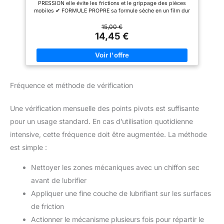
PRESSION elle évite les frictions et le grippage des pièces
mobiles ✔ FORMULE PROPRE sa formule sèche en un film dur
transparent ne laissant pas de résidus et n'attirant pas les
salissures telles que la poussière par exemple ✔ FORMULE
15,00 €
ANTICORROSION elle assure une isolation contre l'humidité et
14,45 €
donc une excellente protection contre la corrosion ✔ DES
CARACTÉRISTIQUES POLYVALENTES en plus d'un séchage
rapide sa formule est utilisable de -35°C à +200°C et est
compatible avec de nombreux matériaux tels que le métal le
caoutchouc le vynile le plastique et le bois ✔ SPRAY DOUBLE
POSITION ULTRA PRATIQUE son système de diffusion permet
Fréquence et méthode de vérification
une pulvérisation large lorsque le tube est abaissé et une
application précise lorsque le tube est relevé ✔ PAS DE DATE
LIMITE D'UTILISATION la date imprimée sous l’aérosol est sa
Une vérification mensuelle des points pivots est suffisante
date de production
pour un usage standard. En cas d’utilisation quotidienne
intensive, cette fréquence doit être augmentée. La méthode
est simple :
Nettoyer les zones mécaniques avec un chiffon sec
avant de lubrifier
Appliquer une fine couche de lubrifiant sur les surfaces
de friction
Actionner le mécanisme plusieurs fois pour répartir le