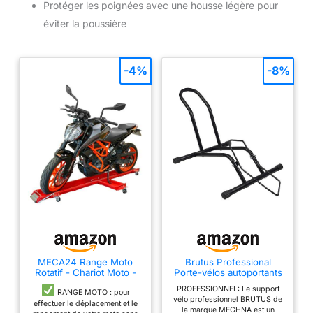
Protéger les poignées avec une housse légère pour
éviter la poussière
-4%
-8%
MECA24 Range Moto
Brutus Professional
Rotatif - Chariot Moto -
Porte-vélos autoportants
Déplace Moto pour
- Idéal pour Votre
PROFESSIONNEL: Le support
Rangement Moto - Rail
Garage, Votre Maison ou
RANGE MOTO : pour
vélo professionnel BRUTUS de
Rangement - capacité de
Votre Magasin de vélos
effectuer le déplacement et le
la marque MEGHNA est un