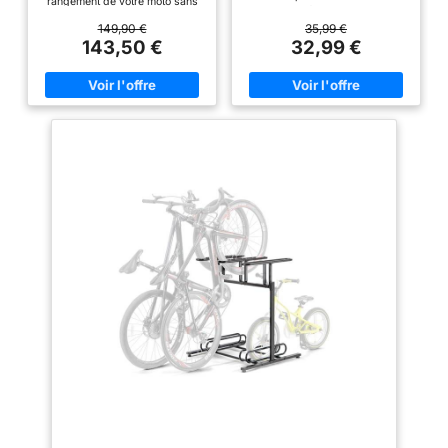
Charge 567 kg
rangement de votre moto sans
choix parfait pour tous les
effort !
ADAPTER À
cyclistes exigeants, qui aiment
149,90 €
35,99 €
DIFFÉRENTES MOTOS :
relier la haute qualité et le
143,50 €
32,99 €
Supporte un deux roues jusqu'à
confort à l’utilisation. La
567kg avec un encombrement
précision dans la fabrication et
au sol de 1m92. Le bloc béquille
son design très moderne ne
est amovible sur 5 positions
pourront décevoir aucun client
même le plus exigeant. STABLE:
différentes.
CHARGEZ
La construction même du
VOTRE MOTO EN TOUTE
support et les matériaux utilisés
SÉCURITÉ : Le système de frein
assurent une grande stabilité
stabilise le rail pendant
pour tous les vélos jusq’à 30
l'opération.
DÉPLACEZ
kilos de poids. Ils permettent
FACILEMENT LE CHARIOT
également d’entreposer les
MOTO : Il est facile à déplacer
vélos de façon sécurisée et de
grâce à ces 5 roulettes.
les laver à haute pression sans
Pivotable à 360°. Fabrication en
risque de les renverser.
acier renforcé avec un renfort
COMMODE à l’UTILISATION:
en partie centrale pour une plus
Pour fixer le vélo il suffit de
grande résistance dans le
positionner la roue arrière sur le
temps.
MARQUE
support. Pour le faire sortir il
FRANCAISE : Ce produit a été
faut juste avancer le vélo, et
rigoureusement sélectionné et
cela grâce aux pieds anti
testé par nos équipes en Haute-
glissement. UNIVERSEL: Idéal
Loire. Pièces de rechange en
pour les pneus au diamètre de
stock permanent.
26 à 29 pouces et à la largeur
jusqu’à 3 pouces. SOLIDE: La
surface de structure à haute
qualité protège contre tout
risque de rayer ou d’abîmer.