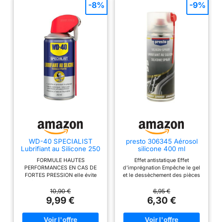
-8%
-9%
WD-40 SPECIALIST
presto 306345 Aérosol
Lubrifiant au Silicone 250
silicone 400 ml
ml, idéal plastique
FORMULE HAUTES
Effet antistatique Effet
caoutchouc
PERFORMANCES EN CAS DE
d’imprégnation Empêche le gel
FORTES PRESSION elle évite
et le dessèchement des pièces
les frictions et le grippage des
en caoutchouc, supprime le
pièces mobiles FORMULE
crissement des pièces en
10,90 €
6,95 €
PROPRE sa formule sèche en un
plastique Résistant aux
9,99 €
6,30 €
film dur transparent ne laissant
conditions météorologiques
pas de résidus et n'attirant pas
Température de fonctionnement
les salissures telles que la
comprise entre -5 °C et +2 °C