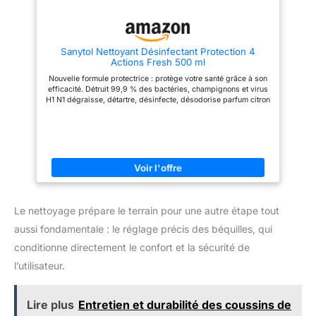
: La Croix propose à ses
d'hygiène, désinfectants et
consommateurs des nettoyants
détergents aux formules sûres
ménagers pour désinfecter,
et efficaces. DES PRODUITS
assainir, détacher et blanchir
MADE IN FRANCE : Tous les
Sanytol Nettoyant Désinfectant Protection 4
tous types de supports dans
PRODUITS WYRITOL sont
Actions Fresh 500 ml
votre habitation.
conçus et fabriqués en France
Nouvelle formule protectrice : protège votre santé grâce à son
efficacité. Détruit 99,9 % des bactéries, champignons et virus
H1 N1 dégraisse, détartre, désinfecte, désodorise parfum citron
Composition écologique : sans eau de Javel sans résidus
agressifs, testé dermatologiquement formulé pour minimiser
les risques d'allergies. Convient pour les surfaces en contact
avec les aliments.
Le nettoyage prépare le terrain pour une autre étape tout
aussi fondamentale : le réglage précis des béquilles, qui
conditionne directement le confort et la sécurité de
l’utilisateur.
Lire plus
Entretien et durabilité des coussins de