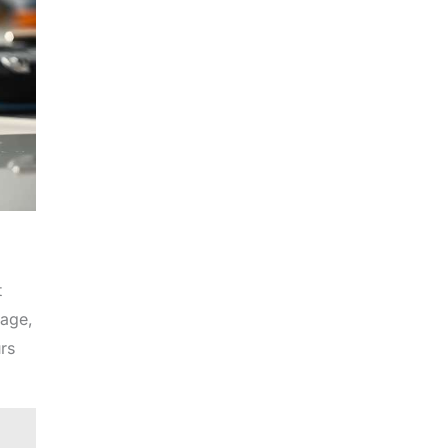
t
vage,
urs