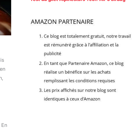
is
 en
n,
 En