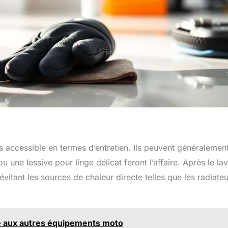
us accessible en termes d’entretien. Ils peuvent généralemen
u une lessive pour linge délicat feront l’affaire. Après le la
n évitant les sources de chaleur directe telles que les radiate
ce aux autres équipements moto