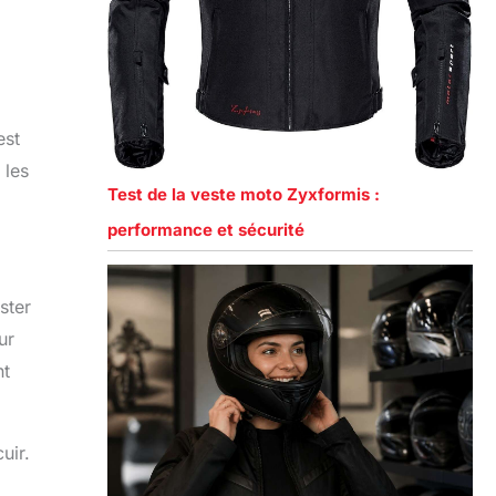
est
 les
Test de la veste moto Zyxformis :
performance et sécurité
ster
ur
nt
uir.