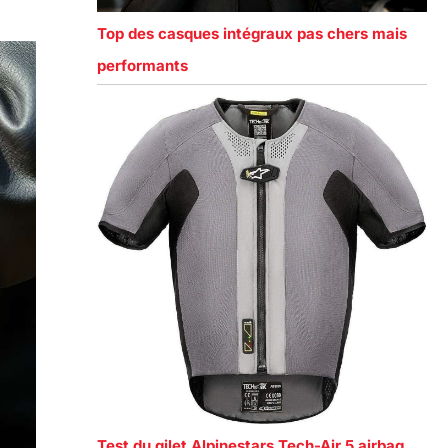
Top des casques intégraux pas chers mais
performants
Test du gilet Alpinestars Tech-Air 5 airbag