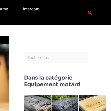
R
arme
Intercom
e
Recherche
c
h
e
r
c
h
e
r
Dans la catégorie
Equipement motard