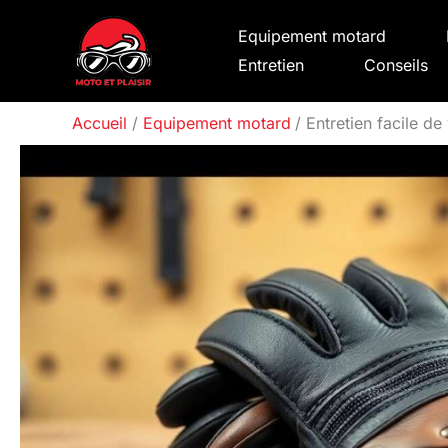
Aller
Equipement motard
au
Entretien
Conseils
contenu
Accueil
Equipement motard
Entretien facile d