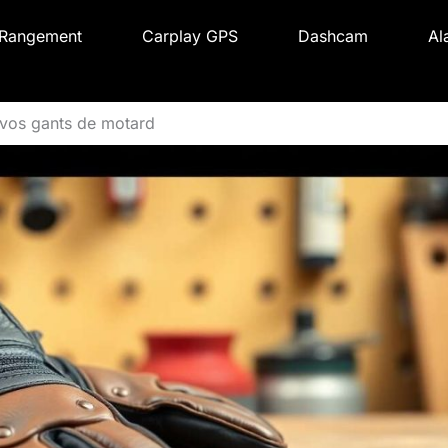
Rangement
Carplay GPS
Dashcam
Al
e vos gants de motard