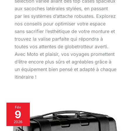
sélection variée allant des top cases spacieux
aux sacoches latérales stylées, en passant
par les systèmes d’attache robustes. Explorez
nos conseils pour optimiser votre espace
sans sacrifier l’esthétique de votre monture et
trouvez la valise parfaite qui répondra à
toutes vos attentes de globetrotteur averti.
Avec Moto et plaisir, vos voyages promettent
d’être encore plus sûrs et agréables grâce à
un équipement bien pensé et adapté à chaque
itinéraire !
Test
Fév
:
9
valise
Givi
2026
Trekker