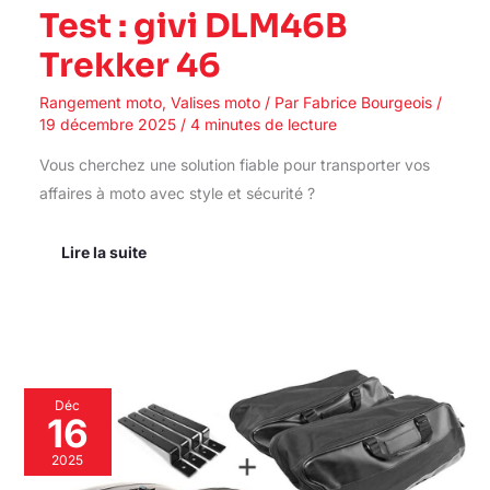
Test : givi DLM46B
Trekker 46
Rangement moto
,
Valises moto
/ Par
Fabrice Bourgeois
/
19 décembre 2025
/
4 minutes de lecture
Vous cherchez une solution fiable pour transporter vos
affaires à moto avec style et sécurité ?
Lire la suite
Test
Déc
du
16
set
valises
2025
Delaware