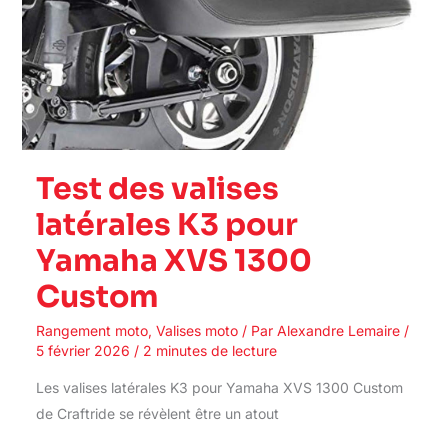
Test des valises
latérales K3 pour
Yamaha XVS 1300
Custom
Rangement moto
,
Valises moto
/ Par
Alexandre Lemaire
/
5 février 2026
/
2 minutes de lecture
Les valises latérales K3 pour Yamaha XVS 1300 Custom
de Craftride se révèlent être un atout