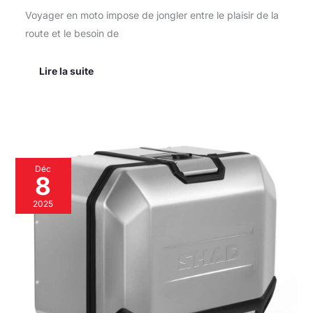
Voyager en moto impose de jongler entre le plaisir de la
route et le besoin de
Lire la suite
Test
Déc
de
8
la
valise
2025
droite
Shad
TR47R
Terra