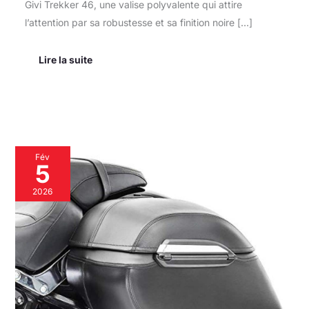
Givi Trekker 46, une valise polyvalente qui attire
l’attention par sa robustesse et sa finition noire […]
Lire la suite
Test
Fév
des
5
valises
latérales
2026
K3
pour
Yamaha
XVS
1300
Custom