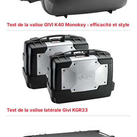
Test de la valise GIVI K40 Monokey : efficacité et style
Test de la valise latérale Givi KGR33