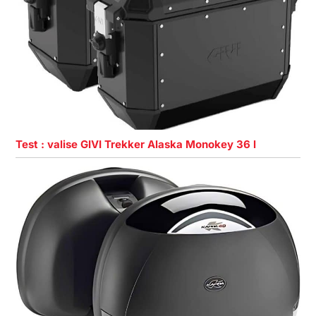
Test : valise GIVI Trekker Alaska Monokey 36 l