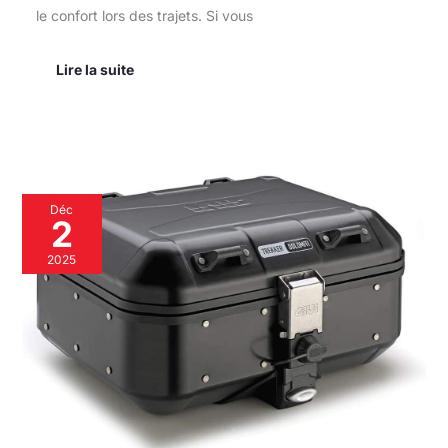
le confort lors des trajets. Si vous
Lire la suite
Test
Déc
:
2
mallette
en
2025
aluminium
GIVI
DLM30B
Trekker
30