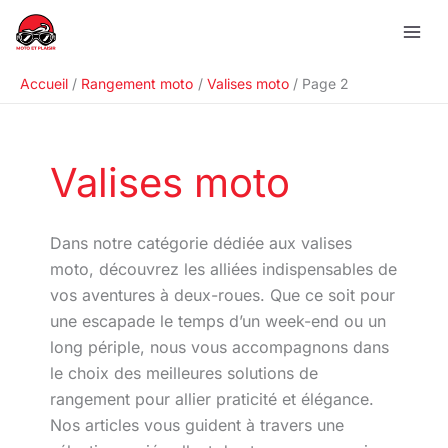
Aller
R
au
e
contenu
c
Accueil
Rangement moto
Valises moto
Page 2
h
e
r
Valises moto
c
h
e
Dans notre catégorie dédiée aux valises
r
moto, découvrez les alliées indispensables de
vos aventures à deux-roues. Que ce soit pour
une escapade le temps d’un week-end ou un
long périple, nous vous accompagnons dans
le choix des meilleures solutions de
rangement pour allier praticité et élégance.
Nos articles vous guident à travers une