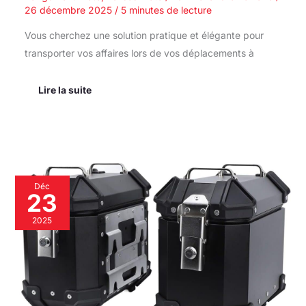
26 décembre 2025
/
5 minutes de lecture
Vous cherchez une solution pratique et élégante pour
transporter vos affaires lors de vos déplacements à
Lire la suite
Test
Déc
des
23
valises
latérales
2025
18
L
en
aluminium
pour
moto