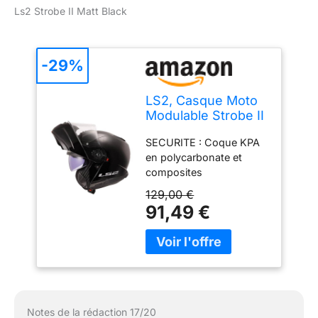
Ls2 Strobe II Matt Black
-29%
LS2, Casque Moto
Modulable Strobe II
Solid Matt Black, S
SECURITE : Coque KPA
en polycarbonate et
composites
thermoplastiques offrant
129,00 €
haute résistance face à la
91,49 €
pénétration / EPS Multi-
densité pour une
absorption des chocs
optimisée / Fermeture de
la jugulaire par boucle
micrométrique
MODULARITE : Système
Notes de la rédaction 17/20