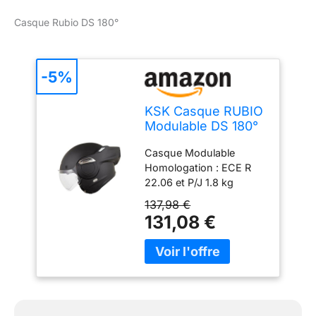
hypoallergénique et
Casque Rubio DS 180°
respirant Homologué
norme ECE 22.06
-5%
KSK Casque RUBIO
Modulable DS 180°
homologuer P/J
Casque Modulable
Homologation : ECE R
22.06 et P/J 1.8 kg
Boucle Micrométrique
137,98 €
Coque : ABS
131,08 €