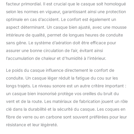
Santos est conçu de manière réfléchie. Le sac pour casque
facteur primordial. Il est crucial que le casque soit homologué
inclus complète l'offre. Disponible en tailles de XS à XXL. La
mentonnière doit être rabattue vers le bas et correctement
selon les normes en vigueur, garantissant ainsi une protection
enclenchée pendant la conduite.
optimale en cas d’accident. Le confort est également un
aspect déterminant. Un casque bien ajusté, avec une mousse
intérieure de qualité, permet de longues heures de conduite
sans gêne. Le système d’aération doit être efficace pour
assurer une bonne circulation de l’air, évitant ainsi
l’accumulation de chaleur et d’humidité à l’intérieur.
Le poids du casque influence directement le confort de
conduite. Un casque léger réduit la fatigue du cou sur les
longs trajets. Le niveau sonore est un autre critère important :
un casque bien insonorisé protège vos oreilles du bruit du
vent et de la route. Les matériaux de fabrication jouent un rôle
clé dans la durabilité et la sécurité du casque. Les coques en
fibre de verre ou en carbone sont souvent préférées pour leur
résistance et leur légèreté.