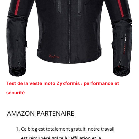
Test de la veste moto Zyxformis : performance et
sécurité