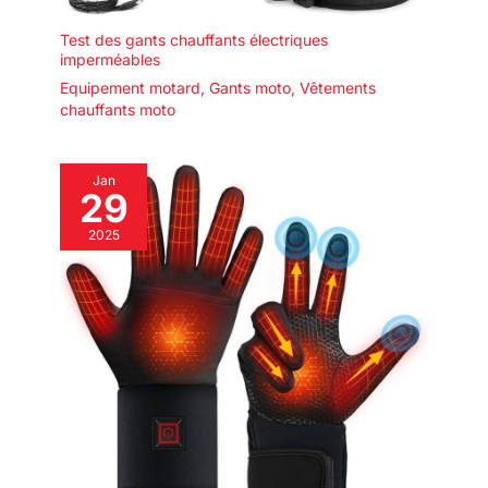
Test des gants chauffants électriques
imperméables
Equipement motard
,
Gants moto
,
Vêtements
chauffants moto
Jan
29
2025