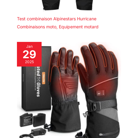
Test combinaison Alpinestars Hurricane
Combinaisons moto
,
Equipement motard
Jan
29
2025