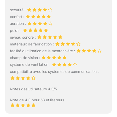
Auto-up et Auto-down
permettant le
sécurité :
déverrouillage simultané
confort :
de l’écran et de la
mentonnière lors du
aération :
passage d’intégral à jet /
poids :
Ouverture de la
niveau sonore :
mentonnière à 90° par
matériaux de fabrication :
simple pression sur le
loquet sous la
facilité d’utilisation de la mentonnière :
mentonnière VISIERE :
champ de vision :
Visière antirayures prête
système de ventilation :
pour le système antibuée
compatibilité avec les systèmes de communication :
Pinlock 70 MaxVision /
Ecran solaire interne
rétractable DIVERS :
Notes des utilisateurs 4.3/5
Double aération
mentionnière et
Note de 4.3 pour 53 utilisateurs
supérieure + Extracteurs
/ Intérieur entièrement
démontable et lavable,
en tissu