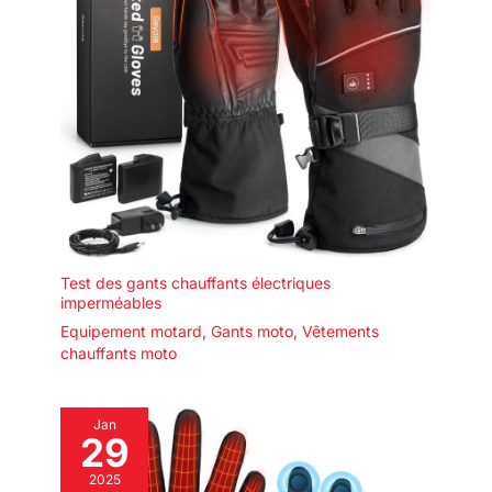
Test des gants chauffants électriques
imperméables
Equipement motard
,
Gants moto
,
Vêtements
chauffants moto
Jan
29
2025