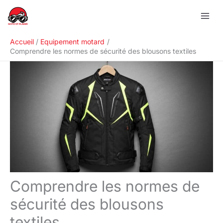
Aller
R
au
e
contenu
c
Accueil
Equipement motard
h
Comprendre les normes de sécurité des blousons textiles
e
r
c
h
e
r
Comprendre les normes de
sécurité des blousons
textiles