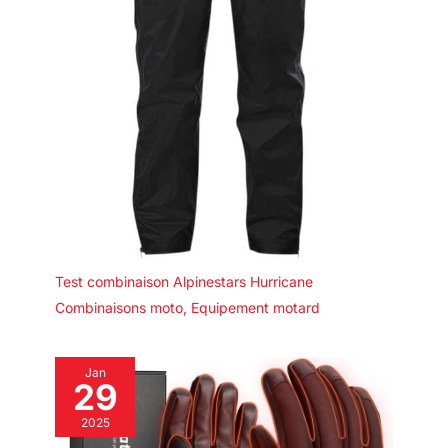
Test combinaison Alpinestars Hurricane
Combinaisons moto
,
Equipement motard
Jan
29
2025