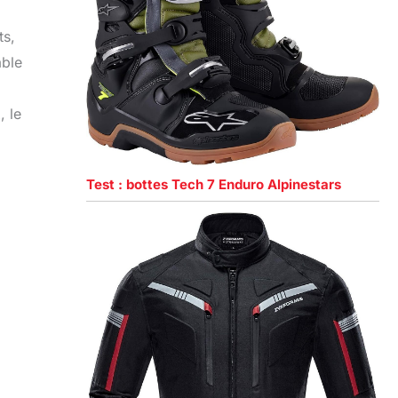
ts,
able
, le
Test : bottes Tech 7 Enduro Alpinestars