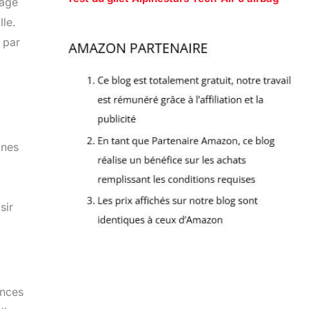
sage
lle.
é par
gnes
sir
ances