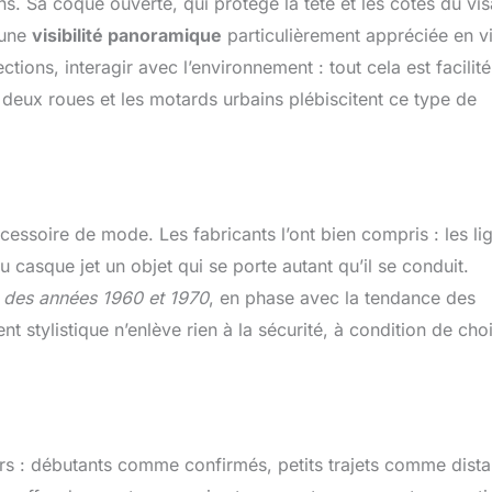
ns. Sa coque ouverte, qui protège la tête et les côtés du vi
 une
visibilité panoramique
particulièrement appréciée en vi
ctions, interagir avec l’environnement : tout cela est facilit
à deux roues et les motards urbains plébiscitent ce type de
ccessoire de mode. Les fabricants l’ont bien compris : les li
du casque jet un objet qui se porte autant qu’il se conduit.
o des années 1960 et 1970
, en phase avec la tendance des
 stylistique n’enlève rien à la sécurité, à condition de choi
s : débutants comme confirmés, petits trajets comme dist