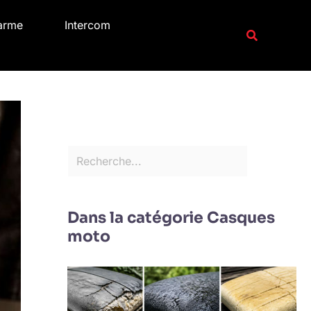
R
arme
Intercom
e
Recherche
c
h
e
r
c
h
e
r
Dans la catégorie Casques
moto