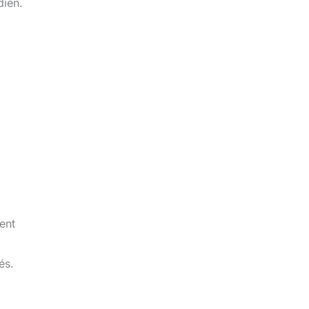
dien.
ment
és.