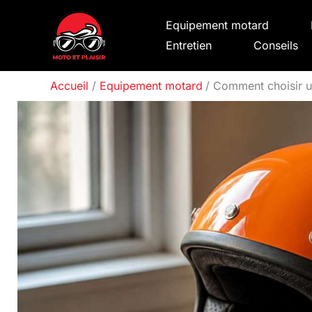
Aller
Equipement motard
au
Entretien
Conseils
contenu
Accueil
Equipement motard
Comment choisir u