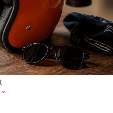
t
ure