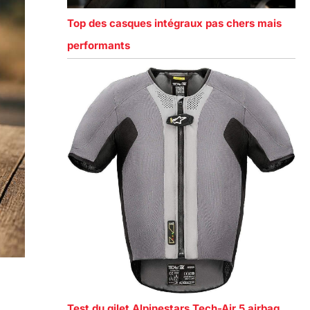
Top des casques intégraux pas chers mais
performants
Test du gilet Alpinestars Tech-Air 5 airbag