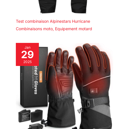
Test combinaison Alpinestars Hurricane
Combinaisons moto
,
Equipement motard
Jan
29
2025