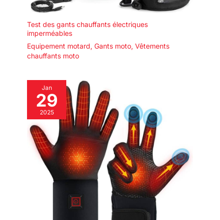
Test des gants chauffants électriques
imperméables
Equipement motard
,
Gants moto
,
Vêtements
chauffants moto
Jan
29
2025