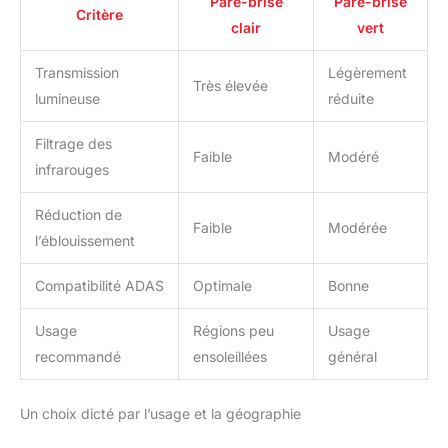
Pare-brise
Pare-brise
Critère
clair
vert
Transmission
Légèrement
Très élevée
lumineuse
réduite
Filtrage des
Faible
Modéré
infrarouges
Réduction de
Faible
Modérée
l’éblouissement
Compatibilité ADAS
Optimale
Bonne
Usage
Régions peu
Usage
recommandé
ensoleillées
général
Un choix dicté par l’usage et la géographie