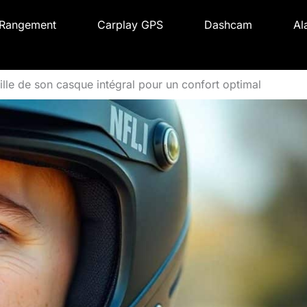
Rangement
Carplay GPS
Dashcam
Al
aille de son casque intégral pour un confort optimal