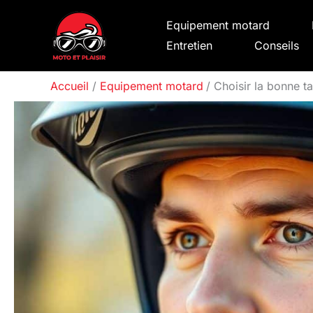
Aller
Equipement motard
au
Entretien
Conseils
contenu
Accueil
Equipement motard
Choisir la bonne t