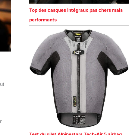
Top des casques intégraux pas chers mais
performants
ut
r
Test du gilet Alpinestars Tech-Air 5 airbag