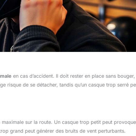
imale
en cas d’accident. Il doit rester en place sans bouger,
 risque de se détacher, tandis qu’un casque trop serré pe
n maximale sur la route. Un casque trop petit peut provoque
trop grand peut générer des bruits de vent perturbants.