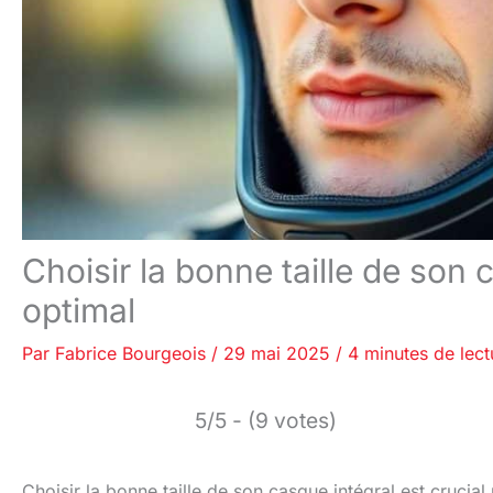
Choisir la bonne taille de son 
optimal
Par
Fabrice Bourgeois
/
29 mai 2025
/
4 minutes de lect
5/5 - (9 votes)
Choisir la bonne taille de son casque intégral est crucial