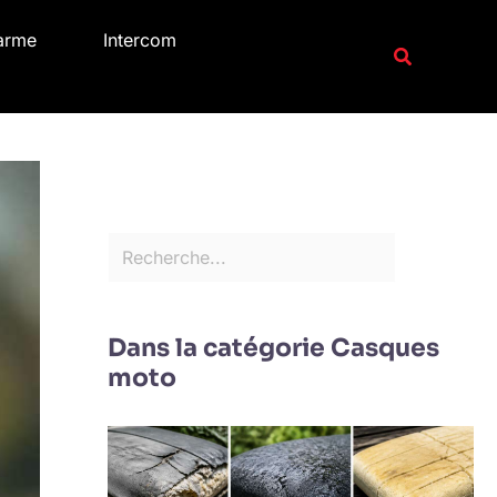
R
arme
Intercom
e
Recherche
c
h
e
r
c
h
e
r
Dans la catégorie Casques
moto