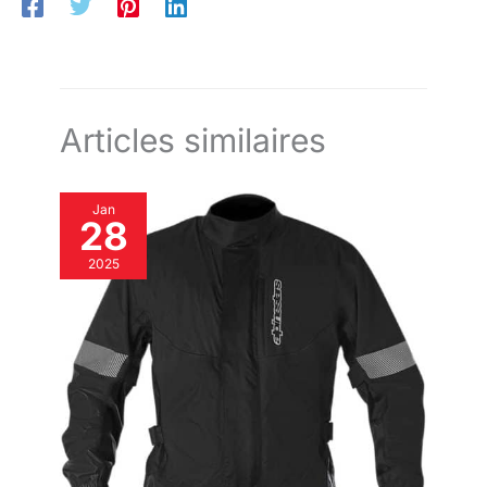
garder au frais lorsque vous roulez. Il peut également être
à votre situation. Bon shopping !
expérience de port polyvalente
fermé à tout moment pour réduire la résistance au vent et le
et de haute qualité.
bruit de la route. Doublure Lavable - Le rembourrage intérieur
est amovible et lavable. Vous pouvez donc nettoyer la doublure
régulièrement pour la garder propre et hygiénique.
Articles similaires
Jan
28
2025