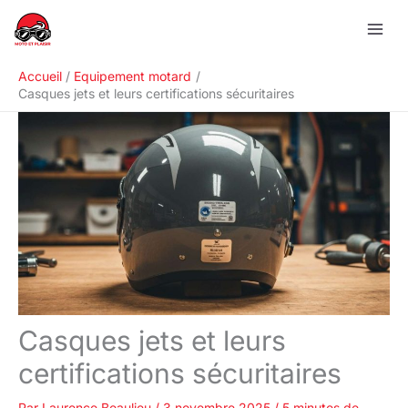
Aller
R
au
e
contenu
c
Accueil
Equipement motard
h
Casques jets et leurs certifications sécuritaires
e
r
c
h
e
r
Casques jets et leurs
certifications sécuritaires
Par
Laurence Beaulieu
/
3 novembre 2025
/
5 minutes de