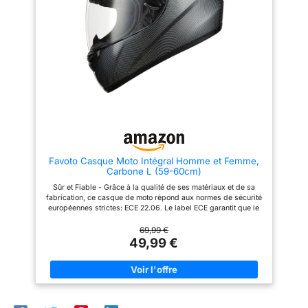
coque, garantissant une
visière solaire intégrée et
épaisseur constante pour une
pliable vous dispense de porter
résistance optimale et une
des lunettes de soleil. Elle vous
légèreté optimale. ★【Matériau
protège de l'éblouissement et
dur】 La coque du casque de
réduit la fatigue oculaire lors
moto pour enfant est fabriquée
des longs trajets. Un confort
en ABS moulé sous pression,
optimal pour une conduite
avec une doublure EPS haute
sereine : Chaque détail a été
densité entièrement ventilée,
soigneusement pensé pour un
pour une meilleure protection et
ajustement parfait. La doublure
un port confortable.
intérieure douce et
★【ACCESSOIRES
hypoallergénique évacue
COMPLETS】 Avec ses
l'humidité, vous procurant une
lunettes, gants et masque, le
sensation de fraîcheur
casque de motocross comprend
agréable, même en cas
Favoto Casque Moto Intégral Homme et Femme,
les lunettes, gants et masque
d'utilisation prolongée.
Carbone L (59-60cm)
nécessaires à la conduite.
Amovible et lavable, elle
L'équipement coupe-vent et
garantit une hygiène
Sûr et Fiable - Grâce à la qualité de ses matériaux et de sa
résistant aux UV vous protège
irréprochable. Polyvalent et
fabrication, ce casque de moto répond aux normes de sécurité
du soleil et vous offre une
adaptable : Ce casque est
européennes strictes: ECE 22.06. Le label ECE garantit que le
vision plus claire et plus large.
extrêmement pratique et
pilote peut porter ce casque intégral dans toute l'Europe.
★【SERVICE APRÈS-VENTE】
compatible avec différents
Robuste et Durable - Le matériau EPS monobloc est très solide,
69,99 €
Ce casque VTT intégral est trop
deux-roues tels que les
ce qui lui confère une excellente absorption des chocs et une
49,99 €
grand pour les enfants de
scooters, les cyclomoteurs et
résistance aux chutes, réduisant efficacement la force de
moins de 8 ans. Si vous
les motos. Grâce à sa
l'impact et vous offrant la sécurité la plus fiable. Léger et
rencontrez des problèmes
mentonnière réglable et à ses
Confortable - Le casque est très léger et peut être facilement
(taille inadaptée, pièce
multiples options de tour de
ajusté à votre tête. Il est facile à porter et ne fatigue pas votre
manquante, etc.), n'hésitez pas
tête, il s'adapte parfaitement
cou ou votre tête. Respirant - Les trous d'aération sur le dessus
à nous contacter. Nous
aux besoins des différents
et autour de la bouche permettent à l'air de circuler et de vous
trouverons une solution adaptée
cyclistes, offrant une