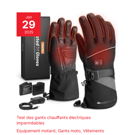
Jan
29
2025
Test des gants chauffants électriques
imperméables
Equipement motard
,
Gants moto
,
Vêtements