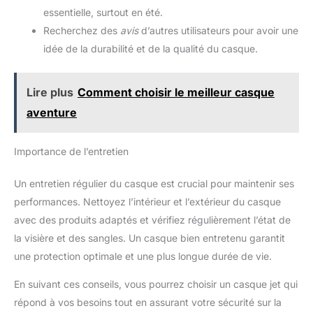
nous donnez un commentaire et une rétroaction détaillés et qui
essentielle, surtout en été.
est une grande aide pour nos affaires, nous vous remercierons
pour vos encouragements.
Recherchez des
avis
d’autres utilisateurs pour avoir une
idée de la durabilité et de la qualité du casque.
Lire plus
Comment choisir le meilleur casque
aventure
Importance de l’entretien
Un entretien régulier du casque est crucial pour maintenir ses
performances. Nettoyez l’intérieur et l’extérieur du casque
avec des produits adaptés et vérifiez régulièrement l’état de
la visière et des sangles. Un casque bien entretenu garantit
une protection optimale et une plus longue durée de vie.
En suivant ces conseils, vous pourrez choisir un casque jet qui
répond à vos besoins tout en assurant votre sécurité sur la