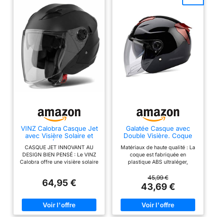
VINZ Calobra Casque Jet
Galatée Casque avec
avec Visière Solaire et
Double Visière. Coque
Visière | Casque de
Abs, Eps Renforcé(Noir
CASQUE JET INNOVANT AU
Matériaux de haute qualité : La
Scooter Moto | Certifié
DESIGN BIEN PENSÉ : Le VINZ
coque est fabriquée en
ECE 22.06 | Tailles XS-
Calobra offre une visière solaire
plastique ABS ultraléger,
XXL - Noir Mat
intégrée avec commande
réduisant la pression exercée
latérale pratique pour des
sur la tête du cycliste et offrant
45,99 €
64,95 €
trajets sans éblouissement. La
une bonne résistance aux
43,69 €
visière principale anti-rayures
chocs. Sa conception n’offre
assure une vision claire et est
cependant qu’une protection
certifiée ECE 22.06.
limitée en cas de chute.
CONSTRUCTION
Matériaux de haute qualité : La