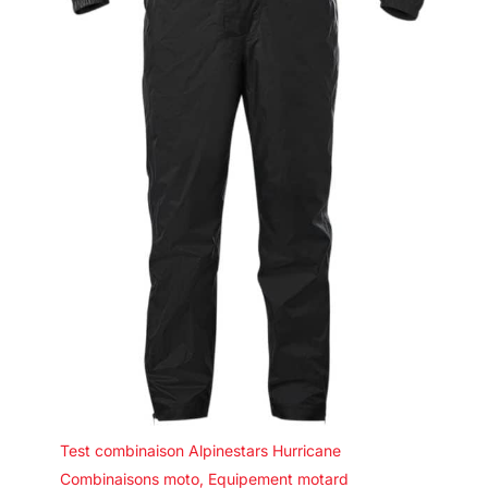
Test combinaison Alpinestars Hurricane
Combinaisons moto
,
Equipement motard