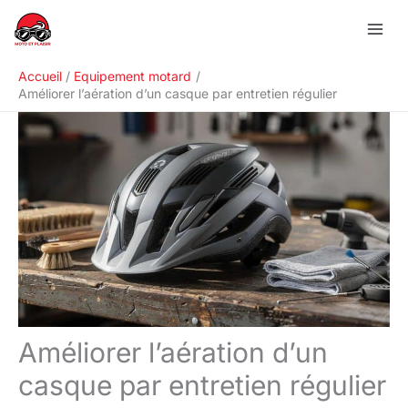
Aller
R
au
e
contenu
c
Accueil
Equipement motard
h
Améliorer l’aération d’un casque par entretien régulier
e
r
c
h
e
r
Améliorer l’aération d’un
casque par entretien régulier