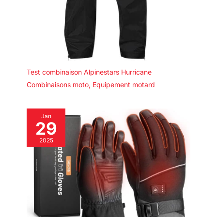
Test combinaison Alpinestars Hurricane
Combinaisons moto
,
Equipement motard
Jan
29
2025