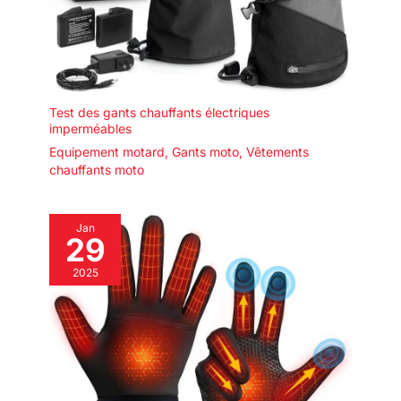
Test des gants chauffants électriques
imperméables
Equipement motard
,
Gants moto
,
Vêtements
chauffants moto
Jan
29
2025