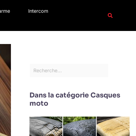
R
arme
Intercom
e
Recherche
c
h
e
r
c
h
e
r
Dans la catégorie Casques
moto