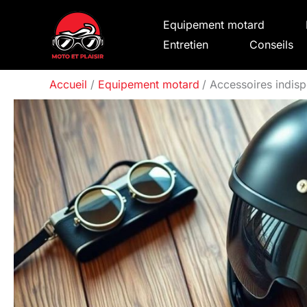
Aller
Equipement motard
au
Entretien
Conseils
contenu
Accueil
Equipement motard
Accessoires indisp