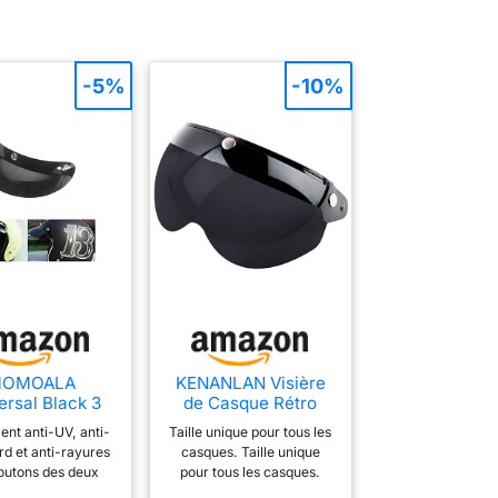
-5%
-10%
OMOALA
KENANLAN Visière
ersal Black 3
de Casque Rétro
Buttons Ecran
Universelle à 3
ent anti-UV, anti-
Taille unique pour tous les
oleil pour Les
Boutons-Pression
ard et anti-rayures
casques. Taille unique
ues De Moto
Coupe-Vent
outons des deux
pour tous les casques.
pen Face
Protection Solaire
u chapeau peuvent
Matériau : lentille en PC.