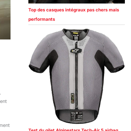
Top des casques intégraux pas chers mais
performants
.
vent
ement
Test du gilet Alpinestars Tech-Air 5 airbag