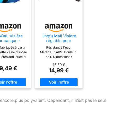
OAL Visière
Ungfu Mall Visière
ur casque -
réglable pour
angements
casque de moto
 fabriquée à partir
Résistant à l'eau.
des - Vision
rétro Harley Prince
ette veine dispose
Matériau : ABS. Couleur :
e - Pour FF808
iétés anti-buée et
noir. Dimensions :
e - Utilisation
e transmission
conformes à l'image.
 transmission
15,59 €
euse élevée pour
Contenu de l'emballage : 1
19,49 €
umineuse
14,99 €
r une vision claire
visière noire.
e réduction de la
 oculaire pendant
duite. Découvrez
rté sans précédent
 bord de la route
es visières, des
encore plus polyvalent. Cependant, il n’est pas le seul
s de moto qui se
issent pour une
on optimale et des