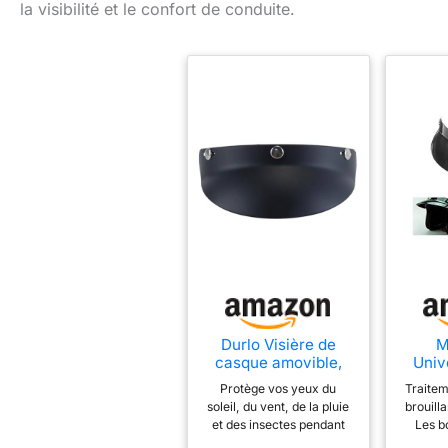
la visibilité et le confort de conduite.
Durlo Visière de
M
casque amovible,
Univ
universelle noire à 3
Snap 
Protège vos yeux du
Traitem
boutons-pression,
Pare-S
soleil, du vent, de la pluie
brouill
visière de
Casq
et des insectes pendant
Les b
protection, casque
O
que vous roulez. Convient
côtés d