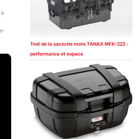
 à
s
t-
Test de la sacoche moto TANAX MFK-222 :
performance et espace