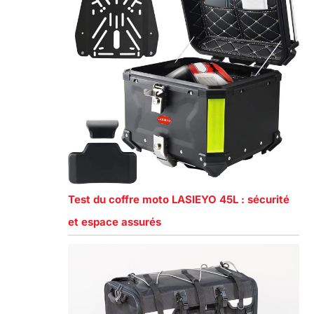
Test du coffre moto LASIEYO 45L : sécurité
et espace assurés