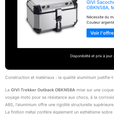
GIVI Sacoch
OBKN58A, M
Nécessite du ma
Couleur argent
Disponibilité et prix à jou
Construction et matériaux : la qualité aluminium justifie-t-
La
GIVI Trekker Outback OBKN58A
mise sur une coque 
voyage moto pour sa résistance aux chocs, à la corrosio
ABS, l’aluminium offre une rigidité structurelle supérieu
La finition métal confère également un esthétisme sobr