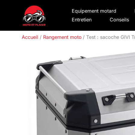
Aller
Equipement motard
au
Entretien
Conseils
contenu
Accueil
Rangement moto
Test : sacoche GIVI 