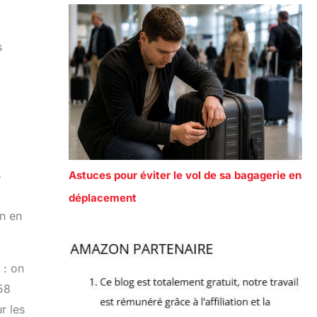
s
s
Astuces pour éviter le vol de sa bagagerie en
déplacement
n en
 : on
 58
r les