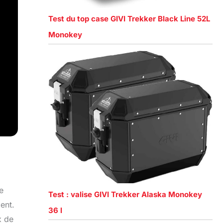
Test du top case GIVI Trekker Black Line 52L
Monokey
e
Test : valise GIVI Trekker Alaska Monokey
ent.
36 l
x de