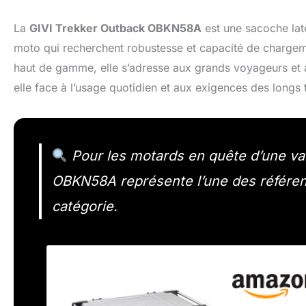
La
GIVI Trekker Outback OBKN58A
est une sacoche lat
moto qui recherchent robustesse et capacité de chargeme
haut de gamme, elle s’adresse aux grands voyageurs et 
elle face à l’usage quotidien et aux exigences des longs t
Pour les motards en quête d’une val
OBKN58A représente l’une des référen
catégorie.