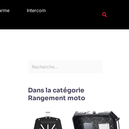
R
arme
Intercom
e
Recherche
c
h
e
r
c
h
e
r
Dans la catégorie
Rangement moto