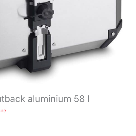
utback aluminium 58 l
ure