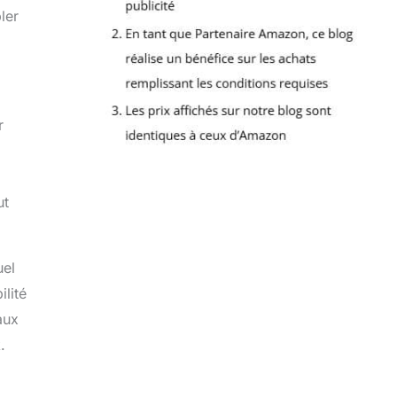
ler
r
ut
uel
ilité
aux
.