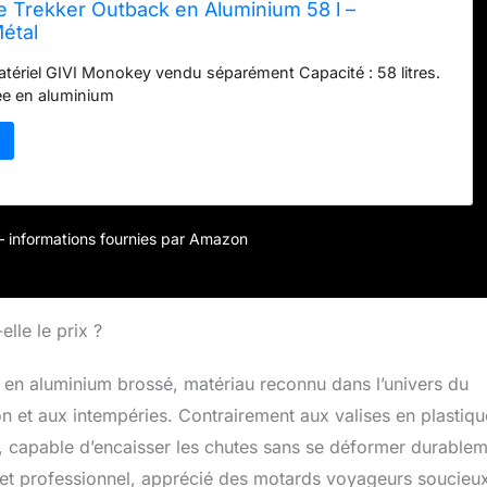
e Trekker Outback en Aluminium 58 l –
étal
tériel GIVI Monokey vendu séparément Capacité : 58 litres.
ée en aluminium
r – informations fournies par Amazon
elle le prix ?
en aluminium brossé, matériau reconnu dans l’univers du
n et aux intempéries. Contrairement aux valises en plastiqu
re, capable d’encaisser les chutes sans se déformer durablem
e et professionnel, apprécié des motards voyageurs soucieu