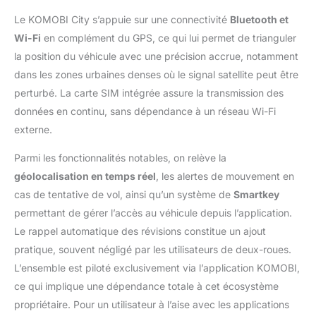
t'avertir lorsque tu te
rapproches de la fin.
Le KOMOBI City s’appuie sur une connectivité
Bluetooth et
Localisation
Wi-Fi
en complément du GPS, ce qui lui permet de trianguler
premium: Avec l'alarme
la position du véhicule avec une précision accrue, notamment
antivol et le localisateur
dans les zones urbaines denses où le signal satellite peut être
GPS KOMOBI CITY,
perturbé. La carte SIM intégrée assure la transmission des
vous obtiendrez la plus
grande précision en
données en continu, sans dépendance à un réseau Wi-Fi
géolocalisation grâce
externe.
aux 3 systèmes de
localisation qu'il utilise
Parmi les fonctionnalités notables, on relève la
et aux mises à jour
géolocalisation en temps réel
, les alertes de mouvement en
rapides chaque
cas de tentative de vol, ainsi qu’un système de
Smartkey
seconde. L'application
permet de revoir les
permettant de gérer l’accès au véhicule depuis l’application.
kilomètres enregistrés,
Le rappel automatique des révisions constitue un ajout
le temps sur la moto et
pratique, souvent négligé par les utilisateurs de deux-roues.
la vitesse.
Porte-
L’ensemble est piloté exclusivement via l’application KOMOBI,
clés intelligent:
ce qui implique une dépendance totale à cet écosystème
Comprend un porte-
clés de reconnaissance
propriétaire. Pour un utilisateur à l’aise avec les applications