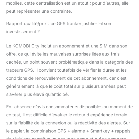
ou smartkey qui
mobiles, cette centralisation est un atout ; pour d’autres, elle
identifie les motards en
peut représenter une contrainte.
tant que propriétaires
du véhicule et non en
Rapport qualité/prix : ce GPS tracker justifie-t-il son
tant que voleurs,
investissement ?
évitant ainsi de
déclencher de fausses
alarmes. Résistant aux
Le KOMOBI City inclut un abonnement et une SIM dans son
chocs et sûr, il a une
offre, ce qui évite les mauvaises surprises liées aux frais
autonomie de 3 mois,
cachés, un point souvent problématique dans la catégorie des
mais vous pourrez
traceurs GPS. Il convient toutefois de vérifier la durée et les
connaître son niveau
conditions de renouvellement de cet abonnement, car c’est
de charge via
l'application et le
généralement là que le coût total sur plusieurs années peut
recharger lorsque
s’avérer plus élevé qu’anticipé.
nécessaire.
Installation simple et
En l’absence d’avis consommateurs disponibles au moment de
sécurisée: Il vous suffit
ce test, il est difficile d’évaluer le retour d’expérience terrain
de connecter votre
sur la fiabilité de la connexion ou la réactivité des alertes. Sur
traqueur GPS à
l'application via un
le papier, la combinaison GPS + alarme + Smartkey + rappels
manuel d'utilisation
de révisions constitue un package complet qui se compare