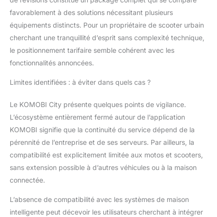
rapide. KOMOBI a une
favorablement à des solutions nécessitant plusieurs
autonomie d'un mois
équipements distincts. Pour un propriétaire de scooter urbain
et se recharge
automatiquement
cherchant une tranquillité d’esprit sans complexité technique,
chaque fois que vous
le positionnement tarifaire semble cohérent avec les
conduisez, sans
fonctionnalités annoncées.
décharger la batterie de
la moto. Il ne nécessite
Limites identifiées : à éviter dans quels cas ?
pas d'entretien et
intègre la carte SIM. De
Le KOMOBI City présente quelques points de vigilance.
plus, l'abonnement est
L’écosystème entièrement fermé autour de l’application
annuel et coûte 39,95
€ pour chaque année
KOMOBI signifie que la continuité du service dépend de la
supplémentaire de
pérennité de l’entreprise et de ses serveurs. Par ailleurs, la
connectivité.
compatibilité est explicitement limitée aux motos et scooters,
sans extension possible à d’autres véhicules ou à la maison
connectée.
L’absence de compatibilité avec les systèmes de maison
intelligente peut décevoir les utilisateurs cherchant à intégrer