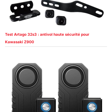
Test Artago 32s3 : antivol haute sécurité pour
Kawasaki Z900