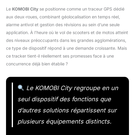
Le
KOMOBI City
se positionne comme un traceur GPS dédié
aux deux-roues, combinant géolocalisation en temps réel,
alarme antivol et gestion des révisions au sein d’une seule
application. À l’heure où le vol de scooters et de motos atteint
des niveaux préoccupants dans les grandes agglomérations,
ce type de dispositif répond à une demande croissante. Mais
ce tracker tient-il réellement ses promesses face à une
concurrence déjà bien établie ?
Le KOMOBI City regroupe en un
seul dispositif des fonctions que
d’autres solutions répartissent sur
plusieurs équipements distincts.