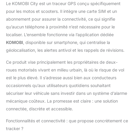
Le KOMOBI City est un traceur GPS conçu spécifiquement
appellerons. De plus, le
système détecte tout
pour les motos et scooters. Il intègre une carte SIM et un
impact ou mouvement
abonnement pour assurer la connectivité, ce qui signifie
que la moto subit.
qu’aucun téléphone à proximité n’est nécessaire pour le
Enregistrement des
localiser. L’ensemble fonctionne via l’application dédiée
itinéraires et
notification des
KOMOBI
, disponible sur smartphone, qui centralise la
révisions: Vous pourrez
géolocalisation, les alertes antivol et les rappels de révisions.
voir toutes vos
statistiques et
Ce produit vise principalement les propriétaires de deux-
connaître les itinéraires
roues motorisés vivant en milieu urbain, là où le risque de vol
effectués avec votre
est le plus élevé. Il s’adresse aussi bien aux conducteurs
moto. De plus, KOMOBI
occasionnels qu’aux utilisateurs quotidiens souhaitant
te tiendra informé(e) du
nombre de kilomètres
sécuriser leur véhicule sans investir dans un système d’alarme
restants avant ta
mécanique coûteux. La promesse est claire : une solution
prochaine révision
connectée, discrète et accessible.
mécanique et te
permettra de
Fonctionnalités et connectivité : que propose concrètement ce
programmer des
tracker ?
notifications pour