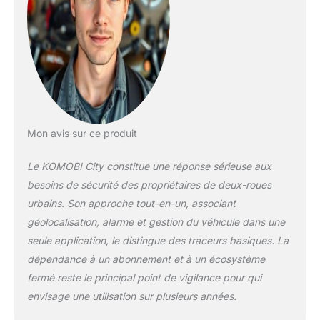
tout impact ou
mouvement que la
moto subit.
Enregistrement des
itinéraires et
notification des
révisions: Vous
pourrez voir toutes
vos statistiques et
Mon avis sur ce produit
connaître les
itinéraires effectués
Le KOMOBI City constitue une réponse sérieuse aux
avec votre moto. De
besoins de sécurité des propriétaires de deux-roues
plus, KOMOBI te
tiendra informé(e) du
urbains. Son approche tout-en-un, associant
nombre de kilomètres
géolocalisation, alarme et gestion du véhicule dans une
restants avant ta
seule application, le distingue des traceurs basiques. La
prochaine révision
dépendance à un abonnement et à un écosystème
mécanique et te
permettra de
fermé reste le principal point de vigilance pour qui
programmer des
envisage une utilisation sur plusieurs années.
notifications pour