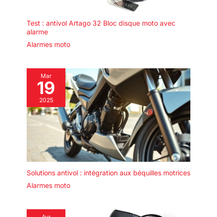
mois et se recharge
automatiquement
Test : antivol Artago 32 Bloc disque moto avec
chaque fois que vous
alarme
conduisez, sans
Alarmes moto
décharger la batterie
de la moto. Il ne
nécessite pas
Mar
d'entretien et intègre
19
la carte SIM. De plus,
l'abonnement est
2025
annuel et coûte
39,95 € pour chaque
année
supplémentaire de
connectivité.
Solutions antivol : intégration aux béquilles motrices
Alarmes moto
Avr