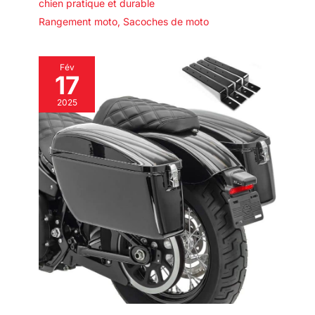
chien pratique et durable
Rangement moto
,
Sacoches de moto
Fév
17
2025