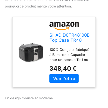
pourquoi ce produit mérite votre attention.
SHAD D0TR48100B
Top Case TR48
Terra Edition, Black
100% Conçu et fabriqué
Aluminium
à Barcelone. Capacité
pour un casque Trail ou
deux casques (intégrale
348,40 €
+ jet). Design structurel
aérodynamique et
intégré en aluminium
durcissable « TERRA
Lock System » (brevet en
instance) : structure en
Un design robuste et moderne
acier inoxydable AISI 304
de qualité industrielle qui