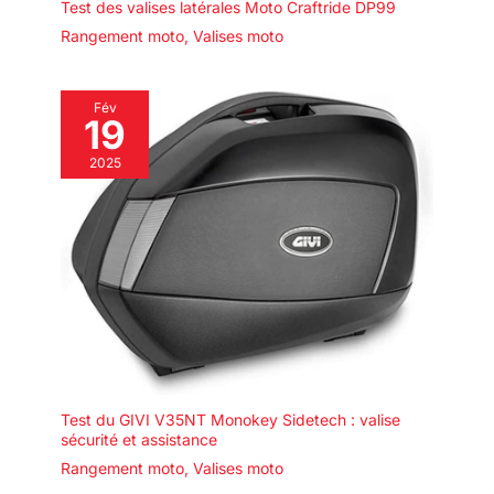
Test des valises latérales Moto Craftride DP99
Rangement moto
,
Valises moto
Fév
19
2025
Test du GIVI V35NT Monokey Sidetech : valise
sécurité et assistance
Rangement moto
,
Valises moto