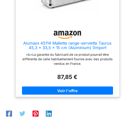
large surface d'appui et assure
finitions anodisées.
une répartition uniforme du
ADAPTÉ AUX VALISES, TOP
poids. Que vous rouliez seul ou
CASES ET COFFRES EN
avec un passager, nos coussins
ALUMINIUM – Convient
de dossier pour valises de moto
également aux valises en
augmentent le confort général,
aluminium, aux top cases de
réduisent la fatigue et vous
moto, aux coffres de rangement,
permettent de vous concentrer
aux accessoires et à d’autres
sur la route en toute sérénité et
surfaces anodisées similaires.
Alumaxx 45114 Mallette range-serviette Taurus
confiance Montage Facile: Ce
Cette pâte à polir nettoie en
45,3 x 33,5 x 15 cm (Aluminium) (Import
kit de dossier est livré avec du
douceur et ravive la brillance,
Allemagne)
ruban adhésif double face, ce
contribuant à préserver un
<b>La garantie du fabricant de ce produit pourrait être
qui permet de le fixer
aspect soigné, éclatant et
différente de celle habituellement fournie avec des produits
rapidement à la valise de moto.
professionnel au fil du temps.
vendus en France.
Vous pouvez ainsi profiter des
NETTOIE, RAVIVE ET
avantages de ce produit sans
AMÉLIORE L’UNIFORMITÉ – Sa
avoir besoin d'outils
87,85 €
formule aide à éliminer les
compliqués Polyvalent: Ce
salissures superficielles et à
dossier a été spécialement
réduire l’aspect terne de
conçu pour les valises de moto
l’aluminium anodisé, tout en
d'une capacité de 45 à 65 litres.
améliorant l’uniformité visuelle
Il constitue le choix idéal pour
des surfaces. Idéal pour ceux
les motards et offre une solution
qui recherchent un polish
polyvalente pour les besoins de
capable de rendre le métal plus
transport les plus divers
lumineux, propre et soigné,
sans traitements agressifs.
ACTION DOUCE ET
UTILISATION SÛRE SUR
L’ALUMINIUM ANODISÉ –