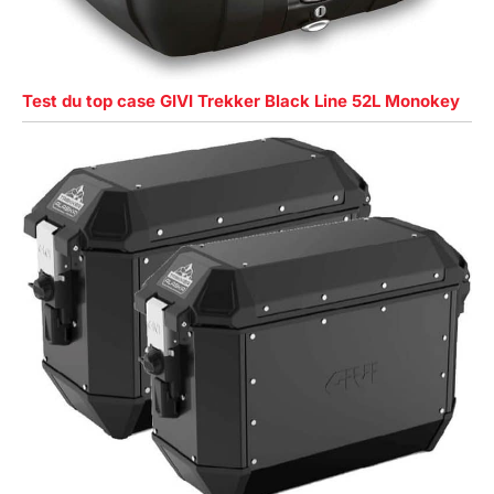
Test du top case GIVI Trekker Black Line 52L Monokey