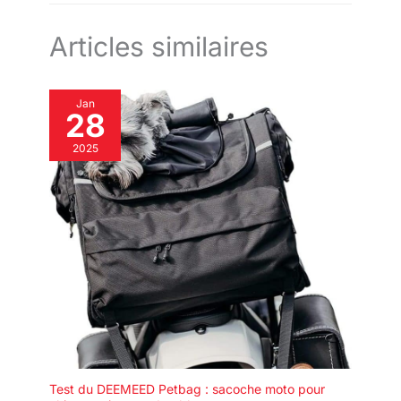
Conçu pour une utilisation en
toute sécurité sur l’aluminium
anodisé, lorsqu’il est utilisé
Articles similaires
conformément aux instructions.
Son action délicate respecte la
finition anodisée et le rend idéal
pour l’entretien régulier des
jantes, roues, valises, top cases
Jan
28
et autres surfaces en aluminium
anodisé.
2025
Test du DEEMEED Petbag : sacoche moto pour