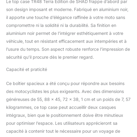
Le top case TR48 Terra Edition de SHAD frappe d’abord par
comprend le système de
verrouillage et la poignée
son design imposant et moderne. Fabriqué en aluminium noir,
rétractable intégrée.
il apporte une touche d’élégance raffinée à votre moto sans
Crochets externes en
compromettre ni la solidité ni la durabilité. Sa finition en
acier inoxydable AISI 304
aluminium noir permet de l’intégrer esthétiquement à votre
pour ajouter une charge
véhicule, tout en résistant efficacement aux intempéries et à
supplémentaire.
l’usure du temps. Son aspect robuste renforce l’impression de
sécurité qu’il procure dès le premier regard.
Capacité et praticité
Ce boîtier spacieux a été conçu pour répondre aux besoins
des motocyclistes les plus exigeants. Avec des dimensions
généreuses de 55, 88 x 45, 72 x 38, 1 cm et un poids de 7, 57
kilogrammes, ce top case peut accueillir deux casques
intégraux, bien que le positionnement doive être minutieux
pour optimiser l’espace. Les utilisateurs apprécieront sa
capacité à contenir tout le nécessaire pour un voyage de