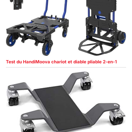
Test du HandiMoova chariot et diable pliable 2-en-1