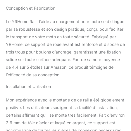
verticale : 15 cm ● Moyeu
Conception et Fabrication
applicable : 8-24 pouces
● Largeur de pneu
Le YRHome Rail d’aide au chargement pour moto se distingue
applicable : jusqu'à 145
par sa robustesse et son design pratique, conçu pour faciliter
mm
La bascule de
moto convient pour le
le transport de votre moto en toute sécurité. Fabriqué par
moyeu de roue entre 8 et
YRHome, ce support de roue avant est renforcé et dispose de
24 pouces et une largeur
trois trous pour boulons d’ancrage, garantissant une fixation
de pneu dans les 145
solide sur toute surface adéquate. Fort de sa note moyenne
mm.
La barre latérale
comporte 9 trous, vous
de 4,4 sur 5 étoiles sur Amazon, ce produit témoigne de
permettant d'ajuster le
l’efficacité de sa conception.
verrou de manière
appropriée en fonction
Installation et Utilisation
de la taille de la roue pour
éviter que la moto ne
Mon expérience avec le montage de ce rail a été globalement
glisse.
L'acier revêtu
positive. Les utilisateurs soulignent sa facilité d’installation,
de poudre assure une
certains affirmant qu’il se monte très facilement. Fait d’environ
résistance à la rouille et à
la corrosion et garantit
2,6 mm de tôle d’acier et laqué en argent, ce support est
ainsi une longue durée
accompagné de toutes les pièces de connexion nécessaires,