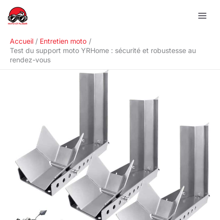
Aller
R
au
e
contenu
c
Accueil
Entretien moto
h
Test du support moto YRHome : sécurité et robustesse au
rendez-vous
e
r
c
h
e
r