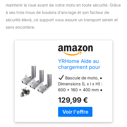
maintenir la roue avant de votre moto en toute sécurité. Grâce
à ses trois trous de boulons d’ancrage et son facteur de
sécurité élevé, ce support vous assure un transport serein et
sans encombre.
YRHome Aide au
chargement pour
moto - Rail, bascule
Bascule de moto, ●
pour moto, support
Dimensions (L x l x H) :
de moto, pince pour
600 x 160 x 400 mm ●
roue avant, support
Épaisseur : 3 mm ●
renforcé, avec 3
129,99 €
Couleur : Argent ●
trous pour boulons
Matériau : Acier revêtu
d’ancrage, facteur
par poudre ● Poids net :
de sécurité élevé
8 kg ● Hauteur : 40 cm ●
(lot de 3)
Largeur de la partie