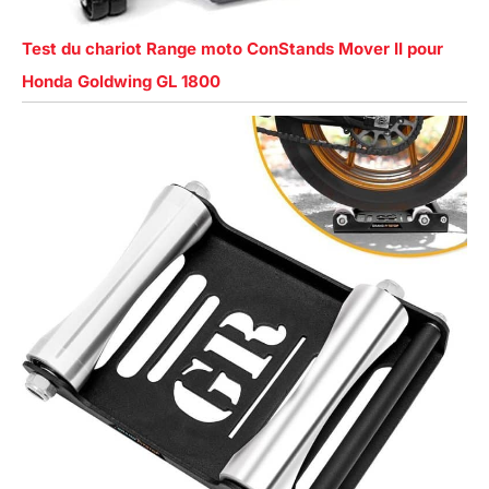
Test du chariot Range moto ConStands Mover II pour
Honda Goldwing GL 1800