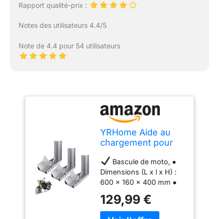
Rapport qualité-prix :
Notes des utilisateurs 4.4/5
Note de 4.4 pour 54 utilisateurs
YRHome Aide au
chargement pour
moto - Rail, bascule
Bascule de moto, ●
pour moto, support
Dimensions (L x l x H) :
de moto, pince pour
600 x 160 x 400 mm ●
roue avant, support
Épaisseur : 3 mm ●
renforcé, avec 3
129,99 €
Couleur : Argent ●
trous pour boulons
Matériau : Acier revêtu
d’ancrage, facteur