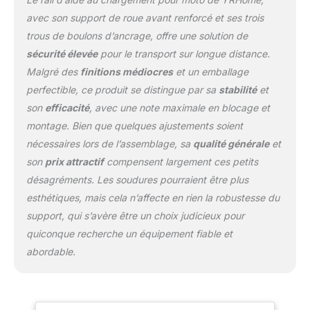
résistance à la rouille et à
la corrosion et garantit
avec son support de roue avant renforcé et ses trois
ainsi une longue durée
trous de boulons d’ancrage, offre une solution de
de vie.
Le support
sécurité élevée
pour le transport sur longue distance.
comporte 3 perçages
Malgré des
finitions médiocres
et un emballage
pour une fixation
sécurisée au sol.
perfectible, ce produit se distingue par sa
stabilité
et
son
efficacité
, avec une note maximale en blocage et
montage. Bien que quelques ajustements soient
nécessaires lors de l’assemblage, sa
qualité générale
et
son
prix attractif
compensent largement ces petits
désagréments. Les soudures pourraient être plus
esthétiques, mais cela n’affecte en rien la robustesse du
support, qui s’avère être un choix judicieux pour
quiconque recherche un équipement fiable et
abordable.