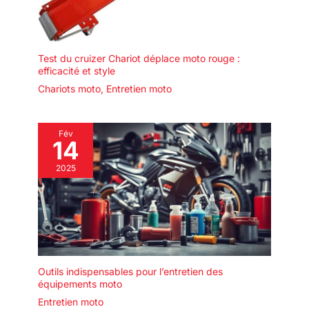
Test du cruizer Chariot déplace moto rouge :
efficacité et style
Chariots moto
,
Entretien moto
Fév
14
2025
Outils indispensables pour l’entretien des
équipements moto
Entretien moto