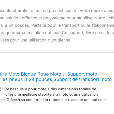
curité et praticité tout en prenant soin de votre deux-roues
 solution efficace et polyvalente pour stabiliser votre véh
 8 à 24 pouces. Parfaite pour le transport ou le stationnem
crage pour un maintien optimal. Ce support, livré en un lot
uses pour une utilisation quotidienne.
ille Moto Bloque Roue Moto， Support moto
 les pneus 8-24 pouces,Support de transport moto
de boulons d'ancrage,Béquilles pour Moto（4
ité] : Ce basculeur pour moto a des dimensions totales de
offre une meilleure stabilité à la moto et une utilisation
ace. Grâce à sa construction robuste, elle assure un soutien et
les pour éviter que la moto ne bascule lorsqu'elle est garée.
valente] : Ce support pour moto est adapté aux pneus de moto