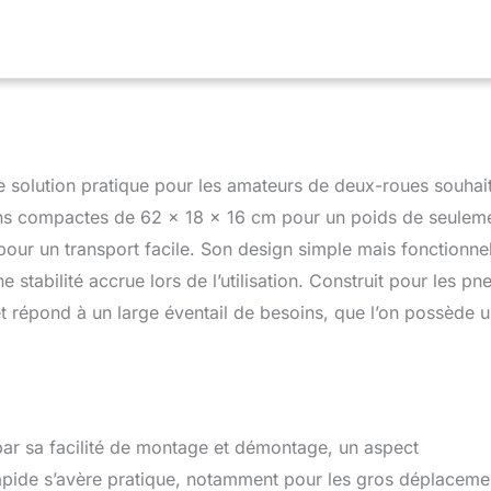
Il s'adapte à la plupart des roues avant et arrière et offre une
d'utilisation. [Fixation sûre] : Ce support de transport pour moto
s de fixation pré-percés qui permettent de le visser en toute
l ou sur un véhicule de transport afin d'assurer la stabilité de la
rité. [Finition de haute qualité] : Notre bascule de moto est
r inoxydable de haute qualité, dont le revêtement de surface a été
é et présente une robuste durabilité. L'épaisseur de la tôle d'acier
d'éviter les déformations du métal à paroi mince. [Applications
 solution pratique pour les amateurs de deux-roues souhai
ce à sa fonctionnalité, sa sécurité et sa facilité d'utilisation, ce
outil idéal pour le garage, l'atelier et le circuit. Il permet de
ons compactes de 62 x 18 x 16 cm pour un poids de seulem
e manière ordonnée et peu encombrante, tout en garantissant un
e pour un transport facile. Son design simple mais fonctionne
table.
 stabilité accrue lors de l’utilisation. Construit pour les pn
t répond à un large éventail de besoins, que l’on possède 
 par sa facilité de montage et démontage, un aspect
rapide s’avère pratique, notamment pour les gros déplaceme