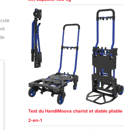
icule
ent
 de
Test du HandiMoova chariot et diable pliable
2-en-1