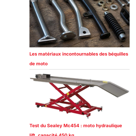
Les matériaux incontournables des béquilles
de moto
Test du Sealey Mc454 : moto hydraulique
lift, capacité 450 kg