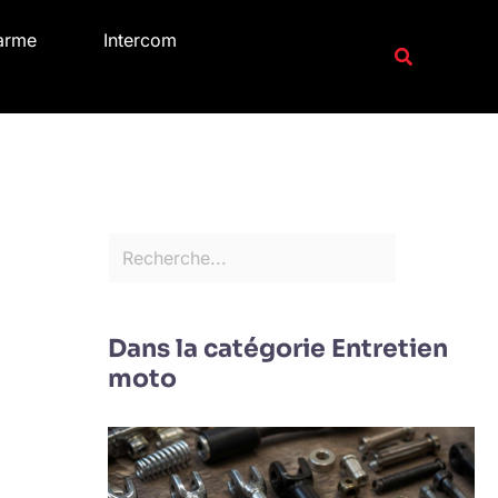
R
arme
Intercom
e
Recherche
c
h
e
r
c
h
e
r
Dans la catégorie Entretien
moto