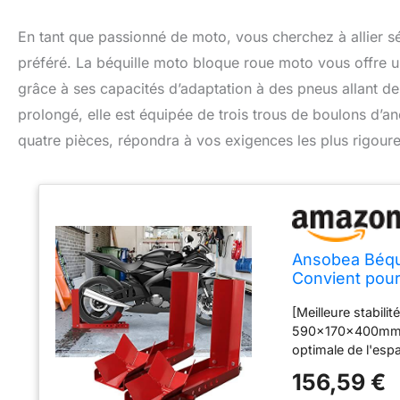
En tant que passionné de moto, vous cherchez à allier sé
préféré. La béquille moto bloque roue moto vous offre une
grâce à ses capacités d’adaptation à des pneus allant de
prolongé, elle est équipée de trois trous de boulons d’an
quatre pièces, répondra à vos exigences les plus rigoure
Ansobea Béqu
Convient pour
avec 3 trous 
[Meilleure stabil
pièce）
590x170x400mm. Il 
optimale de l'esp
une stabilité fiab
156,59 €
[Application poly