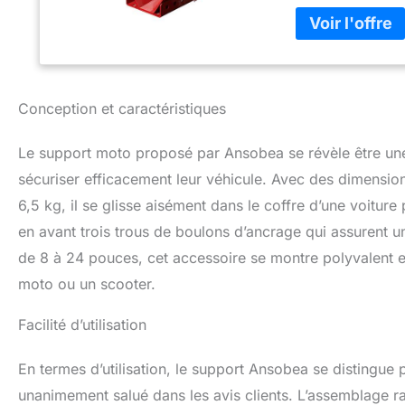
de 8 à 24 pouces. 
large possibilité 
dispose de 3 trou
sécurité sur le so
moto en toute sécu
fabriquée en acie
Conception et caractéristiques
spécialement trait
est de 3 mm afin 
Le support moto proposé par Ansobea se révèle être une
multi-scènes] : Grâ
support moto est l'
sécuriser efficacement leur véhicule. Avec des dimensi
ranger la moto d
6,5 kg, il se glisse aisément dans le coffre d’une voitur
transport sûr et s
en avant trois trous de boulons d’ancrage qui assurent une
de 8 à 24 pouces, cet accessoire se montre polyvalent e
moto ou un scooter.
Facilité d’utilisation
En termes d’utilisation, le support Ansobea se distingue
unanimement salué dans les avis clients. L’assemblage 