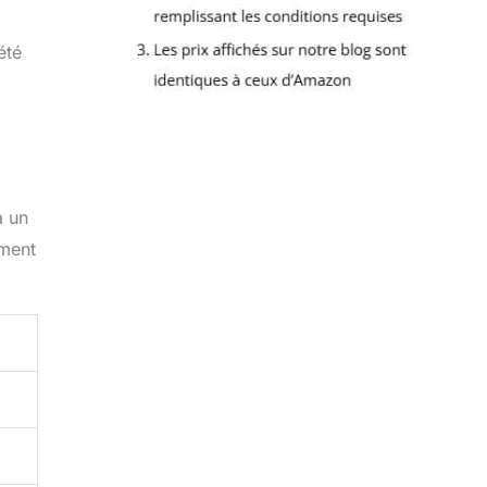
été
à un
ement