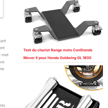
tant
ent
Test du chariot Range moto ConStands
l met
Mover II pour Honda Goldwing GL 1800
eus
une
nts