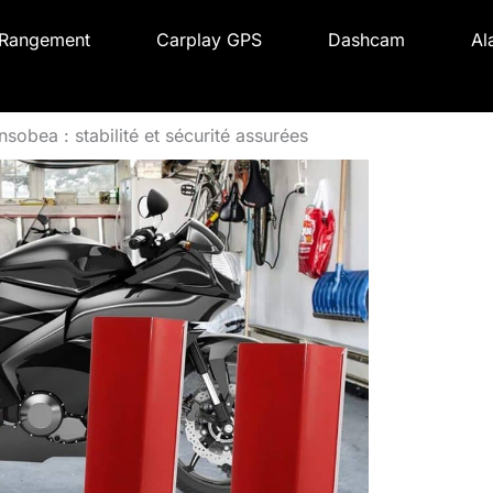
Rangement
Carplay GPS
Dashcam
Al
sobea : stabilité et sécurité assurées