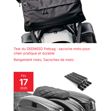
Test du DEEMEED Petbag : sacoche moto pour
chien pratique et durable
Rangement moto
,
Sacoches de moto
Fév
17
2025