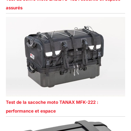
assurés
Test de la sacoche moto TANAX MFK-222 :
performance et espace