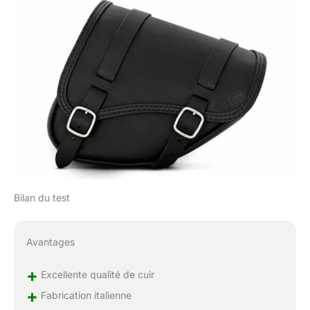
2019-2024, Indian
Scout Rogue 2022-
2024 et Indian Scout
Rogue Sixty 2022-
2024. Compatibilité et
ajustement optimaux
avec les amortisseurs à
réservoir séparé
piggyback
Bilan du test
Avantages
+
Excellente qualité de cuir
+
Fabrication italienne