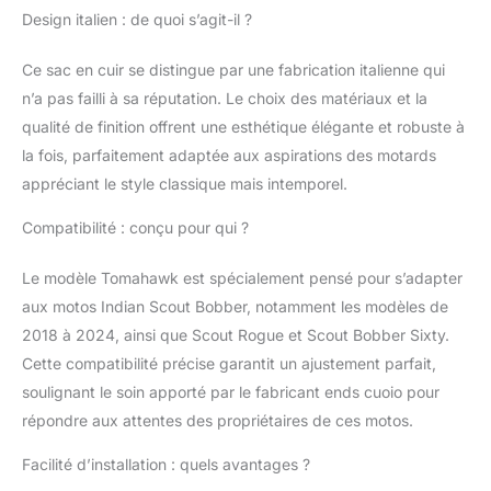
spécifique Système de
Design italien : de quoi s’agit-il ?
Fermeture Innovant:
Les ouvertures
Ce sac en cuir se distingue par une fabrication italienne qui
magnétiques
n’a pas failli à sa réputation. Le choix des matériaux et la
innovantes créent un
mécanisme unique et
qualité de finition offrent une esthétique élégante et robuste à
intuitif, permettant une
la fois, parfaitement adaptée aux aspirations des motards
manipulation sûre et
appréciant le style classique mais intemporel.
facile. Les éléments de
fixation rendent
Compatibilité : conçu pour qui ?
l'ouverture et la
fermeture
Le modèle Tomahawk est spécialement pensé pour s’adapter
particulièrement
aux motos Indian Scout Bobber, notamment les modèles de
agréables, produisant
un effet "WOW" 100%
2018 à 2024, ainsi que Scout Rogue et Scout Bobber Sixty.
Fabriqué en Italie:
Cette compatibilité précise garantit un ajustement parfait,
Entièrement fait à la
soulignant le soin apporté par le fabricant ends cuoio pour
main par des artisans
répondre aux attentes des propriétaires de ces motos.
italiens utilisant des
matières premières de
Facilité d’installation : quels avantages ?
haute qualité. Réalisé
en véritable cuir de