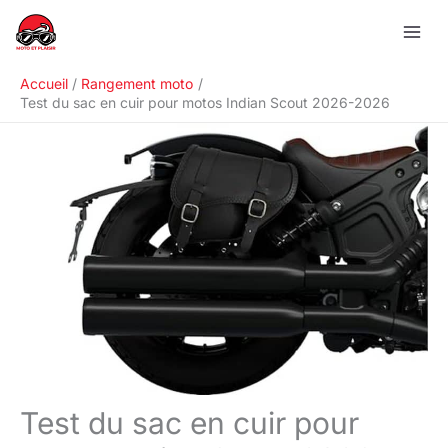
Aller
R
au
e
contenu
c
Accueil
Rangement moto
h
Test du sac en cuir pour motos Indian Scout 2026-2026
e
r
c
h
e
r
Test du sac en cuir pour