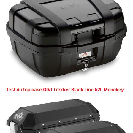
Test du top case GIVI Trekker Black Line 52L Monokey