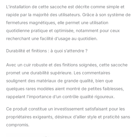
taureau tanné végétal
L’installation de cette sacoche est décrite comme simple et
des meilleures
rapide par la majorité des utilisateurs. Grâce à son système de
tanneries toscanes,
fermetures magnétiques, elle permet une utilisation
sans chrome Durabilité
quotidienne pratique et optimisée, notamment pour ceux
Exceptionnelle: Le cuir
recherchant une facilité d’usage au quotidien.
d'une épaisseur
d'environ 3,5/4mm et
Durabilité et finitions : à quoi s’attendre ?
les pièces métalliques
en laiton nickelé
garantissent une
Avec un cuir robuste et des finitions soignées, cette sacoche
longévité sans
promet une durabilité supérieure. Les commentaires
précédent à cette
soulignent des matériaux de grande qualité, bien que
sacoche latérale
quelques rares modèles aient montré de petites faiblesses,
Compatibilité:
Spécifiquement conçu
rappelant l’importance d’un contrôle qualité rigoureux.
pour les modèles
Ce produit constitue un investissement satisfaisant pour les
Indian Scout Bobber
2018-2024, Indian
propriétaires exigeants, désireux d’allier style et praticité sans
Scout Bobber Sixty
compromis.
2020-2024, Indian
Scout Bobber Twenty