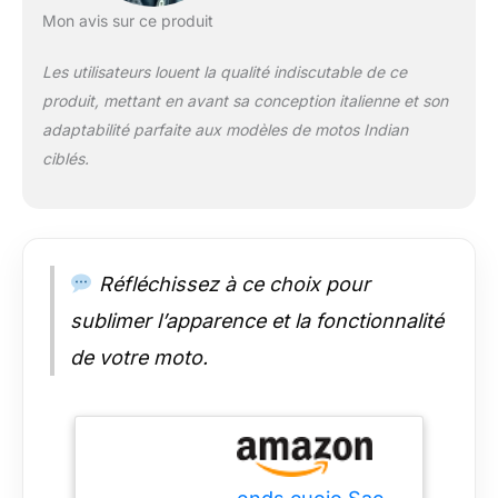
un effet "WOW"
Mon avis sur ce produit
100% Fabriqué en
Italie: Entièrement fait
Les utilisateurs louent la qualité indiscutable de ce
à la main par des
produit, mettant en avant sa conception italienne et son
artisans italiens
utilisant des matières
adaptabilité parfaite aux modèles de motos Indian
premières de haute
ciblés.
qualité. Réalisé en
véritable cuir de
taureau tanné végétal
des meilleures
tanneries toscanes,
Réfléchissez à ce choix pour
sans chrome
Durabilité
sublimer l’apparence et la fonctionnalité
Exceptionnelle: Le
de votre moto.
cuir d'une épaisseur
d'environ 3,5/4mm et
les pièces métalliques
en laiton nickelé
garantissent une
longévité sans