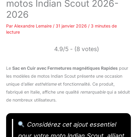
motos Indian Scout 2026-
2026
Par
Alexandre Lemaire
/
31 janvier 2026
/
3 minutes de
lecture
4.9/5 - (8 votes)
Le
Sac en Cuir avec Fermetures magnétiques Rapides
pour
les modèles de motos Indian Scout présente une occasion
unique d’allier
esthétisme
et fonctionnalité. Ce produit,
fabriqué en Italie, affiche une qualité
remarquable
qui a séduit
de nombreux utilisateurs.
Considérez cet ajout essentiel
pour votre moto Indian Scout, alliant