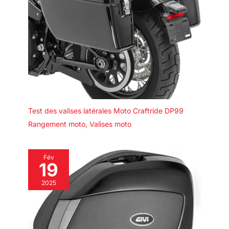
Test des valises latérales Moto Craftride DP99
Rangement moto
,
Valises moto
Fév
19
2025