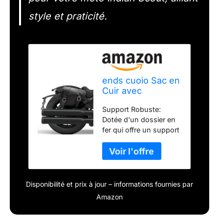
style et praticité.
ends cuoio Sac en
Cuir avec
Fermetures
Support Robuste:
magnétiques
Dotée d'un dossier en
Rapides
fer qui offre un support
Compatible avec
adéquat même en
Les modèles de
condition de charge
Motos Indian
maximale, assurant un
Scout Bobber
montage ajusté sur le
2018-2024, Scout
garde-boue pour tous
Rogue, Scout
Disponibilité et prix à jour – informations fournies par
les modèles Scout
Bobber Sixty,
Amazon
Bobber et Scout Rogue
Fabriqué en Italie
grâce à une encoche
(Noir, Droite)