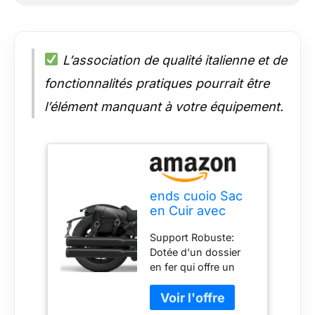
L’association de qualité italienne et de
fonctionnalités pratiques pourrait être
l’élément manquant à votre équipement.
ends cuoio Sac
en Cuir avec
Fermetures
Support Robuste:
magnétiques
Dotée d'un dossier
Rapides
en fer qui offre un
Compatible avec
support adéquat
Les modèles de
même en condition
Motos Indian
de charge maximale,
Scout Bobber