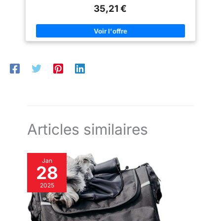
supplémentaire contre l'usure. Installation facile.
fraction de seconde, maximum
35,21 €
2022-2024.
de commodité et de sécurité
Compatibilité et
pendant vos voyages FABRIQUÉ
EN ITALIE : Cuir 100% tanné
ajustement optimaux
végétal durable et raffiné, qui
avec les amortisseurs
s'améliore avec le temps,
rendant le produit unique en son
à réservoir séparé
genre. Qualité premium qui
piggyback
distingue l'artisanat italien
Articles similaires
Jan
28
2025