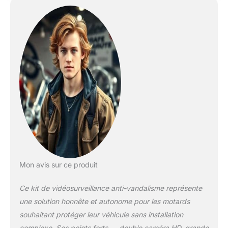
Résolution HD 1080P,
Grand angle de vue
de 140° Enregistre en
continu, sur carte
micro SDHC d'une
capacité maximale de
128 Go (incluse) 2×
Batteries longue
autonomie 20000
mAh jusqu'à plus de
208 heures
d'enregistrement
vidéo par batterie
Mon avis sur ce produit
Ce kit de vidéosurveillance anti-vandalisme représente
une solution honnête et autonome pour les motards
souhaitant protéger leur véhicule sans installation
complexe. Ses points forts — double caméra HD, grande