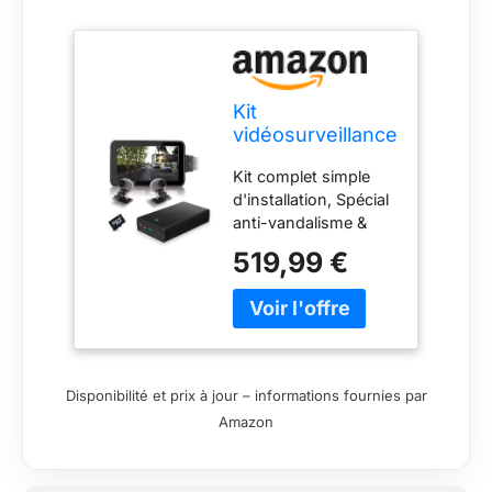
Kit
vidéosurveillance
Anti vandalisme
Kit complet simple
véhicule Auto
d'installation, Spécial
Moto avec 2
anti-vandalisme &
caméras HD
dégradation de
Longue
519,99 €
véhicule, Longue
autonomie
autonomie jusqu'à
mémoire 128 Go
plus de 20 heures
Système de
vidéosurveillance
auto moto waterproof
Disponibilité et prix à jour – informations fournies par
(IP 67) Capteur Sony
Amazon
CMOS 1/2.9" 2
Mégapixels "basse
luminosité"