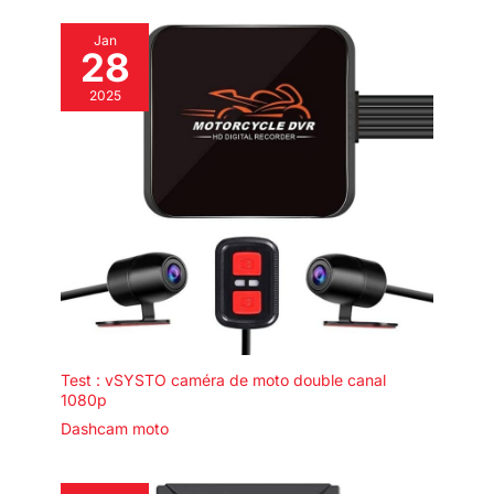
ajouter des caméras
sans changer fréquemment de caméras. Préinstallé avec un
supplémentaires, recherchez
disque dur de 2 To, et les enregistrements seront
Jan
l'ASIN : B0C84P97C2. 【Accès
automatiquement stockés dans l'enregistreur NVR sans achat
28
Multi-Appareils & Installation
de services cloud. 【Système de Sécurité à 16 Canaux, Ajouter
Longue Distance】Ce kit de
Autres 12 Caméras】Un seul système pour surveiller toute la
vidéosurveillance extérieur PoE
2025
maison, une seule application pour répondre à tous vos
prend en charge la visualisation
besoins de surveillance. Le système REIGY inclut des caméras
à distance sur plusieurs
intérieures, extérieures, à batterie, PTZ, etc. Vous pouvez
appareils (PC, téléviseurs,
choisir les caméras en fonction de vos besoins et les ajouter au
tablettes, smartphones) et
système NVR REIGY.
permet le partage familial. Le kit
inclut des câbles réseau de 30
mètres pour faciliter
l'installation à grande distance
(idéal pour les fermes ou
grands jardins). Avec une
certification IP66, cette caméra
PoE extérieure résiste à toutes
les conditions météorologiques
extrêmes (pluie, neige, vent).
Test : vSYSTO caméra de moto double canal
1080p
Dashcam moto