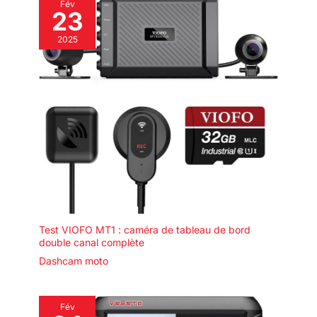
Fév
23
2025
Test VIOFO MT1 : caméra de tableau de bord
double canal complète
Dashcam moto
Fév