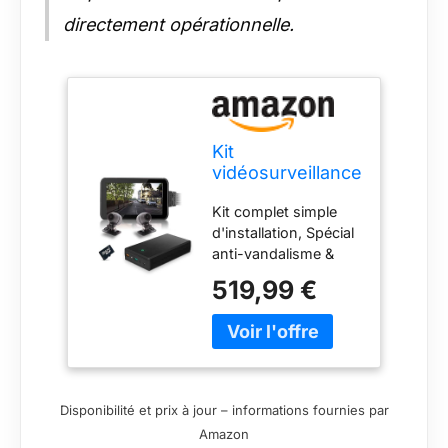
directement opérationnelle.
Kit
vidéosurveillance
Anti vandalisme
Kit complet simple
véhicule Auto
d'installation, Spécial
Moto avec 2
anti-vandalisme &
caméras HD
dégradation de
Longue
519,99 €
véhicule, Longue
autonomie
autonomie jusqu'à
mémoire 128 Go
plus de 20 heures
Système de
vidéosurveillance
auto moto waterproof
Disponibilité et prix à jour – informations fournies par
(IP 67) Capteur Sony
Amazon
CMOS 1/2.9" 2