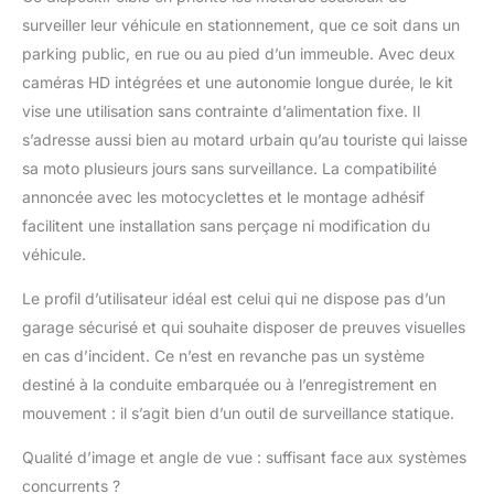
d'une capacité
surveiller leur véhicule en stationnement, que ce soit dans un
maximale de 128 Go
(incluse) 2× Batteries
parking public, en rue ou au pied d’un immeuble. Avec deux
longue autonomie
caméras HD intégrées et une autonomie longue durée, le kit
20000 mAh jusqu'à
vise une utilisation sans contrainte d’alimentation fixe. Il
plus de 208 heures
s’adresse aussi bien au motard urbain qu’au touriste qui laisse
d'enregistrement vidéo
par batterie
sa moto plusieurs jours sans surveillance. La compatibilité
annoncée avec les motocyclettes et le montage adhésif
facilitent une installation sans perçage ni modification du
véhicule.
Le profil d’utilisateur idéal est celui qui ne dispose pas d’un
garage sécurisé et qui souhaite disposer de preuves visuelles
en cas d’incident. Ce n’est en revanche pas un système
destiné à la conduite embarquée ou à l’enregistrement en
mouvement : il s’agit bien d’un outil de surveillance statique.
Qualité d’image et angle de vue : suffisant face aux systèmes
concurrents ?