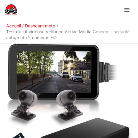
Aller
R
au
e
contenu
c
Accueil
Dashcam moto
h
Test du kit vidéosurveillance Active Media Concept : sécurité
auto/moto 2 caméras HD
e
r
c
h
e
r