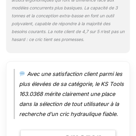
robuste et de ses 4
modèles concurrents plus basiques. La capacité de 3
roues , il fait preuve
tonnes et la conception extra-basse en font un outil
d'une grande stabilité
polyvalent, capable de répondre à la majorité des
au sol. Et pour un
meilleur soutien, il est
besoins courants. La note client de 4,7 sur 5 n’est pas un
également équipé
hasard : ce cric tient ses promesses.
d'un large tampon en
caoutchouc.
GARANTIE KS TOOLS
: acheter un outil KS
TOOLS c'est choisir
Avec une satisfaction client parmi les
une marque
professionnelle
plus élevées de sa catégorie, le KS Tools
apportant qualité,
163.0368 mérite clairement une place
confort et sécurité.
La satisfaction client
dans la sélection de tout utilisateur à la
est une priorité.
recherche d’un cric hydraulique fiable.