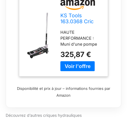
KS Tools
163.0368 Cric
hydraulique
HAUTE
rouleur Extra-
PERFORMANCE :
Bas Acier
Muni d'une pompe
Ultimate 3 t
hydraulique à double
325,87 €
piston, le cric KS
Tools 163.0368 est
conçu pour lever
facilement jusqu'à 3
tonnes de charge sur
une hauteur de 100 à
Disponibilité et prix à jour – informations fournies par
520 mm. PRATIQUE
Amazon
ET ERGONOMIQUE :
Il dispose d'une large
poignée et de 4
Découvrez d’autres criques hydrauliques
grandes roues dont 2
directionnelles pour