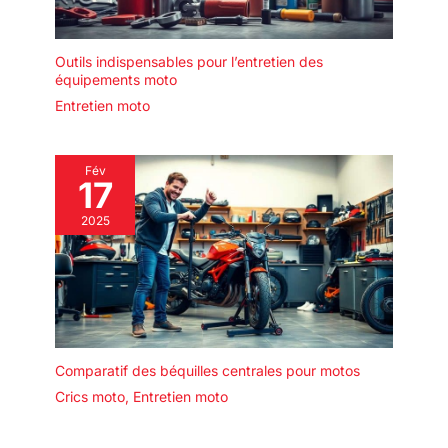
Outils indispensables pour l’entretien des
équipements moto
Entretien moto
Fév
17
2025
Comparatif des béquilles centrales pour motos
Crics moto
,
Entretien moto