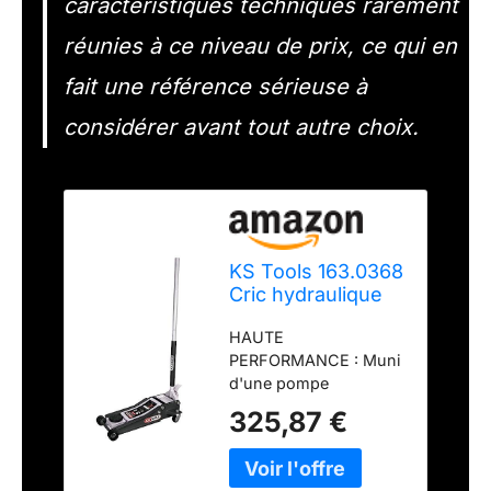
caractéristiques techniques rarement
réunies à ce niveau de prix, ce qui en
fait une référence sérieuse à
considérer avant tout autre choix.
KS Tools 163.0368
Cric hydraulique
rouleur Extra-Bas
HAUTE
Acier Ultimate 3 t
PERFORMANCE : Muni
d'une pompe
hydraulique à double
325,87 €
piston, le cric KS Tools
163.0368 est conçu
pour lever facilement