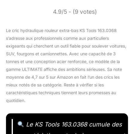
4.9/5 - (9 votes)
Le cric hydraulique rouleur extra-bas KS Tools 163.0368
s’adresse aux professionnels comme aux particuliers
exigeants qui cherchent un outil fiable pour soulever voitures,
SUV, fourgons et camionnettes. Avec une capacité de 3
tonnes et une conception acier renforcée, ce modèle de la
gamme ULTIMATE affiche des ambitions sérieuses. Sa note
moyenne de 4,7 sur 5 sur Amazon en fait l’un des crics les
mieux notés de sa catégorie. Reste à vérifier si les
caractéristiques techniques tiennent leurs promesses au
quotidien.
Le KS Tools 163.0368 cumule des