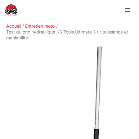
Aller
R
au
e
contenu
c
Accueil
Entretien moto
h
Test du cric hydraulique KS Tools Ultimate 3 t : puissance et
maniabilité
e
r
c
h
e
r