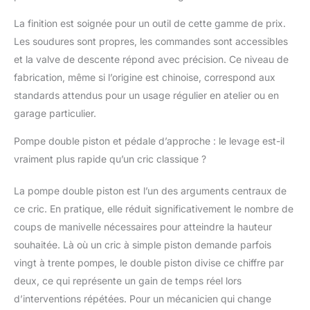
SÉCURISÉ : pour vous
La finition est soignée pour un outil de cette gamme de prix.
assurer un travail en
Les soudures sont propres, les commandes sont accessibles
toute sécurité, le cric
est conforme à la
et la valve de descente répond avec précision. Ce niveau de
norme santé et sécurité
fabrication, même si l’origine est chinoise, correspond aux
2006/42/CE. Doté
standards attendus pour un usage régulier en atelier ou en
d'une structure
garage particulier.
robuste et de ses 4
roues , il fait preuve
Pompe double piston et pédale d’approche : le levage est-il
d'une grande stabilité
vraiment plus rapide qu’un cric classique ?
au sol. Et pour un
meilleur soutien, il est
également équipé d'un
La pompe double piston est l’un des arguments centraux de
large tampon en
ce cric. En pratique, elle réduit significativement le nombre de
caoutchouc.
coups de manivelle nécessaires pour atteindre la hauteur
GARANTIE KS TOOLS :
souhaitée. Là où un cric à simple piston demande parfois
acheter un outil KS
TOOLS c'est choisir
vingt à trente pompes, le double piston divise ce chiffre par
une marque
deux, ce qui représente un gain de temps réel lors
professionnelle
d’interventions répétées. Pour un mécanicien qui change
apportant qualité,