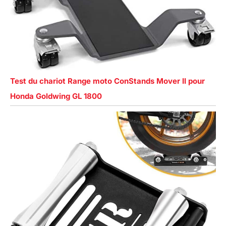
Test du chariot Range moto ConStands Mover II pour
Honda Goldwing GL 1800