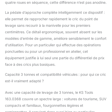
quatre roues en séquence, cette différence n’est pas anodine.
confort et sécurité. La
satisfaction client est
La pédale d’approche complète intelligemment ce dispositif :
une priorité.
elle permet de rapprocher rapidement le cric du point de
levage sans recourir à la manivelle pour les premiers
centimètres. Ce détail ergonomique, souvent absent sur les
modèles d’entrée de gamme, améliore sensiblement le confort
d’utilisation. Pour un particulier qui effectue des opérations
ponctuelles ou pour un professionnel en atelier, cet
équipement justifie à lui seul une partie du différentiel de prix
face à des crics plus basiques.
Capacité 3 tonnes et compatibilité véhicules : pour qui ce cric
est-il vraiment adapté ?
Avec une capacité de levage de 3 tonnes, le KS Tools
163.0368 couvre un spectre large : voitures de tourisme, SUV
compacts et familiaux, fourgonnettes légères et
camionnettes. Il convient donc aussi bien au particulier