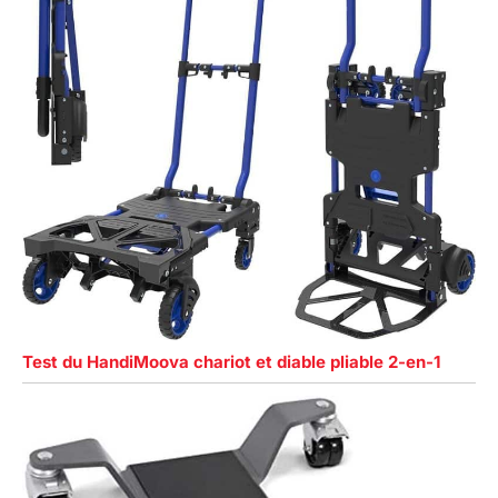
Test du HandiMoova chariot et diable pliable 2-en-1