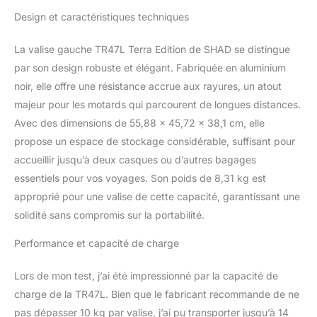
acier inoxydable AISI 304
Design et caractéristiques techniques
de qualité industrielle qui
comprend le système de
La valise gauche TR47L Terra Edition de SHAD se distingue
verrouillage et la poignée
par son design robuste et élégant. Fabriquée en aluminium
rétractable intégrée.
Imperméabilité :
noir, elle offre une résistance accrue aux rayures, un atout
protection maximale de
majeur pour les motards qui parcourent de longues distances.
votre contenu, même
Avec des dimensions de 55,88 x 45,72 x 38,1 cm, elle
contre les conditions
propose un espace de stockage considérable, suffisant pour
météorologiques les plus
extrêmes.
accueillir jusqu’à deux casques ou d’autres bagages
essentiels pour vos voyages. Son poids de 8,31 kg est
approprié pour une valise de cette capacité, garantissant une
solidité sans compromis sur la portabilité.
Performance et capacité de charge
Lors de mon test, j’ai été impressionné par la capacité de
charge de la TR47L. Bien que le fabricant recommande de ne
pas dépasser 10 kg par valise, j’ai pu transporter jusqu’à 14