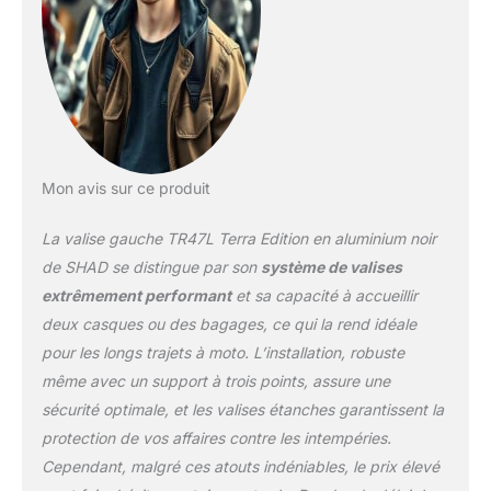
contre les conditions
météorologiques les plus
extrêmes.
Mon avis sur ce produit
La valise gauche TR47L Terra Edition en aluminium noir
de SHAD se distingue par son
système de valises
extrêmement performant
et sa capacité à accueillir
deux casques ou des bagages, ce qui la rend idéale
pour les longs trajets à moto. L’installation, robuste
même avec un support à trois points, assure une
sécurité optimale, et les valises étanches garantissent la
protection de vos affaires contre les intempéries.
Cependant, malgré ces atouts indéniables, le prix élevé