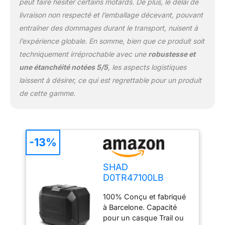
peut faire hésiter certains motards. De plus, le délai de
livraison non respecté et l’emballage décevant, pouvant
entraîner des dommages durant le transport, nuisent à
l’expérience globale. En somme, bien que ce produit soit
techniquement irréprochable avec une
robustesse et
une étanchéité notées 5/5
, les aspects logistiques
laissent à désirer, ce qui est regrettable pour un produit
de cette gamme.
-13%
SHAD
D0TR47100LB
Valise Gauche
100% Conçu et fabriqué
TR47L Terra
à Barcelone. Capacité
Edition, Black
pour un casque Trail ou
Aluminio