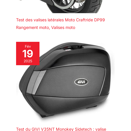
Test des valises latérales Moto Craftride DP99
Rangement moto
,
Valises moto
Fév
19
2025
Test du GIVI V35NT Monokey Sidetech : valise