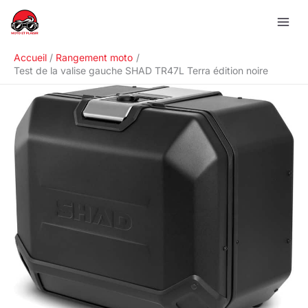
Aller
R
au
e
contenu
c
Accueil
Rangement moto
h
Test de la valise gauche SHAD TR47L Terra édition noire
e
r
c
h
e
r