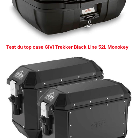
Test du top case GIVI Trekker Black Line 52L Monokey