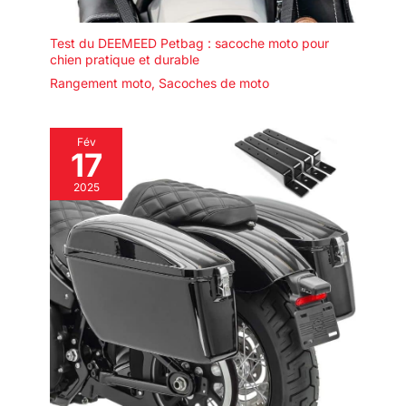
Test du DEEMEED Petbag : sacoche moto pour
chien pratique et durable
Rangement moto
,
Sacoches de moto
Fév
17
2025