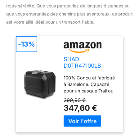
toute sérénité. Que vous parcouriez de longues distances ou
que vous empruntiez des chemins plus aventureux, ce produit
est votre allié idéal pour un transport fiable.
-13%
SHAD
D0TR47100LB
Valise Gauche
100% Conçu et fabriqué
TR47L Terra
à Barcelone. Capacité
Edition, Black
pour un casque Trail ou
Aluminio
deux casques (intégrale
399,90 €
+ jet). Design structurel
347,60 €
aérodynamique et
intégré en aluminium
durcissable « TERRA
Lock System » (brevet en
instance) : structure en