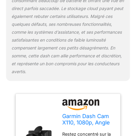
voix pour demander à la
consommant beaucoup de batterie et offrant une vue en
caméra d'enregistrer des
direct parfois saccadée. Le stockage cloud payant peut
vidéos, de
également rebuter certains utilisateurs. Malgré ces
démarrer/d'arrêter
quelques défauts, ses nombreuses fonctionnalités,
l'enregistrement audio et
bien plus encore
comme les systèmes d’assistance, et ses performances
(disponible en anglais,
satisfaisantes en conditions de faible luminosité
allemand, français,
compensent largement ces petits désagréments. En
espagnol, italien et
somme, cette dash cam allie performance et discrétion,
suédois)
et représente un bon compromis pour les conducteurs
avertis.
Garmin Dash Cam
X110, 1080p, Angle
de Vue 140 degrés,
Restez concentré sur la
Écran Lumineux