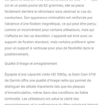
sur la route. Certaines
cm et un poids plume de 62 grammes, elle se place
juridictions réglementent
facilement derrière le rétroviseur sans obstruer la vue du
ou interdisent l'utilisation
conducteur. Son apparence minimaliste est renforcée par
de cette caméra.
l’absence d’une fixation magnétique, ce qui peut être perçu
Commandes vocales
disponibles dans
comme un inconvénient pour certains utilisateurs, mais qui
plusieurs langues.
n’affecte en rien sa discrétion. L’appareil est livré avec un
Enregistre des vidéos HD
support de fixation standard, mais certains préfèrent opter
1080p nettes, et son
pour un support à ventouse pour plus de flexibilité dans le
angle de vue large à 140
degrés capture les
positionnement.
moindres détails quelles
que soient les conditions
Qualité d’image et enregistrement
de luminosité Écran LCD
2,4’, facile à lire pour une
Équipée d’une capacité vidéo HD 1080p, la Dash Cam X110
visualisation instantanée
de Garmin offre une qualité d’image nette qui permet de
La lentille polarisée
distinguer les détails importants tels que les plaques
Garmin Clarity intégrée
d’immatriculation, même dans des conditions de faible
permet d'atténuer les
reflets du pare-brise
luminosité. Les utilisateurs ont salué la clarté des
pour afficher clairement
enregistrements et la performance du filtre polarisant intégré,