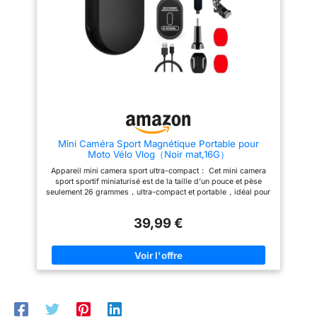
bien plus encore
Fonctionnement facile de la
Double écran Profitez d’un
(disponible en anglais,
caméra d’action. Enregistrez
écran tactile principal de 5,08
jusqu’à 150 min dans le froid. 2
cm et d’un second écran frontal
allemand, français,
heures et demie dans de
de 2,54 cm, idéal pour les vlogs
espagnol, italien et
nombreuses conditions 4K/120
et les selfies vidéo. Grand
suédois)
ips et FOV ultra large de 155° -
angle performant Filmez jusqu’à
Garantissent des séquences HD
170° en grand angle, une
dans un FOV important pour des
couverture bien plus naturelle et
clichés de type caméra de sport
efficace que le traditionnel effet
4K captivant et en FPV. Réalisez
fisheye des caméras d’action.
des prises de vue au ralenti
Caisson étanche Le boîtier
claires et cohérentes lors
hermétique permet une
d’activités sportives Démontage
utilisation jusqu’à 30 mètres de
Mini Caméra Sport Magnétique Portable pour
rapide mag. & vidéo verticale
profondeur. Compatibilité
Moto Vélo Vlog（Noir mat,16G）
native - Pour un chgt. facile de
universelle La majorité des
la pos. de la cam. de vlogging
accessoires pour caméras
Appareil mini camera sport ultra-compact： Cet mini camera
et de la persp. d’enr. Créez du
embarquées, y compris ceux de
sport sportif miniaturisé est de la taille d’un pouce et pèse
cont. prêt pour les médias
type GoPro, sont compatibles.
seulement 26 grammes，ultra-compact et portable，idéal pour
sociaux rapidement, pour de
Plus de 10 modes de prise de
un usage quotidien.Parfait pour les activités de plein air，les
superbes séq. de cam. d’action
vue Profitez d’un large éventail
voyages et la capture de la vie quotidienne. （Attention : non
sportive prêtes à partager
de fonctionnalités avancées :
39,99 €
adapté à la photographie professionnelle） Accessoires +
HorizonSteady 360º - Une
Ralenti (Slow Motion) jusqu’à x8
carte mémoire 16 Go： Cet mini caméra sport est fourni avec
puissante fonction de
Time Lapse (vidéo en accéléré
de nombreux accessoires de fixation et une carte mémoire 16
stabilisation assurant la stabilité
par intervalle) 11 filtres intégrés
Go. Prêt à l’emploi dès la sortie de la boîte，pas d’achats
de l’image même en cas de
Mode Dashcam pour une
supplémentaires nécessaires，économisez du temps et de
rotation à 360 degrés. Caméra
utilisation en voiture Retardateur
l’argent pour vos prises de vue en extérieur. Fixation flexible
d’action à 3 modes de
pour des photos de groupe
dans de multiples situations： Cet caméra moto portable pour
stabilisation pour des
réussies ou des prises en solo
casque de moto se fixe facilement sur un chapeau，des
séquences fluides, même lors
simplifiées Réduction du bruit
vêtements，un casque，un drone，une guitare，une planche à
des excursions les plus
audio ambiant Mode rafale