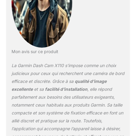
de cette caméra.
Commandes vocales
disponibles dans
plusieurs langues.
Enregistre des vidéos HD
1080p nettes, et son
angle de vue large à 140
degrés capture les
Mon avis sur ce produit
moindres détails quelles
que soient les conditions
La Garmin Dash Cam X110 s’impose comme un choix
de luminosité Écran LCD
2,4’, facile à lire pour une
judicieux pour ceux qui recherchent une caméra de bord
visualisation instantanée
efficace et discrète. Grâce à sa
qualité d’image
La lentille polarisée
excellente
et sa
facilité d’installation
, elle répond
Garmin Clarity intégrée
parfaitement aux besoins des utilisateurs exigeants,
permet d'atténuer les
reflets du pare-brise
notamment ceux habitués aux produits Garmin. Sa taille
pour afficher clairement
compacte et son système de fixation efficace en font un
les détails importants
allié discret et pratique sur la route. Toutefois,
des vidéos Commandes
l’application qui accompagne l’appareil laisse à désirer,
vocales : utilisez votre