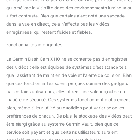
les détails importants
qui améliore la visibilité dans des environnements lumineux ou
des vidéos Commandes
à fort contraste. Bien que certains aient noté une saccade
vocales : utilisez votre
voix pour demander à la
dans la vue en direct, cela n’affecte pas les vidéos
caméra d'enregistrer des
enregistrées, qui restent fluides et fiables.
vidéos, de
démarrer/d'arrêter
Fonctionnalités intelligentes
l'enregistrement audio et
bien plus encore
La Garmin Dash Cam X110 ne se contente pas d’enregistrer
(disponible en anglais,
des vidéos ; elle est équipée de systèmes d’assistance tels
allemand, français,
que l’assistant de maintien de voie et l’alerte de collision. Bien
espagnol, italien et
suédois)
que ces fonctionnalités soient perçues comme des gadgets
par certains utilisateurs, elles offrent une valeur ajoutée en
matière de sécurité. Ces systèmes fonctionnent globalement
bien, même si leur utilité au quotidien peut varier selon les
préférences de chacun. De plus, le stockage des vidéos peut
être élargi grâce au système Garmin Vault, bien que ce
service soit payant et que certains utilisateurs auraient