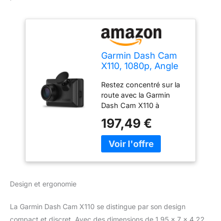
Garmin Dash Cam
X110, 1080p, Angle
de Vue 140 degrés,
Restez concentré sur la
Écran Lumineux
route avec la Garmin
2,4"
Dash Cam X110 à
commande vocale. Elle
197,49 €
enregistre
automatiquement des
vidéos haute définition
1080p. Elle est également
équipée d'une lentille
polarisée Garmin Clarity
Design et ergonomie
intégrée et d'un angle de
vue à 140 degrés. Vous
La Garmin Dash Cam X110 se distingue par son design
disposez ainsi d'un
témoin au regard fiable
compact et discret. Avec des dimensions de 1,95 x 7 x 4,22