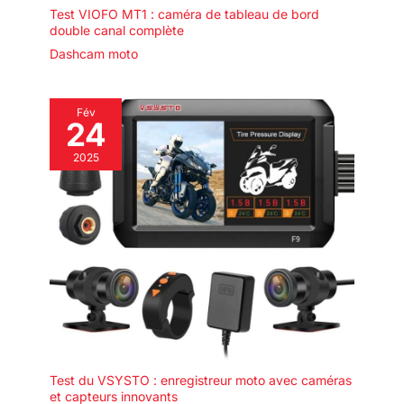
Test VIOFO MT1 : caméra de tableau de bord
double canal complète
Dashcam moto
Fév
24
2025
Test du VSYSTO : enregistreur moto avec caméras
et capteurs innovants