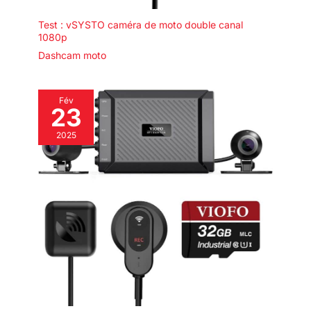
par seconde, offrant une fluidité
exceptionnelle. Idéal pour les
Test : vSYSTO caméra de moto double canal
vlogs, les sports extrêmes ou
1080p
toute situation où chaque image
compte, même sur un terrain
Dashcam moto
accidenté comme en VTT. Un
incontournable pour des vidéos
nettes et professionnelles.
Fév
23
2025