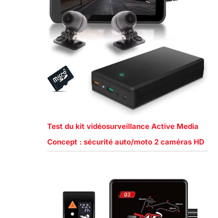
Test du kit vidéosurveillance Active Media
Concept : sécurité auto/moto 2 caméras HD