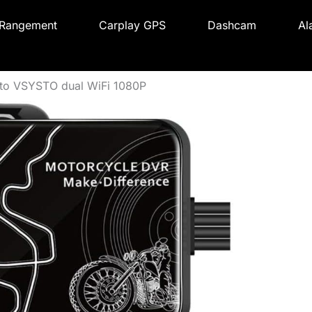
Rangement
Carplay GPS
Dashcam
Al
oto VSYSTO dual WiFi 1080P