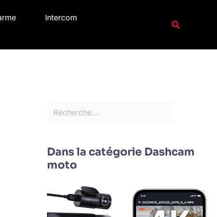
R
arme
Intercom
e
Recherche
c
h
e
r
c
h
e
r
Dans la catégorie Dashcam
moto