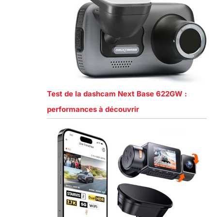
Test de la dashcam Next Base 622GW :
performances à découvrir