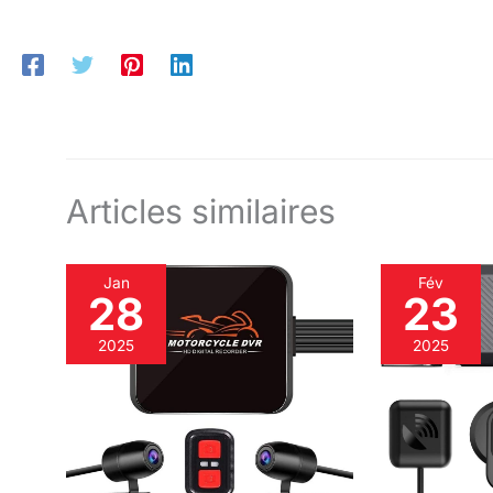
Articles similaires
Jan
Fév
28
23
2025
2025