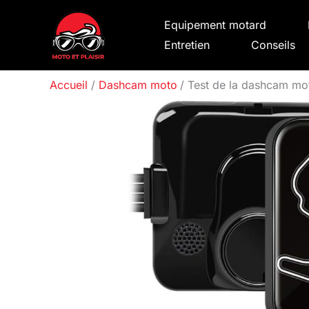
Aller
Equipement motard
au
Entretien
Conseils
contenu
Accueil
Dashcam moto
Test de la dashcam m