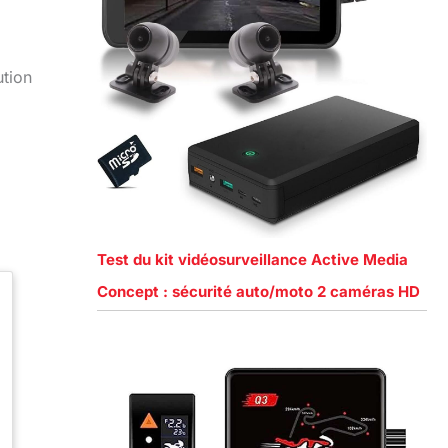
ution
Test du kit vidéosurveillance Active Media
Concept : sécurité auto/moto 2 caméras HD