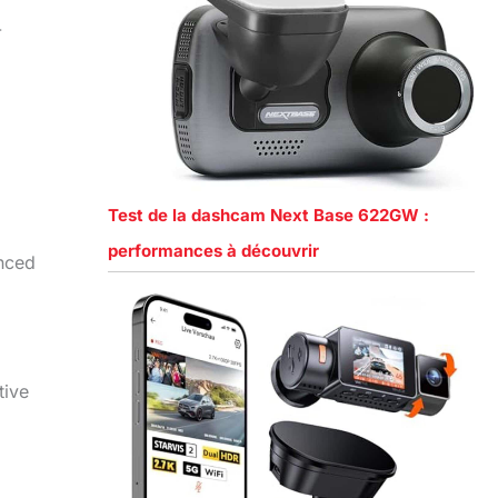
-
Test de la dashcam Next Base 622GW :
performances à découvrir
anced
tive