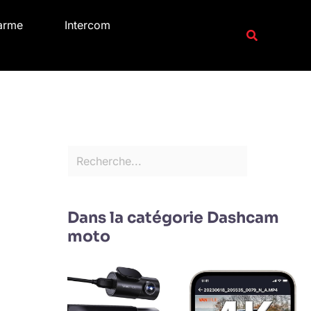
R
arme
Intercom
e
Recherche
c
h
e
r
c
h
e
r
Dans la catégorie Dashcam
moto