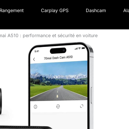
Rangement
Carplay GPS
Dashcam
Al
ai A510 : performance et sécurité en voiture