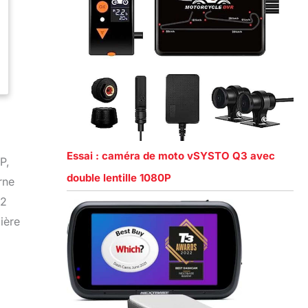
Essai : caméra de moto vSYSTO Q3 avec
P,
double lentille 1080P
rne
 2
ière