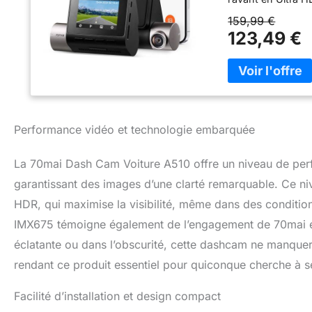
morts réduits, un
159,99 €
jour comme de nui
123,49 €
critiques même da
route. 【Vision N
Owl Visio, à l’obj
en conditions de 
obtenez des vidé
noir. Que vous ro
Performance vidéo et technologie embarquée
trajet de nuit de
Stationnement 24h
automatiquement 
La 70mai Dash Cam Voiture A510 offre un niveau de per
L’enregistrement 
garantissant des images d’une clarté remarquable. Ce ni
économisant la ba
HDR, qui maximise la visibilité, même dans des condition
enregistrement pr
preuve de tout. 
IMX675 témoigne également de l’engagement de 70mai en
compatible avec A
éclatante ou dans l’obscurité, cette dashcam ne manque
téléchargement de
enregistre la posi
rendant ce produit essentiel pour quiconque cherche à sé
pour des preuves 
vocalement en temp
Facilité d’installation et design compact
traçabilité, tout 