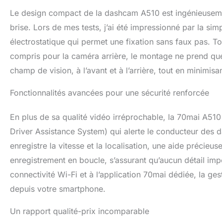
Distance】Fini les 
Le design compact de la dashcam A510 est ingénieusement
tous les paramètr
brise. Lors de mes tests, j’ai été impressionné par la simpli
vos meilleurs mo
ultra‑pratique, i
électrostatique qui permet une fixation sans faux pas. Tou
compris pour la caméra arrière, le montage ne prend que 
champ de vision, à l’avant et à l’arrière, tout en minimisa
Fonctionnalités avancées pour une sécurité renforcée
En plus de sa qualité vidéo irréprochable, la 70mai A5
Driver Assistance System) qui alerte le conducteur des d
enregistre la vitesse et la localisation, une aide précieus
enregistrement en boucle, s’assurant qu’aucun détail imp
connectivité Wi-Fi et à l’application 70mai dédiée, la ge
depuis votre smartphone.
Un rapport qualité-prix incomparable