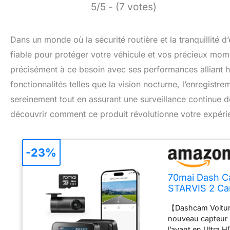
5/5 - (7 votes)
Dans un monde où la sécurité routière et la tranquillité 
fiable pour protéger votre véhicule et vos précieux mo
précisément à ce besoin avec ses performances alliant h
fonctionnalités telles que la vision nocturne, l’enregis
sereinement tout en assurant une surveillance continue 
découvrir comment ce produit révolutionne votre expéri
-23%
70mai Dash C
STARVIS 2 Ca
WiFi, Surveil
【Dashcam Voitur
Nocturne ave
nouveau capteur 
l’avant en Ultra H