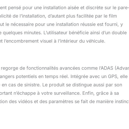
réglages fastidieux sur l’écran : avec l’application 70mai, ajustez
 pensé pour une installation aisée et discrète sur le pare
es en quelques clics, visualisez les séquences et sauvegardez
cité de l’installation, d’autant plus facilitée par le film
ments directement depuis votre canapé. Une gestion
déale pour les conducteurs connectés.
t le nécessaire pour une installation réussie est fourni, y
quelques minutes. L’utilisateur bénéficie ainsi d’un double
nt l’encombrement visuel à l’intérieur du véhicule.
10 regorge de fonctionnalités avancées comme l’ADAS (Adv
angers potentiels en temps réel. Intégrée avec un GPS, elle
e en cas de sinistre. Le produit se distingue aussi par son
ortant n’échappe à votre surveillance. Enfin, grâce à sa
stion des vidéos et des paramètres se fait de manière instinc