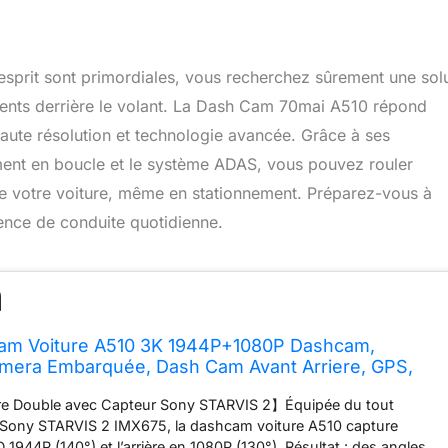
d’esprit sont primordiales, vous recherchez sûrement une sol
ments derrière le volant. La Dash Cam 70mai A510 répond
aute résolution et technologie avancée. Grâce à ses
trement en boucle et le système ADAS, vous pouvez rouler
de votre voiture, même en stationnement. Préparez-vous à
ence de conduite quotidienne.
am Voiture A510 3K 1944P+1080P Dashcam,
mera Embarquée, Dash Cam Avant Arriere, GPS,
lance Parking, Enregistrement en Boucle, Vision
e Double avec Capteur Sony STARVIS 2】Équipée du tout
c HDR, ADAS
Sony STARVIS 2 IMX675, la dashcam voiture A510 capture
D 1944P (140°) et l’arrière en 1080P (130°). Résultat : des angles