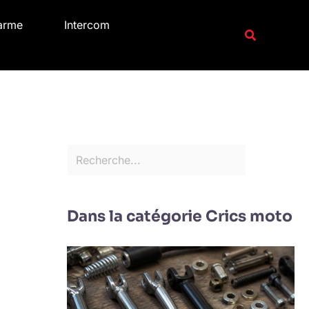
R
arme
Intercom
e
Recherche
c
h
e
r
c
h
e
r
Dans la catégorie Crics moto