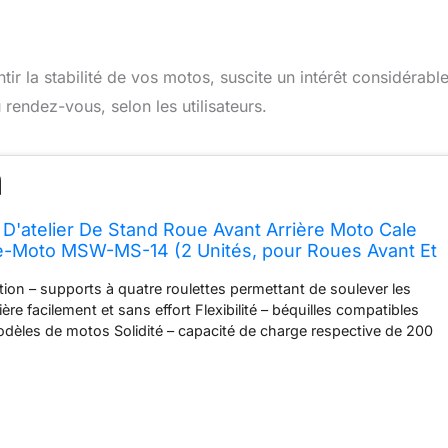
tir la stabilité de vos motos, suscite un intérêt considérabl
 rendez-vous, selon les utilisateurs.
D'atelier De Stand Roue Avant Arrière Moto Cale
ve-Moto MSW-MS-14 (2 Unités, pour Roues Avant Et
 Au Carbone, Adaptateurs B3, B5 et B6, 4 roulettes
sation – supports à quatre roulettes permettant de soulever les
ière facilement et sans effort Flexibilité – béquilles compatibles
odèles de motos Solidité – capacité de charge respective de 200
abrication soignée en acier au carbone et revêtement par poudrage
dimensions compactes de 78 x 46 x 40 cm