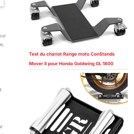
our
e,
Test du chariot Range moto ConStands
Mover II pour Honda Goldwing GL 1800
t
ur