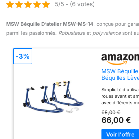
5/5 - (6 votes)
MSW Béquille D’atelier MSW-MS-14
, conçue pour garan
parmi les passionnés.
Robustesse
et
polyvalence
sont au
-3%
MSW Béquille 
Béquilles Lè
Arrière, Acier
Simplicité d'utili
Chacune)
roues avant et arr
avec différents m
kg Durabilité – f
68,00 €
noir Mobilité – 
66,00 €