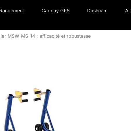
Rangement
Carplay GPS
Dashcam
Al
elier MSW-MS-14 : efficacité et robustesse