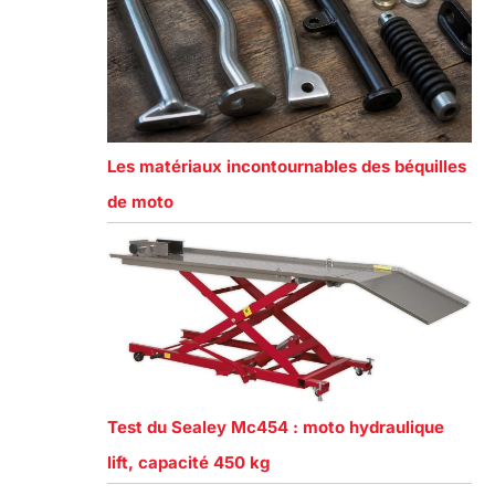
Les matériaux incontournables des béquilles
de moto
Test du Sealey Mc454 : moto hydraulique
lift, capacité 450 kg