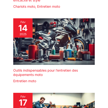
efficacité et style
Chariots moto
,
Entretien moto
Fév
14
2025
Outils indispensables pour l’entretien des
équipements moto
Entretien moto
Fév
17