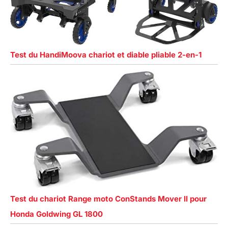
Test du HandiMoova chariot et diable pliable 2-en-1
Test du chariot Range moto ConStands Mover II pour
Honda Goldwing GL 1800