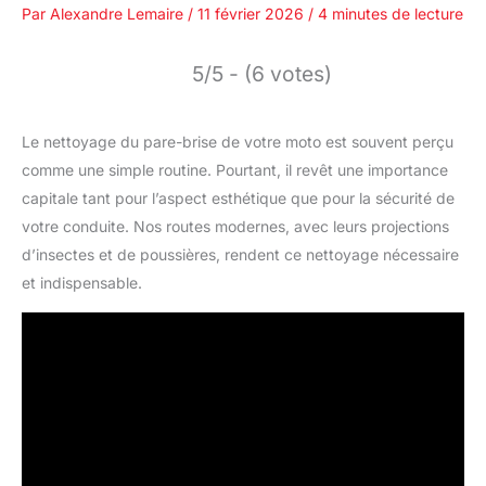
Par
Alexandre Lemaire
/
11 février 2026
/
4 minutes de lecture
5/5 - (6 votes)
Le nettoyage du pare-brise de votre moto est souvent perçu
comme une simple routine. Pourtant, il revêt une importance
capitale tant pour l’aspect esthétique que pour la sécurité de
votre conduite. Nos routes modernes, avec leurs projections
d’insectes et de poussières, rendent ce nettoyage nécessaire
et indispensable.