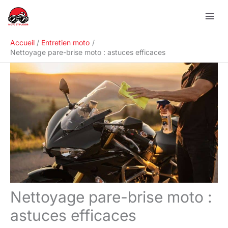
Aller
R
au
e
contenu
c
Accueil
Entretien moto
h
Nettoyage pare-brise moto : astuces efficaces
e
r
c
h
e
r
Nettoyage pare-brise moto :
astuces efficaces