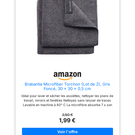
humide pour récurer ; adapté au
humide pour récurer ; adapté au
verre, au vinyle, aux plans de
verre, au vinyle, aux plans de
travail et aux équipements
travail et aux équipements
ménagers HYGIÈNE
ménagers HYGIÈNE
RENFORCÉE – La structure
RENFORCÉE – La structure
microfibre retire jusqu’à 99 %
microfibre retire jusqu’à 99 %
des bactéries après passage,
des bactéries après passage,
contribuant à un environnement
contribuant à un environnement
plus sain pour toute la famille
plus sain pour toute la famille
DURABILITÉ LONGUE DURÉE –
DURABILITÉ LONGUE DURÉE –
Des lavettes résistantes,
Des lavettes résistantes,
lavables en machine à 40 °C,
lavables en machine à 40 °C,
au format 30 x 30 cm et
au format 30 x 30 cm et
disponibles en 4 couleurs
disponibles en 4 couleurs
pratiques pour organiser le
pratiques pour organiser le
nettoyage par pièce
nettoyage par pièce
Brabantia Microfiber Torchon (Lot de 2), Gris
Foncé, 30 x 30 x 0,5 cm
Idéal pour laver et sécher les assiettes, nettoyer les plans de
travail, miroirs et fenêtres Nettoyez sans laisser de traces
Lavable en machine à 60° C La microfibre absorbe 7 x son
poids en eau
2,50 €
1,99 €