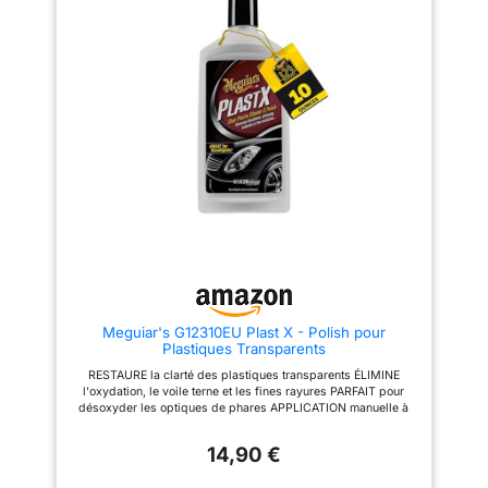
la date imprimée sous
d'origine. Mais vous pouvez
lâ€aérosol est sa date de
prévenir cela avec notre Dark
production Âš’ Pour tout défaut
Shadow, car vous pourrez
produit, tube prolongateur
protéger et rajeunir les
rouge manquant notamment,
plastiques les plus usés ainsi
merci de contacter les équipes
que les nouveaux. SANS
WD-40 directement, via le
SILICONE - Pourquoi ne
formulaire de contact de notre
devrait-il pas contenir de
site internet Procure une
silicone ? Le silicone est un
brillance extrême Ne laisse
produit chimique très nocif qui,
aucune trace Utilisation sur
au contact du soleil, réagit en
peintures, chromes et aluminium
usant plus rapidement les
procure une brillance extrême
plastiques. Contrairement aux
ne laisse aucune trace
autres marques, notre produit a
utilisation sur peintures,
pour premier objectif de
chromes et aluminium
prendre soin et d'entretenir le
véhicule, c'est pourquoi notre
formule ne contient aucun
élément nocif. COMMENT ÇA
MARCHE ? - Notre produit est
Meguiar's G12310EU Plast X - Polish pour
très facile à utiliser. Il vous
Plastiques Transparents
suffit de vaporiser le produit
sur l'éponge que nous vous
RESTAURE la clarté des plastiques transparents ÉLIMINE
offrons avec votre commande et
l'oxydation, le voile terne et les fines rayures PARFAIT pour
d'appliquer le produit sur la
désoxyder les optiques de phares APPLICATION manuelle à
surface propre et sèche. Une
l'aide d'un tampon mousse Restaure la clarté des plastiques
fois appliqué, retirez les excès
transparents Elimine l'oxydation, le voile terne et les fines
si nécessaire 100% SÛR - Notre
14,90 €
rayures. Conseillé pour les bulles transparentes, optiques,
Dark Shadow a été testé et est
vitres arrière en plastique….
utilisé par de grands