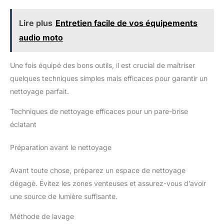
sans abîmer la surface. Ultra-
absorbant et durable, il est
idéal pour une finition parfaite.
Lire plus
Entretien facile de vos équipements
BROSSE DE JANTE,
L'INDISPENSABLE POUR UN
audio moto
NETTOYAGE PARFAIT : Notre
brosse ergonomique a été
conçue pour atteindre les zones
difficiles d’accès, garantissant
Une fois équipé des bons outils, il est crucial de maîtriser
un nettoyage en profondeur
entre les rayons et les recoins.
quelques techniques simples mais efficaces pour garantir un
Son long manche offre un
nettoyage parfait.
meilleur contrôle et une
meilleure portée, tandis que ses
poils souples mais fermes
Techniques de nettoyage efficaces pour un pare-brise
enlèvent efficacement la saleté
sans rayer les surfaces
éclatant
délicates. UTILISATION : Rincez
le véhicule à l’eau claire.
Pulvérisez le Moto Wash sur la
Préparation avant le nettoyage
zone à traiter et laissez agir 2
minutes. Frottez avec la lingette
microfibre. Pour nettoyer les
Avant toute chose, préparez un espace de nettoyage
jantes, pulvérisez le Wheel
Cleaner sur une jante froide.
dégagé. Évitez les zones venteuses et assurez-vous d’avoir
Laissez agir 2 minutes. Frottez
une source de lumière suffisante.
avec la brosse. Rincez
abondamment à l’eau puis
essuyez la jante avec un chiffon
Méthode de lavage
propre. IPONE, 100 %