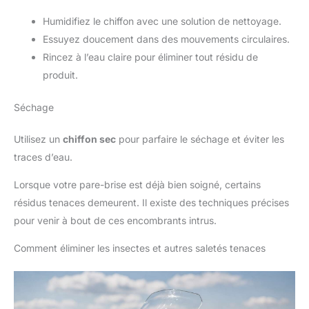
MOTORCYCLE : Depuis 1985,
IPONE propose des lubrifiants,
Humidifiez le chiffon avec une solution de nettoyage.
des produits de maintenance et
d'entretien pour les deux roues
Essuyez doucement dans des mouvements circulaires.
aux performances haut de
gamme pour satisfaire les
Rincez à l’eau claire pour éliminer tout résidu de
passionnés de moto les plus
produit.
exigeants en route ou en tout-
terrain.
Séchage
Utilisez un
chiffon sec
pour parfaire le séchage et éviter les
traces d’eau.
Lorsque votre pare-brise est déjà bien soigné, certains
résidus tenaces demeurent. Il existe des techniques précises
pour venir à bout de ces encombrants intrus.
Comment éliminer les insectes et autres saletés tenaces