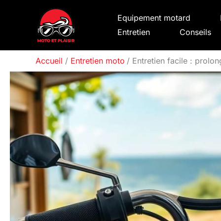
Aller
Equipement motard
au
Entretien
Conseils
contenu
Accueil
Entretien moto
Entretien facile : prolo