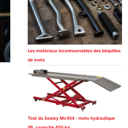
Les matériaux incontournables des béquilles
de moto
Test du Sealey Mc454 : moto hydraulique
lift, capacité 450 kg