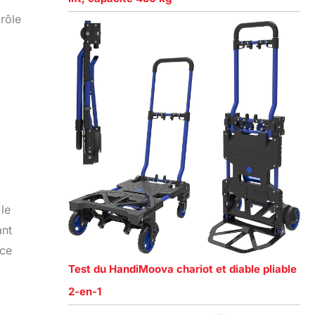
rôle
le
ant
 ce
Test du HandiMoova chariot et diable pliable
2-en-1