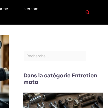
R
arme
Intercom
e
Recherche
c
h
e
r
c
h
e
r
Dans la catégorie Entretien
moto