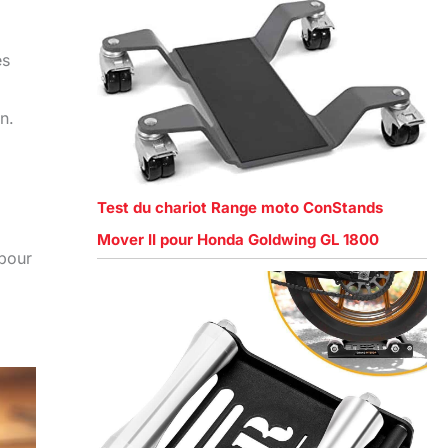
es
n.
Test du chariot Range moto ConStands
Mover II pour Honda Goldwing GL 1800
 pour