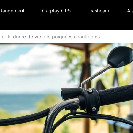
Rangement
Carplay GPS
Dashcam
Al
nger la durée de vie des poignées chauffantes