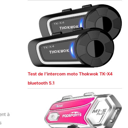
Test de l’intercom moto Thokwok TK-X4
bluetooth 5.1
ent à
s