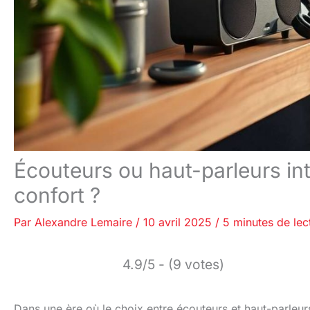
Écouteurs ou haut-parleurs int
confort ?
Par
Alexandre Lemaire
/
10 avril 2025
/
5 minutes de lec
4.9/5 - (9 votes)
Dans une ère où le choix entre écouteurs et haut-parleurs