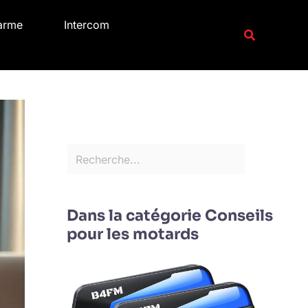
R
arme
Intercom
e
Recherche
c
h
e
r
c
h
e
r
Dans la catégorie Conseils
pour les motards