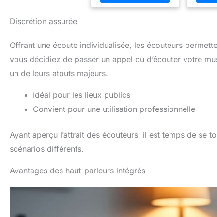
mm com
plupar
lecteurs
Discrétion assurée
autres
équi
Offrant une écoute individualisée, les écouteurs permett
casqu
écoute
vous décidiez de passer un appel ou d’écouter votre musi
l'a
s'adapt
un de leurs atouts majeurs.
votre tê
ses
Idéal pour les lieux publics
prolon
pendant
Convient pour une utilisation professionnelle
trava
détendr
ressenti
Ayant aperçu l’attrait des écouteurs, il est temps de se t
s'agi
scénarios différents.
votre 
des dial
des dét
Avantages des haut-parleurs intégrés
vous e
élémen
Votre c
vie
conce