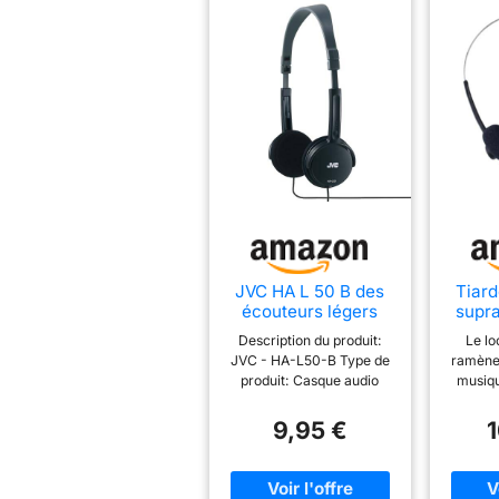
JVC HA L 50 B des
Tiar
écouteurs légers
supra
supplémentaires -
rétr
Description du produit:
Le lo
design pliable noir
casqu
JVC - HA-L50-B Type de
ramène 
léger
produit: Casque audio
musiqu
compa
léger Couleur: Noir
fonctio
p
gar
9,95 €
t
excel
po
d'écout
appare
Prise au