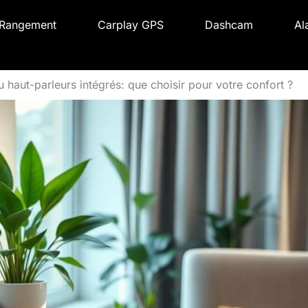
Rangement
Carplay GPS
Dashcam
Al
 haut-parleurs intégrés: que choisir pour votre confort ?