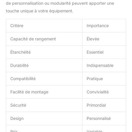
de personnalisation ou modularité peuvent apporter une
il peut servir de sac
banane, de sac de
touche unique à votre équipement.
poitrine, de sacs
bandoulière, de pochette
Critère
Importance
tactique, de sacoche de
cuisse, et bien d'autres
Capacité de rangement
Élevée
encore. Idéal pour
diverses activités comme
Étanchéité
Essentiel
vélo, camping,
randonnée, opérations
militaires, pêche, voyage,
Durabilité
Indispensable
chasse, escalade, photo,
exploration et usage
Compatibilité
Pratique
quotidien. Convient aux
hommes et aux femmes,
Facilité de montage
Convivialité
c'est un cadeau idéal
pour la famille et les
Sécurité
Primordial
amis.
Design
Personnalisé
Prix
Variable