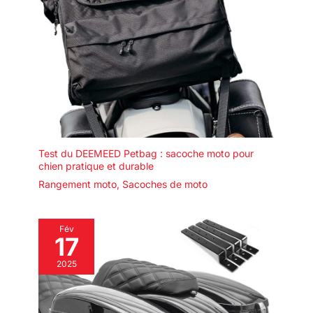
Test du DEEMEED Petbag : sacoche moto pour
chien pratique et durable
Rangement moto
,
Sacoches de moto
Fév
17
2025