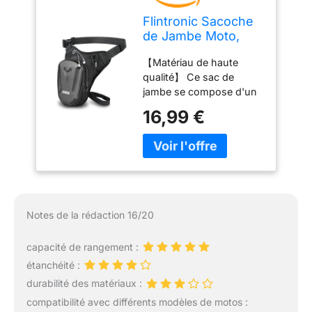
Flintronic Sacoche
de Jambe Moto,
Sac de Jambe
【Matériau de haute
Tactique, Leg Bag
qualité】 Ce sac de
en Coque EVA,
jambe se compose d'un
Multifontion Moto
compartiment principal
Poche Jambe,
16,99 €
imperméable en EVA et
Imperméable, avec
d'un matériau en fibre de
Sangle de Jambe
polyester à l'arrière,
Amovible, pour
offrant une bonne
Cyclisme, Course,
respirabilité et une
Randonnée
protection fiable. La
fermeture éclair scellée
Notes de la rédaction 16/20
de qualité supérieure
peut protéger
capacité de rangement :
efficacement vos objets
étanchéité :
de valeur contre les
éclaboussures d'eau et
durabilité des matériaux :
peut garder les articles
compatibilité avec différents modèles de motos :
dans le sac au sec et en