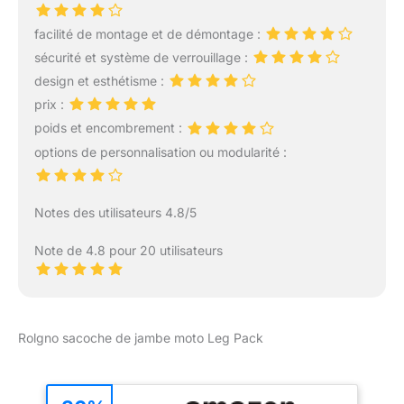
sécurité, vous offrant
facilité de montage et de démontage :
une expérience de port
confortable du produit.
sécurité et système de verrouillage :
【Conception réglable】
design et esthétisme :
Ce sac de jambe est
prix :
équipé d'une ceinture
poids et encombrement :
réglable et amovible et
d'une sangle de jambe.
options de personnalisation ou modularité :
La ceinture peut être
ajustée de 65 à 135 cm
(25,6 à 53 pouces), et la
Notes des utilisateurs 4.8/5
sangle de jambe peut
être ajustée de 45 à 80
Note de 4.8 pour 20 utilisateurs
cm (17,7 à 31,5 pouces),
ce qui convient à
presque tout le monde.
La sangle de jambe offre
Rolgno sacoche de jambe moto Leg Pack
trois options de
positionnement pour
s'adapter à différentes
hauteurs et formes de