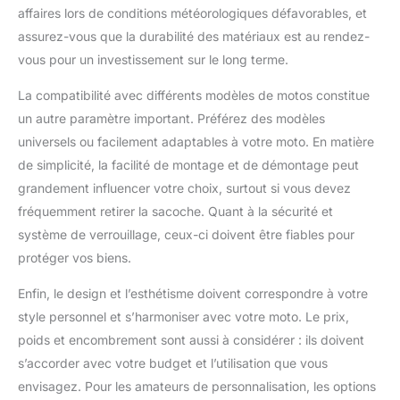
pêche, les voyages, l'escalade,
affaires lors de conditions météorologiques défavorables, et
matériau en fibre de
l'exploration en plein air.
polyester respirant à
assurez-vous que la durabilité des matériaux est au rendez-
l'arrière. La sacoche
vous pour un investissement sur le long terme.
tactique intègre une
bande réfléchissante au
La compatibilité avec différents modèles de motos constitue
milieu, améliorant la
un autre paramètre important. Préférez des modèles
visibilité et assurant la
universels ou facilement adaptables à votre moto. En matière
sécurité lors des activités
de simplicité, la facilité de montage et de démontage peut
nocturnes. De plus, la
sacoche moto jambe
grandement influencer votre choix, surtout si vous devez
inclut une prise casque
fréquemment retirer la sacoche. Quant à la sécurité et
pratique pour la musique
système de verrouillage, ceux-ci doivent être fiables pour
en déplacement et un
protéger vos biens.
fermoir en D pour un
accès facile aux
Enfin, le design et l’esthétisme doivent correspondre à votre
essentiels.
【Applications
style personnel et s’harmoniser avec votre moto. Le prix,
Polyvalentes】 Rolgno
poids et encombrement sont aussi à considérer : ils doivent
sac de jambe moto offre
s’accorder avec votre budget et l’utilisation que vous
de nombreuses
envisagez. Pour les amateurs de personnalisation, les options
utilisations. Par exemple,