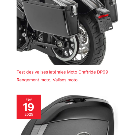
Test des valises latérales Moto Craftride DP99
Rangement moto
,
Valises moto
Fév
19
2025