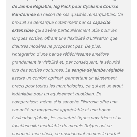
les sangles de jambe du
de Jambe Réglable, leg Pack pour Cyclisme Course
sacoche banane sont
réglables de 32-70cm.
Randonnée
en raison de ses qualités remarquables. Ce
De plus, la sangle de
produit se démarque notamment par sa
capacité
jambe de la sacoche de
extensible
qui s’avère particulièrement utile pour les
jambe moto offre trois
longues sorties, offrant une flexibilité d’utilisation que
options de
positionnement,
d’autres modèles ne proposent pas. De plus,
assurant un ajustement
l’intégration d’une bande réfléchissante améliore
confortable pour les
grandement la visibilité et, par conséquent, la sécurité
personnes de différentes
lors des sorties nocturnes. La
sangle de jambe réglable
tailles et morphologies.
assure un confort optimal, permettant un ajustement
【Grande Capacité
Extensible】 La sacoche
précis pour toutes les morphologies, ce qui est un atout
jambe moto
indéniable pour un équipement quotidien. En
hommecomprend 2
comparaison, même si la sacoche Flintronic offre une
poches zippées, avec
capacité de rangement appréciable et une bonne
une poche élastique
dans la poche principale
évaluation globale, les caractéristiques novatrices et la
et une poche en filet
fonctionnalité modulable du modèle Rolgno ont su
dans la poche
conquérir mon choix, se positionnant comme le parfait
secondaire. La sacoche