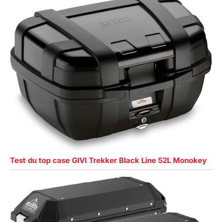
Test du top case GIVI Trekker Black Line 52L Monokey