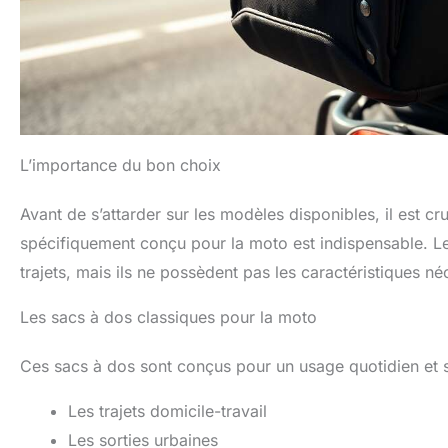
L’importance du bon choix
Avant de s’attarder sur les modèles disponibles, il est 
spécifiquement conçu pour la moto est indispensable. Le
trajets, mais ils ne possèdent pas les caractéristiques n
Les sacs à dos classiques pour la moto
Ces sacs à dos sont conçus pour un usage quotidien et s
Les trajets domicile-travail
Les sorties urbaines