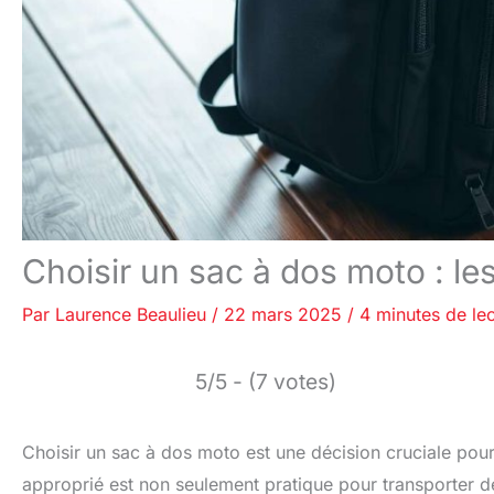
Choisir un sac à dos moto : le
Par
Laurence Beaulieu
/
22 mars 2025
/
4 minutes de le
5/5 - (7 votes)
Choisir un sac à dos moto est une décision cruciale pour
approprié est non seulement pratique pour transporter des