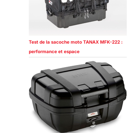
Test de la sacoche moto TANAX MFK-222 :
performance et espace