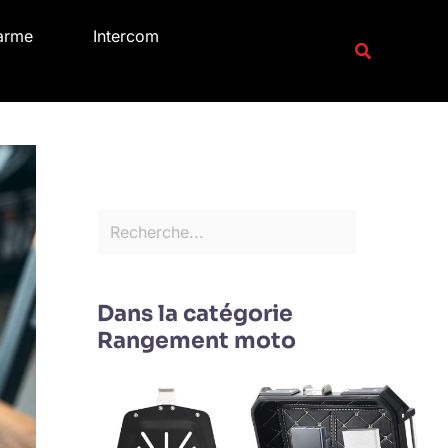
R
arme
Intercom
e
Recherche
c
h
e
r
c
h
e
r
Dans la catégorie
Rangement moto