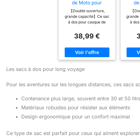
de Moto pour
de
Homme Femme, Sac
Homm
【Double ouverture,
【Dou
à Dos Moto
à Dos
grande capacité】Ce sac
grande
étanche,Accessoire
Acc
à dos pour casque de
à dos
s de
Motos
moto au design simple et
moto au
Motos,Réfléchissant
es S
classique peut accueillir
classiq
38,99 €
es Sac de Casque
de 
une variété de casques,
une va
de Moto,Grande
S
notamment les casques
notamm
Sacs pour
Ordin
intégraux, modulables,
intégr
Ordinateur Portable
pour
tout-terrain, demi-
tout
pour Casque Vélo
Voyag
casques, etc. Il offre
casqu
Voyage école,C-Noir
également de la place
égale
Les sacs à dos pour long voyage
pour les vêtements de
pour 
cyclisme, les gants, les
cyclis
Pour les aventures sur les longues distances, ces sacs so
équipements de
éq
protection et autres
prot
équipements. Son
équ
Contenance plus large, souvent entre 30 et 50 litr
compartiment intérieur et
compart
son compartiment
son
Matériaux robustes pour résister aux éléments
rembourré pour
re
Design ergonomique pour un confort maximal
ordinateur portable ou
ordina
tablette répondent aux
tablet
besoins de rangement des
besoins
Ce type de sac est parfait pour ceux qui aiment explor
longs trajets.
l