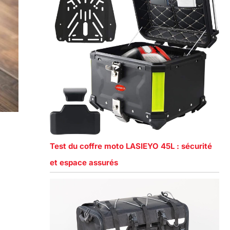
Test du coffre moto LASIEYO 45L : sécurité
et espace assurés