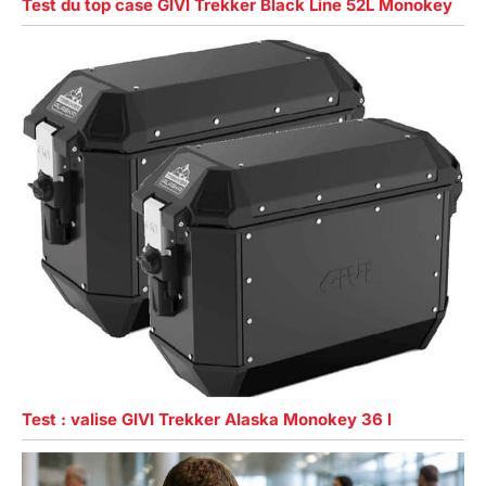
Test du top case GIVI Trekker Black Line 52L Monokey
Test : valise GIVI Trekker Alaska Monokey 36 l