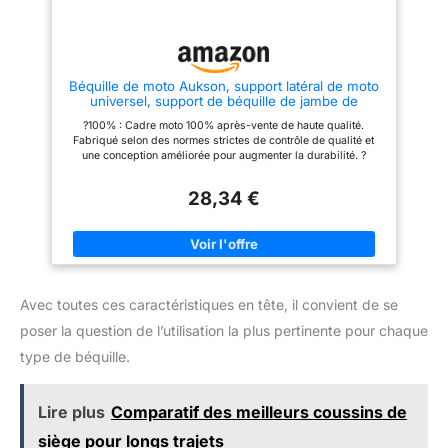
Béquille de moto Aukson, support latéral de moto
universel, support de béquille de jambe de
stationnement réglable, support de trépied noir
?100% : Cadre moto 100% après-vente de haute qualité.
Fabriqué selon des normes strictes de contrôle de qualité et
une conception améliorée pour augmenter la durabilité. ?
Remarque : pour les paramètres détaillés du produit, reportez-
vous aux instructions. Veuillez confirmer si le produit est
28,34 €
adapté à votre équipement avant de commander, je vous
souhaite une vie heureuse ?Accessoires professionnels :
support latéral de moto, hauteur réglable, facile à utiliser.
Conception antidérapante, performances stables et longue .
Supports latéraux réglables, six hauteurs de réglage en
hauteur, chaque hauteur peut être augmentée de 10 mm 0,4
pouces, totalisant 60 mm 2,4 pouces. ?Matériaux de haute
Avec toutes ces caractéristiques en tête, il convient de se
qualité : ce trépied en alliage de moto est fabriqué en alliage
d'aluminium CNC, qui présente une résistance à l'abrasion et à
poser la question de l’utilisation la plus pertinente pour chaque
la corrosion. Ce produit peut r que la moto reste en sécurité. ?
Applicable : compatible, convient à la plupart des motos, alors
type de béquille.
ne vous inquiétez pas de ne pas pouvoir installer le produit
après l'. La béquille réglable vous offre une meilleure
expérience, permettant à votre moto de s'incliner correctement
Lire plus
Comparatif des meilleurs coussins de
pour r une position debout sûre. Conception de surface
antidérapante, stable et durable.
siège pour longs trajets