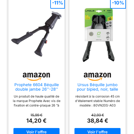
-11%
-10%
Prophete 6604 Béquille
Ursus Béquille jumbo
double jambe 26''-28''
pour bipied, noir, taille
en aluminium - Hauteur
unique
Un produit de haute qualité de
résistant à la corrosion 45 cm
réglable, Noir
la marque Prophete Avec vis de
d'étalement stable Numéro de
fixation et contre-plaque 26 ”à
modèle : 80VN20S-A03
28”, réglable en hauteur
moulant et pliable et très stable
hargable jusqu'à 80 kg
15,99 €
42,93 €
recommandé pour les vélos
14,20 €
38,84 €
électriques, les vélos de
transport, les tandems, les
vélos avec siège enfant Non