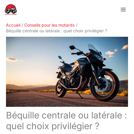
Aller
R
au
e
contenu
c
Accueil
Conseils pour les motards
h
Béquille centrale ou latérale : quel choix privilégier ?
e
r
c
h
e
r
Béquille centrale ou latérale :
quel choix privilégier ?