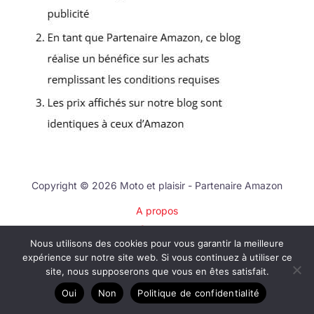
Copyright © 2026 Moto et plaisir - Partenaire Amazon
A propos
Contact
Nous utilisons des cookies pour vous garantir la meilleure
Plan du site
expérience sur notre site web. Si vous continuez à utiliser ce
Mentions légales
site, nous supposerons que vous en êtes satisfait.
Politique de confidentialité
Oui
Non
Politique de confidentialité