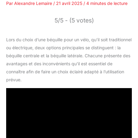
Par
Alexandre Lemaire
/
21 avril 2025
/
4 minutes de lecture
5/5 - (5 votes)
Lors du choix d’une béquille pour un vélo, qu’il soit traditionnel
ou électrique, deux options principales se distinguent : la
béquille centrale et la béquille latérale. Chacune présente des
avantages et des inconvénients qu’il est essentiel de
connaître afin de faire un choix éclairé adapté à l’utilisation
prévue.