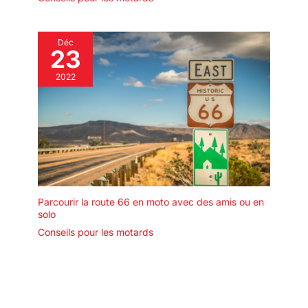
Déc
23
2022
Parcourir la route 66 en moto avec des amis ou en
solo
Conseils pour les motards